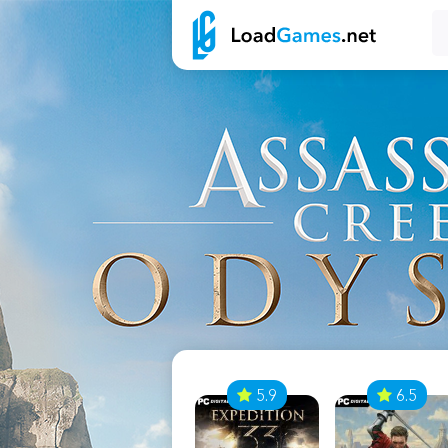
7
5.9
6.5