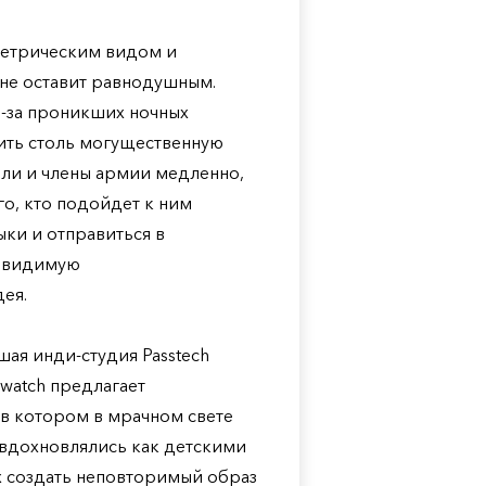
метрическим видом и
 не оставит равнодушным.
з-за проникших ночных
зить столь могущественную
ли и члены армии медленно,
го, кто подойдет к ним
ки и отправиться в
невидимую
ея.
ая инди-студия Passtech
watch предлагает
в котором в мрачном свете
 вдохновлялись как детскими
х создать неповторимый образ