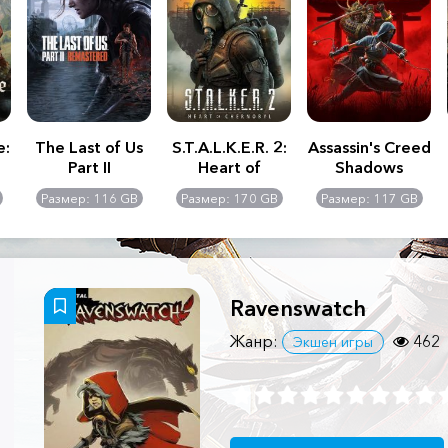
e:
The Last of Us
S.T.A.L.K.E.R. 2:
Assassin's Creed
Part II
Heart of
Shadows
Remastered
Chernobyl -
Размер: 116 GB
Размер: 170 GB
Размер: 117 GB
Ultimate Edition
Ravenswatch
Жанр:
462
Экшен игры