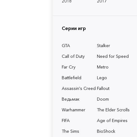
2018
2017
Серии игр
GTA
Stalker
Call of Duty
Need for Speed
Far Cry
Metro
Battlefield
Lego
Assassin's Creed
Fallout
Ведьмак
Doom
Warhammer
The Elder Scrolls
FIFA
Age of Empires
The Sims
BioShock