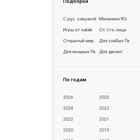
Подборки
С рус. озвучкой
Механики RG
Игры от xatab
От 3-го лица
Открытый мир
Для слабых Пк
Для мощных Пк
Для двоих!
По годам
2026
2025
2024
2023
2022
2021
2020
2019