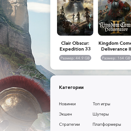
.R. 2:
Assassin's Creed
Clair Obscur:
Kingdom Com
of
Shadows
Expedition 33
Deliverance II
l -
0 GB
Размер: 117 GB
Размер: 44.9 GB
Размер: 164 GB
dition
Категории
Новинки
Топ игры
Экшен
Шутеры
Стратегии
Платформеры