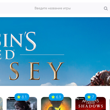
8.1
6.9
7