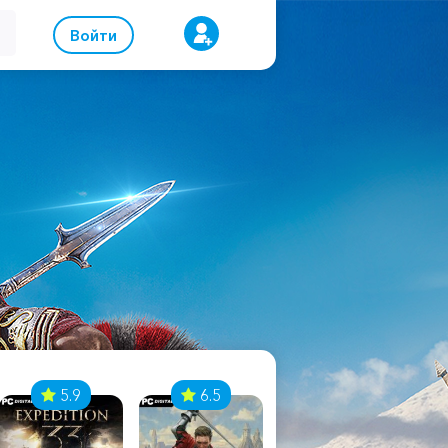
Войти
5.9
6.5
8.1