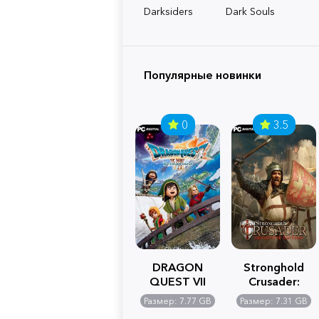
Darksiders
Dark Souls
Популярные новинки
0
3.5
DRAGON
Stronghold
QUEST VII
Crusader:
Reimagined
Definitive
Размер: 7.77 GB
Размер: 7.31 GB
Edition