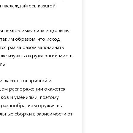
 и наслаждайтесь каждой
ся немыслимая сила и должная
 таким образом, что исход
ся раз за разом запоминать
также изучать окружающий мир в
лы.
ригласить товарищей и
ашем распоряжении окажется
ков и умениями, поэтому
С разнообразием оружия вы
льные сборки в зависимости от