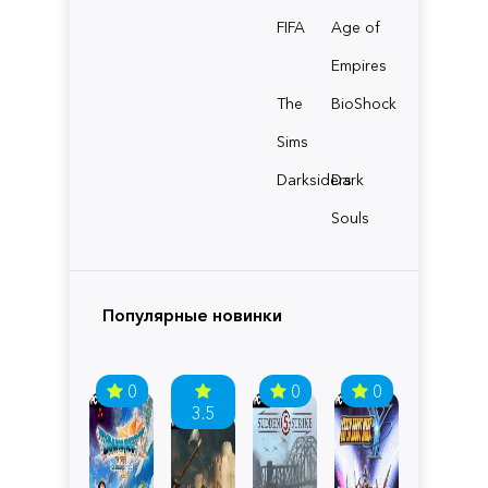
FIFA
Age of
Empires
The
BioShock
Sims
Darksiders
Dark
Souls
Популярные новинки
0
0
0
3.5