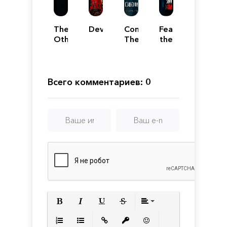
The
Devilated
Connection:
Fear
Other
The
the
Me
Nightmare
Dark
Within
Unknown
Всего комментариев: 0
Полужирный
Курсив
Подчеркнутый
Зачеркнутый
Выравнивани