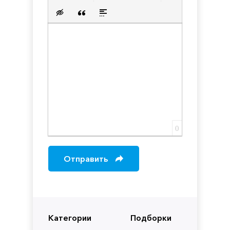
Нумерованный список
Маркированный список
Вставить ссылку
Вставить защищенную с
Вставить смайлик
Вставка скрытого текста
Вставка цитаты
Вставка спойлера
0
Отправить
Категории
Подборки