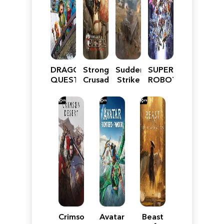
DRAGON
Stronghold
Sudden
SUPER
QUEST
Crusader:
Strike
ROBOT
VII
Definitive
5
WARS
Reimagined
Edition
Y
Crimson
Avatar:
Beast