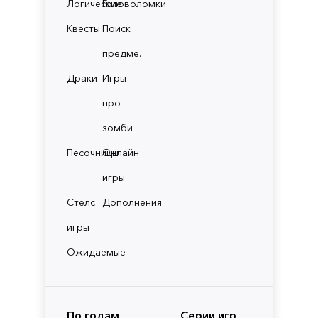
Логические
Головоломки
Квесты
Поиск
предме.
Драки
Игры
про
зомби
Песочницы
Онлайн
игры
Стелс
Дополнения
игры
Ожидаемые
По годам
Серии игр