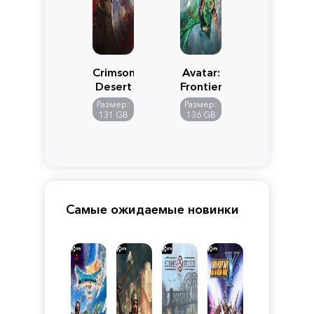
Crimson
Avatar:
Desert
Frontiers
of
Размер:
Размер:
Pandora
131 GB
136 GB
Самые ожидаемые новинки