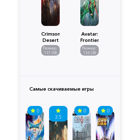
Crimson
Avatar:
Desert
Frontiers
of
Размер:
Размер:
Pandora
131 GB
136 GB
Самые скачиваемые игры
0
0
0
3.5