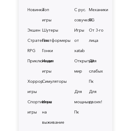
Новинки
Топ
С рус.
Механики
игры
озвучкой
RG
Экшен
Шутеры
Игры
От 3-го
Стратегии
Платформеры
от
лица
RPG
Гонки
xatab
Приключения
Инди
Открытый
Для
игры
мир
слабых
Хоррор
Симуляторы
Пк
игры
Для
Для
Спортивные
Игры
мощных
двоих!
игры
на
Пк
выживание