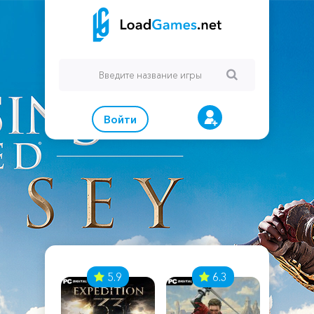
Войти
7
5.9
6.3