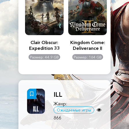
n's Creed
Clair Obscur:
Kingdom Come:
The La
dows
Expedition 33
Deliverance II
Pa
Rema
: 117 GB
Размер: 44.9 GB
Размер: 164 GB
Размер
ILL
Жанр:
Ожидаемые игры
866