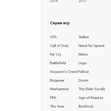
2018
2017
Серии игр
GTA
Stalker
Call of Duty
Need for Speed
Far Cry
Metro
Battlefield
Lego
Assassin's Creed
Fallout
Ведьмак
Doom
Warhammer
The Elder Scrolls
FIFA
Age of Empires
The Sims
BioShock