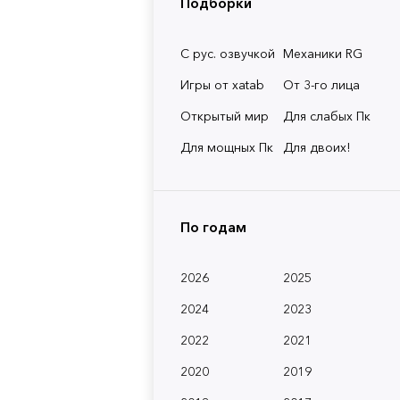
Подборки
С рус. озвучкой
Механики RG
Игры от xatab
От 3-го лица
Открытый мир
Для слабых Пк
Для мощных Пк
Для двоих!
По годам
2026
2025
2024
2023
2022
2021
2020
2019