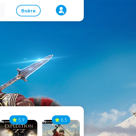
Войти
5.9
6.5
8.1