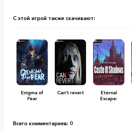
С этой игрой также скачивают:
Enigma of
Can't revert
Eternal
Fear
Escape:
castle of
shadows
Всего комментариев: 0