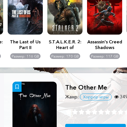
e:
The Last of Us
S.T.A.L.K.E.R. 2:
Assassin's Creed
Part II
Heart of
Shadows
Remastered
Chernobyl -
Размер: 116 GB
Размер: 170 GB
Размер: 117 GB
Ultimate Edition
The Other Me
Жанр:
34
Хоррор игры