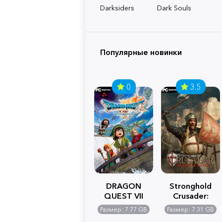
Darksiders
Dark Souls
Популярные новинки
0
3.5
DRAGON
Stronghold
QUEST VII
Crusader:
Reimagined
Definitive
Размер: 7.77 GB
Размер: 7.31 GB
Edition