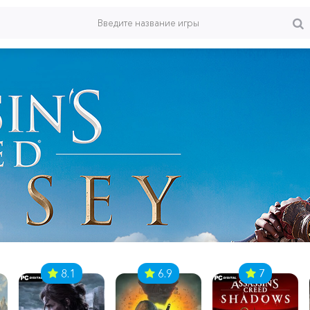
8.1
6.9
7