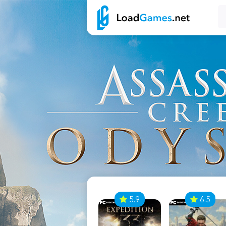
7
5.9
6.5