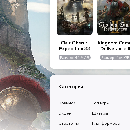
.R. 2:
Assassin's Creed
Clair Obscur:
Kingdom Com
of
Shadows
Expedition 33
Deliverance II
l -
0 GB
Размер: 117 GB
Размер: 44.9 GB
Размер: 164 GB
dition
Категории
Новинки
Топ игры
Экшен
Шутеры
Стратегии
Платформеры