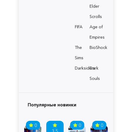
Elder
Scrolls
FIFA
Age of
Empires
The
BioShock
Sims
Darksiders
Dark
Souls
Популярные новинки
0
0
0
3.5