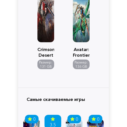
Crimson
Avatar:
Desert
Frontiers
of
Размер:
Размер:
Pandora
131 GB
136 GB
Самые скачиваемые игры
0
0
0
3.5