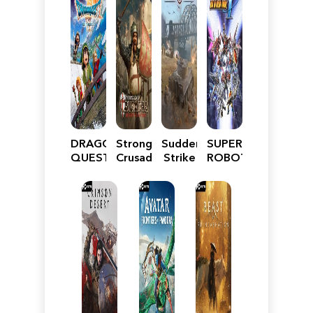
DRAGON
Stronghold
Sudden
SUPER
QUEST
Crusader:
Strike
ROBOT
VII
Definitive
5
WARS
Reimagined
Edition
Y