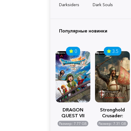
Darksiders
Dark Souls
Популярные новинки
0
3.5
DRAGON
Stronghold
QUEST VII
Crusader:
Reimagined
Definitive
Размер: 7.77 GB
Размер: 7.31 GB
Edition