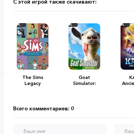
С этой игрой также скачивают:
The Sims
Goat
K
Legacy
Simulator:
Ancie
Collection
Remastered
Всего комментариев: 0