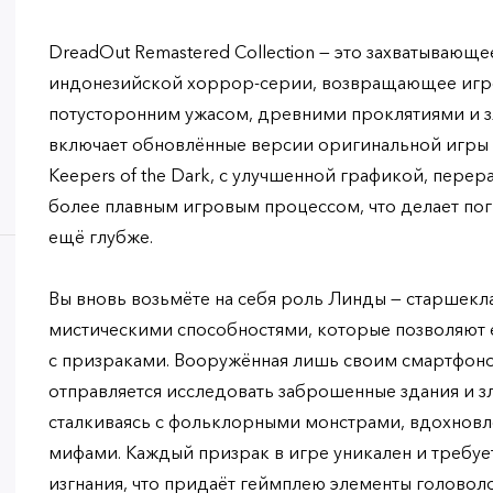
DreadOut Remastered Collection — это захватываю
индонезийской хоррор-серии, возвращающее игро
потусторонним ужасом, древними проклятиями и 
включает обновлённые версии оригинальной игры
Keepers of the Dark, с улучшенной графикой, пере
более плавным игровым процессом, что делает пог
ещё глубже.
Вы вновь возьмёте на себя роль Линды — старшек
мистическими способностями, которые позволяют 
с призраками. Вооружённая лишь своим смартфон
отправляется исследовать заброшенные здания и з
сталкиваясь с фольклорными монстрами, вдохнов
мифами. Каждый призрак в игре уникален и требуе
изгнания, что придаёт геймплею элементы головол