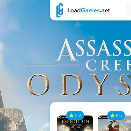
7
5.9
6.5