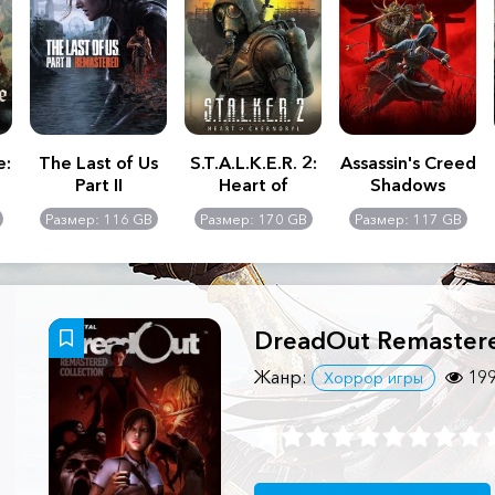
e:
The Last of Us
S.T.A.L.K.E.R. 2:
Assassin's Creed
Part II
Heart of
Shadows
Remastered
Chernobyl -
Размер: 116 GB
Размер: 170 GB
Размер: 117 GB
Ultimate Edition
DreadOut Remastere
Жанр:
19
Хоррор игры