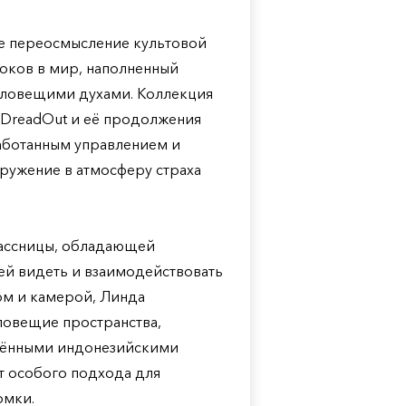
щее переосмысление культовой
ков в мир, наполненный
зловещими духами. Коллекция
 DreadOut и её продолжения
работанным управлением и
ружение в атмосферу страха
лассницы, обладающей
ей видеть и взаимодействовать
ом и камерой, Линда
ловещие пространства,
лёнными индонезийскими
т особого подхода для
омки.