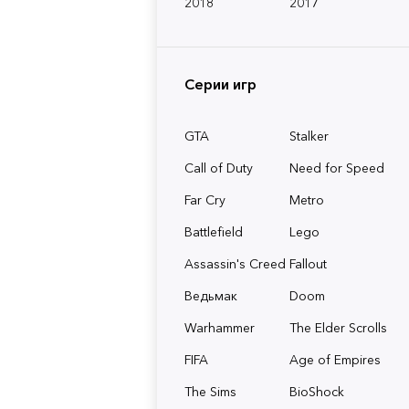
2018
2017
Серии игр
GTA
Stalker
Call of Duty
Need for Speed
Far Cry
Metro
Battlefield
Lego
Assassin's Creed
Fallout
Ведьмак
Doom
Warhammer
The Elder Scrolls
FIFA
Age of Empires
The Sims
BioShock