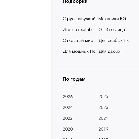
Подборки
С рус. озвучкой
Механики RG
Игры от xatab
От 3-го лица
Открытый мир
Для слабых Пк
Для мощных Пк
Для двоих!
По годам
2026
2025
2024
2023
2022
2021
2020
2019