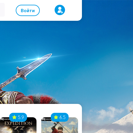
Войти
5.9
6.5
8.1