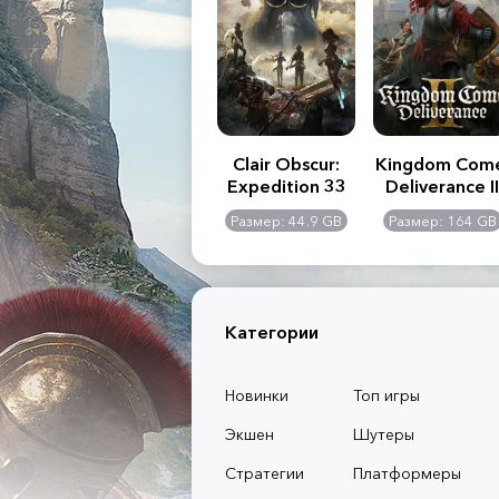
.R. 2:
Assassin's Creed
Clair Obscur:
Kingdom Com
of
Shadows
Expedition 33
Deliverance II
l -
0 GB
Размер: 117 GB
Размер: 44.9 GB
Размер: 164 GB
dition
Категории
Новинки
Топ игры
Экшен
Шутеры
Стратегии
Платформеры