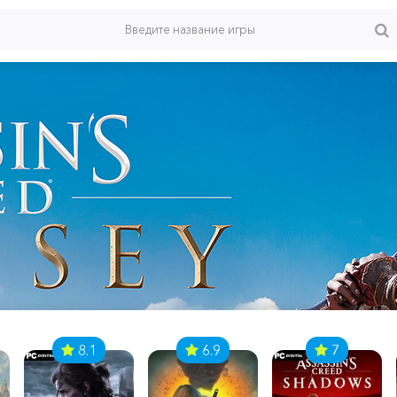
8.1
6.9
7