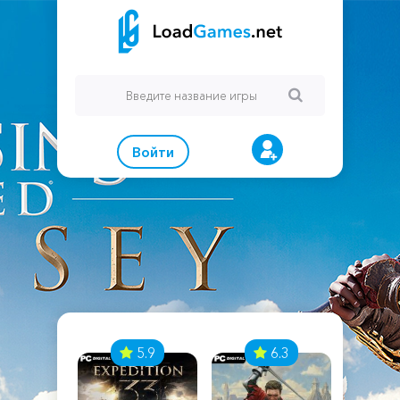
Войти
7
5.9
6.3