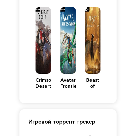
VII
Definitive
5
WARS
Reimagined
Edition
Y
Crimson
Avatar:
Beast
Desert
Frontiers
of
of
Reincarnation
Pandora
Игровой торрент трекер