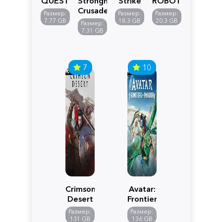
QUEST
Stronghold
Strike
ROBOT
VII
Crusader:
5
WARS
Размер:
Размер:
Размер:
Reimagined
Definitive
Y
7.77 GB
18.3 GB
20.3 GB
Размер:
Edition
7.31 GB
7
10
Crimson
Avatar:
Desert
Frontiers
of
Размер:
Размер:
Pandora
131 GB
136 GB