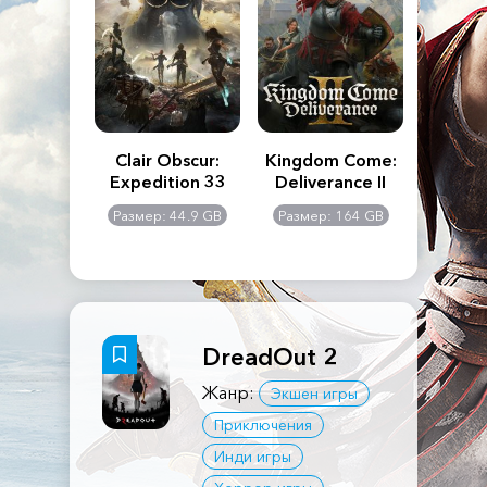
n's Creed
Clair Obscur:
Kingdom Come:
The La
dows
Expedition 33
Deliverance II
Pa
Rema
: 117 GB
Размер: 44.9 GB
Размер: 164 GB
Размер
DreadOut 2
Жанр:
Экшен игры
Приключения
Инди игры