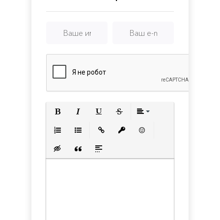
Remastered
Полужирный
Курсив
Подчеркнутый
Зачеркнутый
Выравнивани
Нумерованный список
Маркированный список
Вставить ссылку
Вставить защищенную с
Вставить смайлик
Вставка скрытого текста
Вставка цитаты
Вставка спойлера