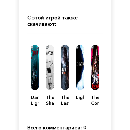
С этой игрой также
скачивают:
Dark
The
The
Lightmatter
The
Light
Shattering
Last
Coma
of
2:
Us
Vicious
Part
Sisters
II
Всего комментариев: 0