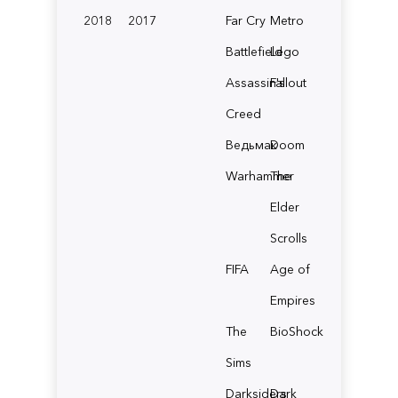
2018
2017
Far Cry
Metro
Battlefield
Lego
Assassin's
Fallout
Creed
Ведьмак
Doom
Warhammer
The
Elder
Scrolls
FIFA
Age of
Empires
The
BioShock
Sims
Darksiders
Dark