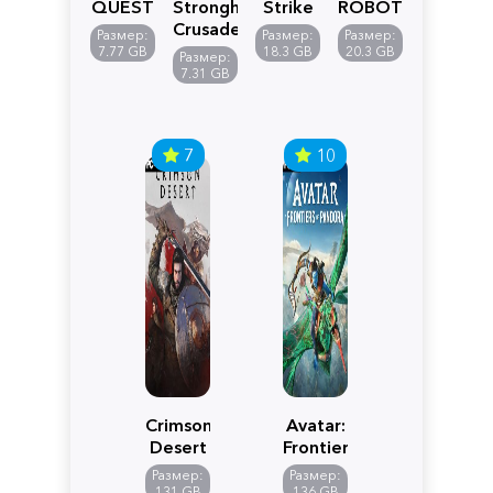
QUEST
Stronghold
Strike
ROBOT
VII
Crusader:
5
WARS
Размер:
Размер:
Размер:
Reimagined
Definitive
Y
7.77 GB
18.3 GB
20.3 GB
Размер:
Edition
7.31 GB
7
10
Crimson
Avatar:
Desert
Frontiers
of
Размер:
Размер:
Pandora
131 GB
136 GB