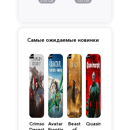
6.65 GB
163 GB
Самые ожидаемые новинки
Crimson
Avatar:
Beast
Quasimorph
Desert
Frontiers
of