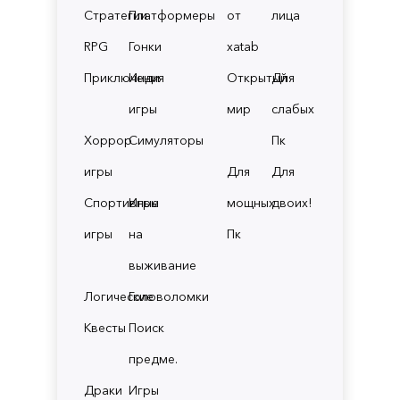
Стратегии
Платформеры
от
лица
RPG
Гонки
xatab
Приключения
Инди
Открытый
Для
игры
мир
слабых
Хоррор
Симуляторы
Пк
игры
Для
Для
Спортивные
Игры
мощных
двоих!
игры
на
Пк
выживание
Логические
Головоломки
Квесты
Поиск
предме.
Драки
Игры