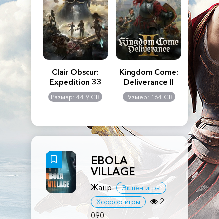
n's Creed
Clair Obscur:
Kingdom Come:
The La
dows
Expedition 33
Deliverance II
Pa
Rema
: 117 GB
Размер: 44.9 GB
Размер: 164 GB
Размер
EBOLA
VILLAGE
Жанр:
Экшен игры
2
Хоррор игры
090