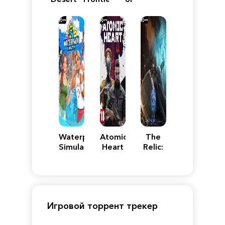
of
Reincarnation
Pandora
Waterpark
Atomic
The
Simulator
Heart
Relic:
First
Guardian
Игровой торрент трекер