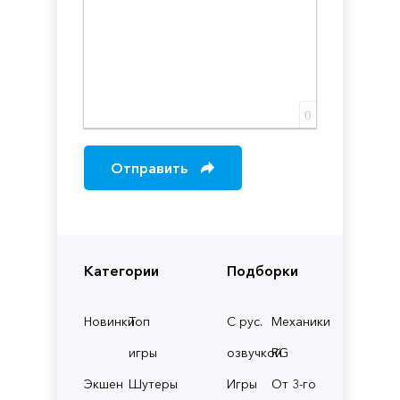
0
Отправить
Категории
Подборки
Новинки
Топ
С рус.
Механики
игры
озвучкой
RG
Экшен
Шутеры
Игры
От 3-го