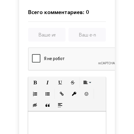
Party
Всего комментариев: 0
Полужирный
Курсив
Подчеркнутый
Зачеркнутый
Выравнивани
Нумерованный список
Маркированный список
Вставить ссылку
Вставить защищенную с
Вставить смайлик
Вставка скрытого текста
Вставка цитаты
Вставка спойлера