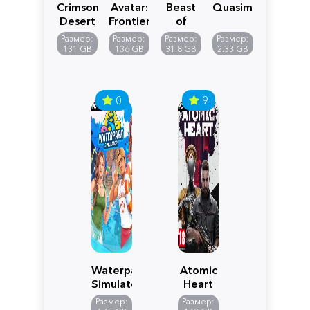
Crimson
Avatar:
Beast
Quasimorph
Desert
Frontiers
of
of
Reincarnation
Размер:
Размер:
Размер:
Размер:
Pandora
131 GB
136 GB
31.8 GB
2.33 GB
0
9
Waterpark
Atomic
Simulator
Heart
Размер:
Размер: