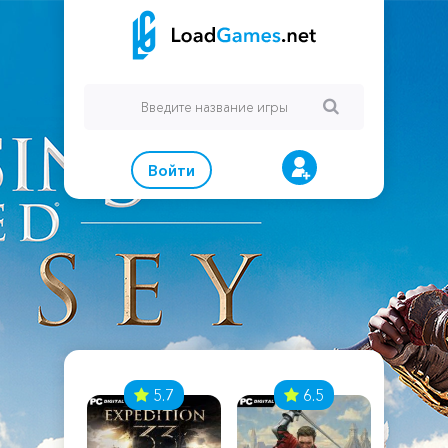
Войти
7
5.7
6.5