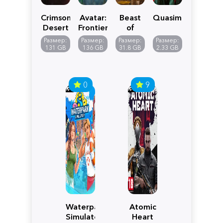
Crimson
Avatar:
Beast
Quasimorph
Desert
Frontiers
of
of
Reincarnation
Размер:
Размер:
Размер:
Размер:
Pandora
131 GB
136 GB
31.8 GB
2.33 GB
0
9
Waterpark
Atomic
Simulator
Heart