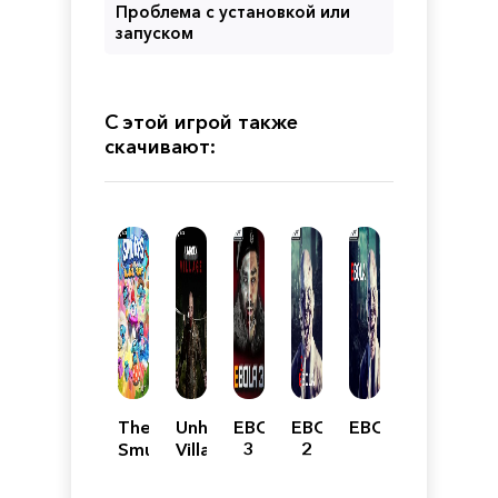
Проблема с установкой или
запуском
С этой игрой также
скачивают:
The
Unholy
EBOLA
EBOLA
EBOLA
Smurfs
Village
3
2
-
Village