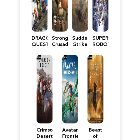
DRAGON
Stronghold
Sudden
SUPER
QUEST
Crusader:
Strike
ROBOT
VII
Definitive
5
WARS
Reimagined
Edition
Y
Crimson
Avatar:
Beast
Desert
Frontiers
of