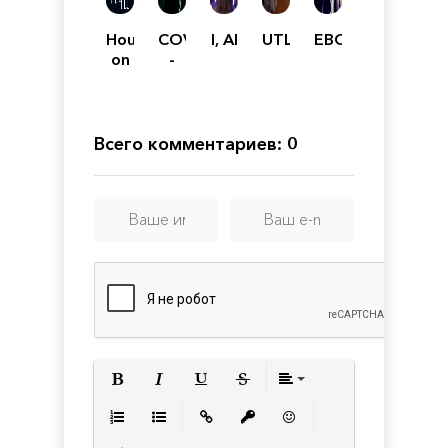
House
COVID
I, AI
UTLL
EBOLA
on
-
the
19
Hill
BIOHAZARD
Всего комментариев: 0
Полужирный
Курсив
Подчеркнутый
Зачеркнутый
Выравнивани
Нумерованный список
Маркированный список
Вставить ссылку
Вставить защищенную с
Вставить смайлик