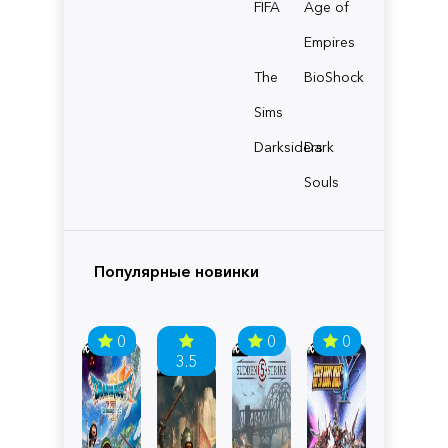
FIFA
Age of
Empires
The
BioShock
Sims
Darksiders
Dark
Souls
Популярные новинки
0
0
0
3.5