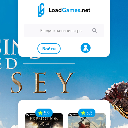
Войти
7
5.9
6.5