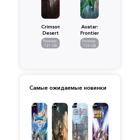
Crimson
Avatar:
Desert
Frontiers
of
Размер:
Размер:
Pandora
131 GB
136 GB
Самые ожидаемые новинки