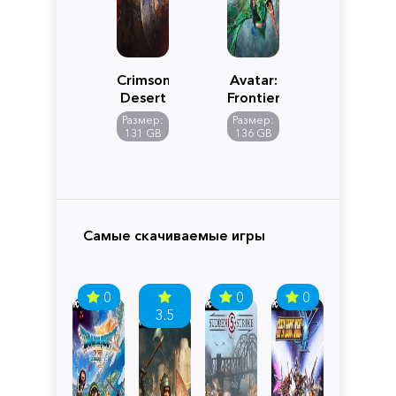
Crimson
Avatar:
Desert
Frontiers
of
Размер:
Размер:
Pandora
131 GB
136 GB
Самые скачиваемые игры
0
0
0
3.5