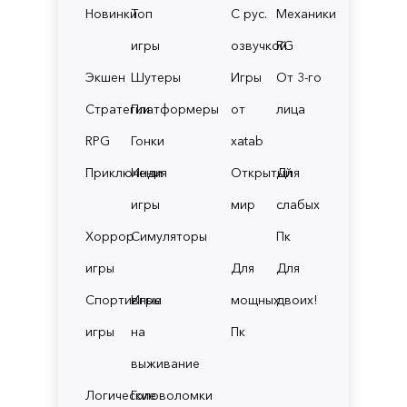
Новинки
Топ
С рус.
Механики
игры
озвучкой
RG
Экшен
Шутеры
Игры
От 3-го
Стратегии
Платформеры
от
лица
RPG
Гонки
xatab
Приключения
Инди
Открытый
Для
игры
мир
слабых
Хоррор
Симуляторы
Пк
игры
Для
Для
Спортивные
Игры
мощных
двоих!
игры
на
Пк
выживание
Логические
Головоломки