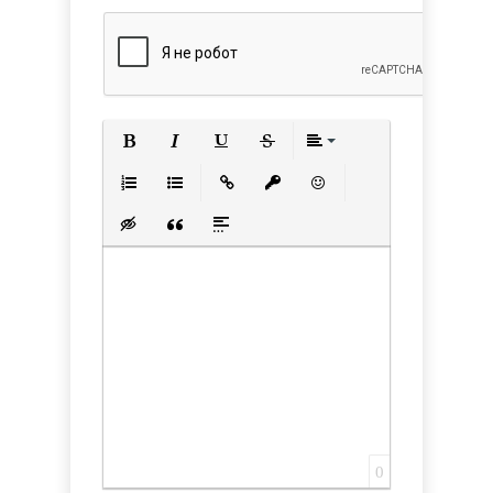
Полужирный
Курсив
Подчеркнутый
Зачеркнутый
Выравнивани
Нумерованный список
Маркированный список
Вставить ссылку
Вставить защищенную с
Вставить смайлик
Вставка скрытого текста
Вставка цитаты
Вставка спойлера
0