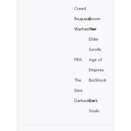
Creed
Ведьмак
Doom
Warhammer
The
Elder
Scrolls
FIFA
Age of
Empires
The
BioShock
Sims
Darksiders
Dark
Souls