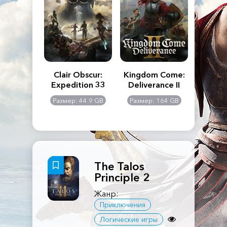
n's Creed
Clair Obscur:
Kingdom Come:
The La
dows
Expedition 33
Deliverance II
Pa
Rema
: 117 GB
Размер: 44.9 GB
Размер: 164 GB
Размер
The Talos
Principle 2
Жанр:
Приключения
Логические игры