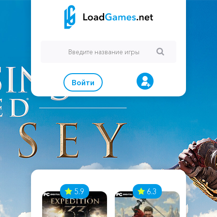
Войти
7
5.9
6.3