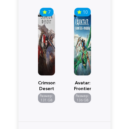
7
10
Crimson
Avatar:
Desert
Frontiers
of
Размер:
Размер:
Pandora
131 GB
136 GB