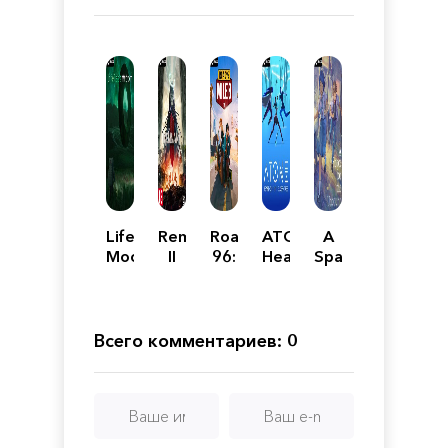
Lifeless
Remnant
Road
ATONE:
A
Moon
II
96:
Heart
Space
Mile
of
for
0
the
the
Elder
Unbound
Tree
Всего комментариев: 0