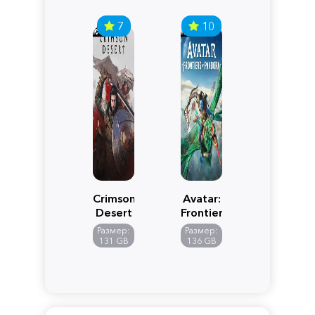
7
10
Crimson
Avatar:
Desert
Frontiers
of
Размер:
Размер:
Pandora
131 GB
136 GB