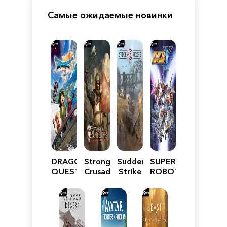
Самые ожидаемые новинки
DRAGON
Stronghold
Sudden
SUPER
QUEST
Crusader:
Strike
ROBOT
VII
Definitive
5
WARS
Reimagined
Edition
Y