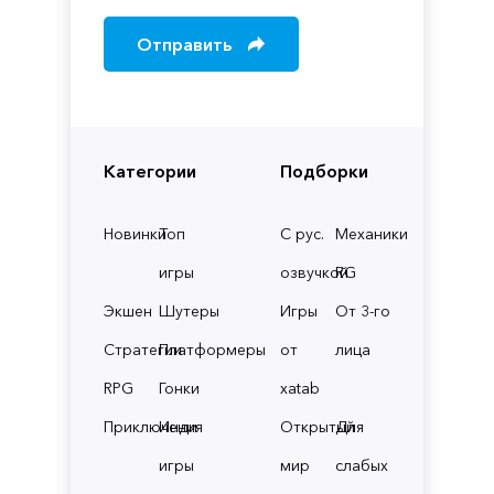
Отправить
Категории
Подборки
Новинки
Топ
С рус.
Механики
игры
озвучкой
RG
Экшен
Шутеры
Игры
От 3-го
Стратегии
Платформеры
от
лица
RPG
Гонки
xatab
Приключения
Инди
Открытый
Для
игры
мир
слабых