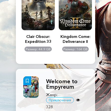
n's Creed
Clair Obscur:
Kingdom Come:
The La
dows
Expedition 33
Deliverance II
Pa
Rema
: 117 GB
Размер: 44.9 GB
Размер: 164 GB
Размер
Welcome to
Empyreum
Жанр:
Приключения
328