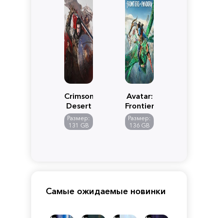
Crimson
Avatar:
Desert
Frontiers
of
Размер:
Размер:
Pandora
131 GB
136 GB
Самые ожидаемые новинки