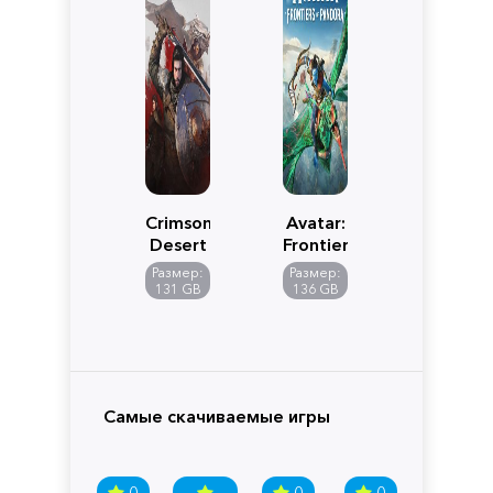
Crimson
Avatar:
Desert
Frontiers
of
Размер:
Размер:
Pandora
131 GB
136 GB
Самые скачиваемые игры
0
0
0