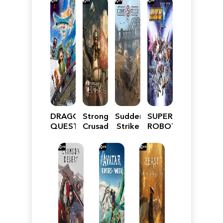
DRAGON
Stronghold
Sudden
SUPER
QUEST
Crusader:
Strike
ROBOT
VII
Definitive
5
WARS
Reimagined
Edition
Y