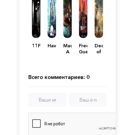
11F
Haven
Macrotis:
Freeman:
Decay
A
Guerrilla
of
Mother's
Warfare
Logos
Journey
Всего комментариев: 0