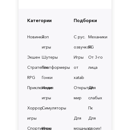
Категории
Подборки
Новинки
Топ
С рус.
Механики
игры
озвучкой
RG
Экшен
Шутеры
Игры
От 3-го
Стратегии
Платформеры
от
лица
RPG
Гонки
xatab
Приключения
Инди
Открытый
Для
игры
мир
слабых
Хоррор
Симуляторы
Пк
игры
Для
Для
Спортивные
Игры
мощных
двоих!