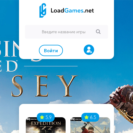
Войти
7
5.9
6.5