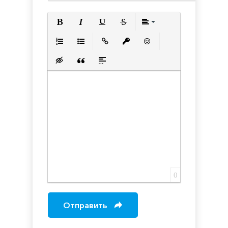
Полужирный
Курсив
Подчеркнутый
Зачеркнутый
Выравнивани
Нумерованный список
Маркированный список
Вставить ссылку
Вставить защищенную с
Вставить смайлик
Вставка скрытого текста
Вставка цитаты
Вставка спойлера
0
Отправить