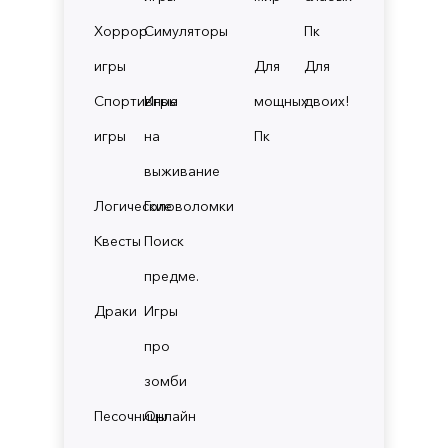
Хоррор
Симуляторы
Пк
игры
Для
Для
Спортивные
Игры
мощных
двоих!
игры
на
Пк
выживание
Логические
Головоломки
Квесты
Поиск
предме.
Драки
Игры
про
зомби
Песочницы
Онлайн