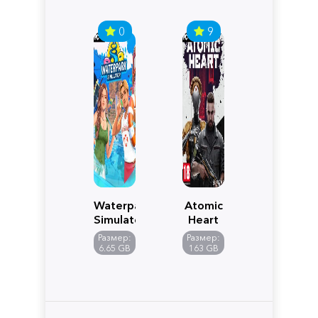
0
9
Waterpark
Atomic
Simulator
Heart
Размер:
Размер:
6.65 GB
163 GB