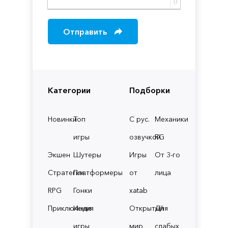
0
Отправить
Категории
Подборки
Новинки
Топ
С рус.
Механики
игры
озвучкой
RG
Экшен
Шутеры
Игры
От 3-го
Стратегии
Платформеры
от
лица
RPG
Гонки
xatab
Приключения
Инди
Открытый
Для
игры
мир
слабых