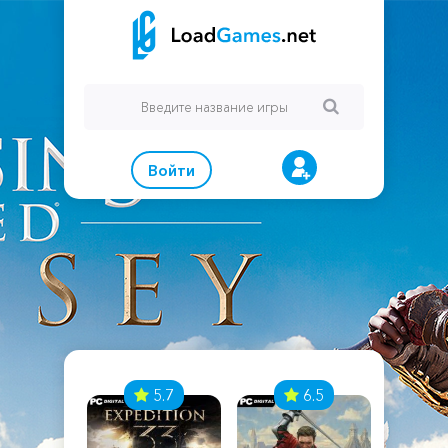
Войти
7
5.7
6.5