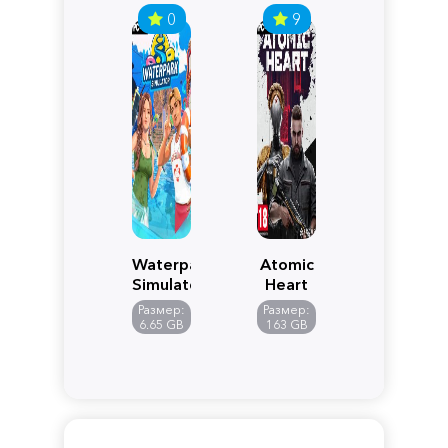
0
9
Waterpark
Atomic
Simulator
Heart
Размер:
Размер:
6.65 GB
163 GB