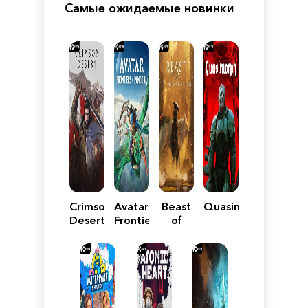
Самые ожидаемые новинки
Crimson
Avatar:
Beast
Quasimorph
Desert
Frontiers
of
of
Reincarnation
Pandora