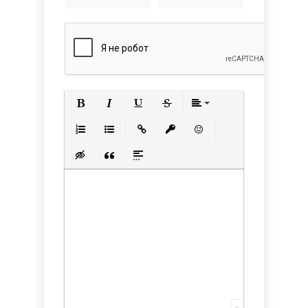
Полужирный
Курсив
Подчеркнутый
Зачеркнутый
Выравнивани
Нумерованный список
Маркированный список
Вставить ссылку
Вставить защищенную с
Вставить смайлик
Вставка скрытого текста
Вставка цитаты
Вставка спойлера