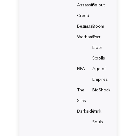
Assassin's
Fallout
Creed
Ведьмак
Doom
Warhammer
The
Elder
Scrolls
FIFA
Age of
Empires
The
BioShock
Sims
Darksiders
Dark
Souls