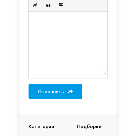
Нумерованный список
Маркированный список
Вставить ссылку
Вставить защищенную с
Вставить смайлик
Вставка скрытого текста
Вставка цитаты
Вставка спойлера
0
Отправить
Категории
Подборки