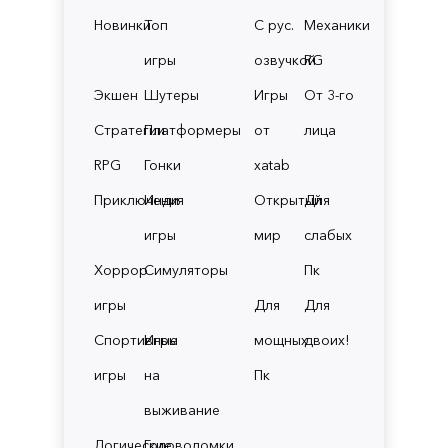
Новинки
Топ
С рус.
Механики
игры
озвучкой
RG
Экшен
Шутеры
Игры
От 3-го
Стратегии
Платформеры
от
лица
RPG
Гонки
xatab
Приключения
Инди
Открытый
Для
игры
мир
слабых
Хоррор
Симуляторы
Пк
игры
Для
Для
Спортивные
Игры
мощных
двоих!
игры
на
Пк
выживание
Логические
Головоломки