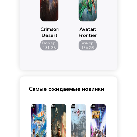
Crimson
Avatar:
Desert
Frontiers
of
Размер:
Размер:
Pandora
131 GB
136 GB
Самые ожидаемые новинки