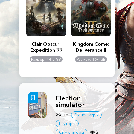
n's Creed
Clair Obscur:
Kingdom Come:
The La
dows
Expedition 33
Deliverance II
Pa
Rema
: 117 GB
Размер: 44.9 GB
Размер: 164 GB
Размер
Election
simulator
Жанр:
Экшен игры
Шутеры
2
Симуляторы