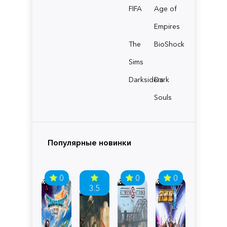
FIFA
Age of
Empires
The
BioShock
Sims
Darksiders
Dark
Souls
Популярные новинки
0
0
0
3.5