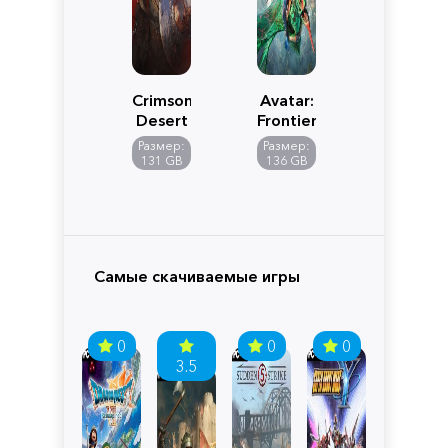
Crimson
Avatar:
Desert
Frontiers
of
Размер:
Размер:
Pandora
131 GB
136 GB
Самые скачиваемые игры
0
0
0
3.5