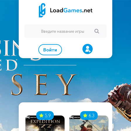
Войти
7
5.9
6.3