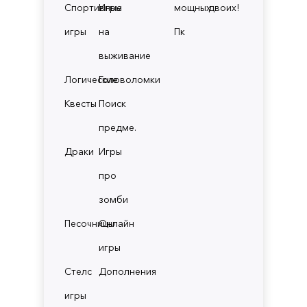
Спортивные
Игры
мощных
двоих!
игры
на
Пк
выживание
Логические
Головоломки
Квесты
Поиск
предме.
Драки
Игры
про
зомби
Песочницы
Онлайн
игры
Стелс
Дополнения
игры