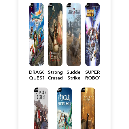
DRAGON
Stronghold
Sudden
SUPER
QUEST
Crusader:
Strike
ROBOT
VII
Definitive
5
WARS
Reimagined
Edition
Y