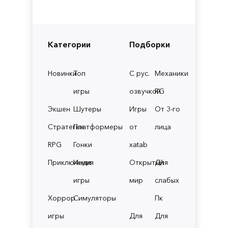
Категории
Подборки
Новинки
Топ
С рус.
Механики
игры
озвучкой
RG
Экшен
Шутеры
Игры
От 3-го
Стратегии
Платформеры
от
лица
RPG
Гонки
xatab
Приключения
Инди
Открытый
Для
игры
мир
слабых
Хоррор
Симуляторы
Пк
игры
Для
Для