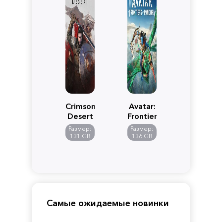
Crimson
Avatar:
Desert
Frontiers
of
Размер:
Размер:
Pandora
131 GB
136 GB
Самые ожидаемые новинки