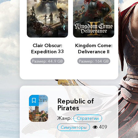
n's Creed
Clair Obscur:
Kingdom Come:
The La
dows
Expedition 33
Deliverance II
Pa
Rema
: 117 GB
Размер: 44.9 GB
Размер: 164 GB
Размер
Republic of
Pirates
Жанр:
Стратегии
409
Симуляторы