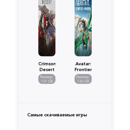
Crimson
Avatar:
Desert
Frontiers
of
Размер:
Размер:
Pandora
131 GB
136 GB
Самые скачиваемые игры