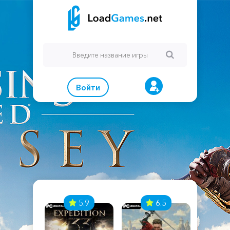
Войти
7
5.9
6.5