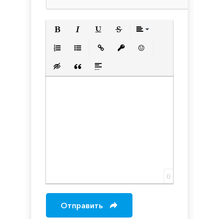
Полужирный
Курсив
Подчеркнутый
Зачеркнутый
Выравнивани
Нумерованный список
Маркированный список
Вставить ссылку
Вставить защищенную с
Вставить смайлик
Вставка скрытого текста
Вставка цитаты
Вставка спойлера
0
Отправить