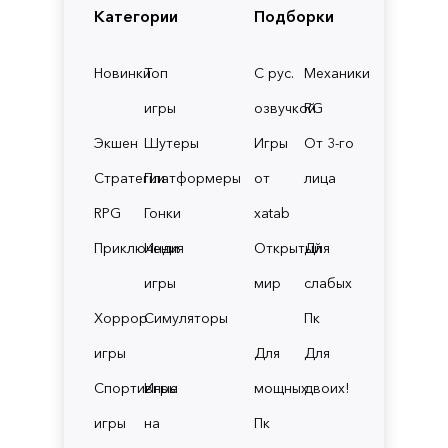
Категории
Подборки
Новинки
Топ
С рус.
Механики
игры
озвучкой
RG
Экшен
Шутеры
Игры
От 3-го
Стратегии
Платформеры
от
лица
RPG
Гонки
xatab
Приключения
Инди
Открытый
Для
игры
мир
слабых
Хоррор
Симуляторы
Пк
игры
Для
Для
Спортивные
Игры
мощных
двоих!
игры
на
Пк