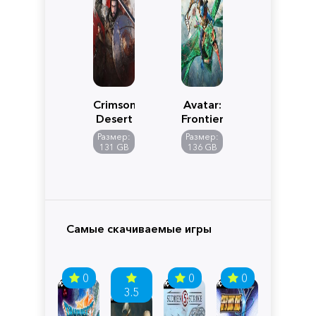
Crimson
Avatar:
Desert
Frontiers
of
Размер:
Размер:
Pandora
131 GB
136 GB
Самые скачиваемые игры
0
0
0
3.5