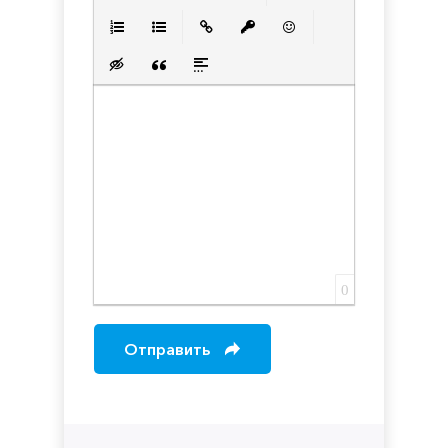
Полужирный
Курсив
Подчеркнутый
Зачеркнутый
Выравнивани
Нумерованный список
Маркированный список
Вставить ссылку
Вставить защищенную с
Вставить смайлик
Вставка скрытого текста
Вставка цитаты
Вставка спойлера
0
Отправить