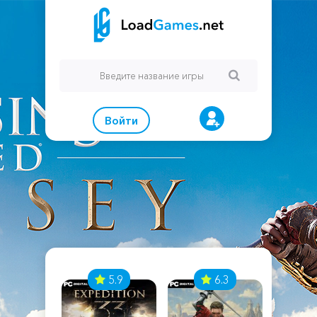
Войти
7
5.9
6.3