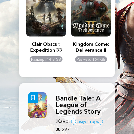
n's Creed
Clair Obscur:
Kingdom Come:
The La
dows
Expedition 33
Deliverance II
Pa
Rema
: 117 GB
Размер: 44.9 GB
Размер: 164 GB
Размер
Bandle Tale: A
League of
Legends Story
Жанр:
Симуляторы
297