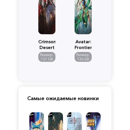
Crimson
Avatar:
Desert
Frontiers
of
Размер:
Размер:
Pandora
131 GB
136 GB
Самые ожидаемые новинки