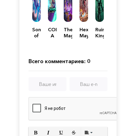
Song
CONVERGENCE:
The
Hextech
Ruined
of
A
Mageseeker:
Mayhem:
King:
Nunu:
League
A
A
A
A
of
League
League
League
League
Legends
of
of
of
of
Story
Legends
Legends
Legends
Всего комментариев: 0
Legends
Story
Story
Story
Story