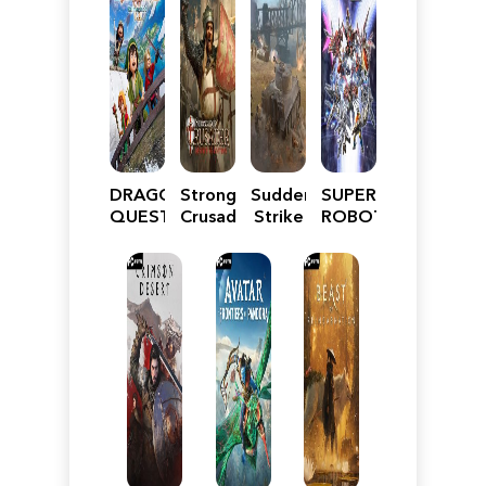
DRAGON
Stronghold
Sudden
SUPER
QUEST
Crusader:
Strike
ROBOT
VII
Definitive
5
WARS
Reimagined
Edition
Y