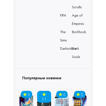
Scrolls
FIFA
Age of
Empires
The
BioShock
Sims
Darksiders
Dark
Souls
Популярные новинки
0
0
0
3.5