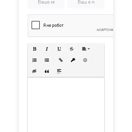
Полужирный
Курсив
Подчеркнутый
Зачеркнутый
Выравнивани
Нумерованный список
Маркированный список
Вставить ссылку
Вставить защищенную с
Вставить смайлик
Вставка скрытого текста
Вставка цитаты
Вставка спойлера