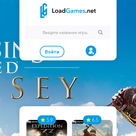
Войти
7
5.9
6.5