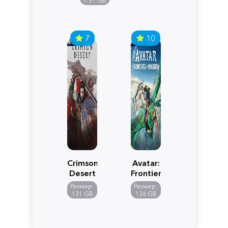
7.31 GB
7
10
Crimson
Avatar:
Desert
Frontiers
of
Размер:
Размер:
Pandora
131 GB
136 GB