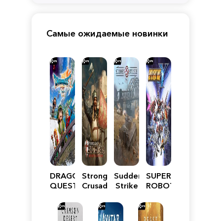
Самые ожидаемые новинки
DRAGON
Stronghold
Sudden
SUPER
QUEST
Crusader:
Strike
ROBOT
VII
Definitive
5
WARS
Reimagined
Edition
Y