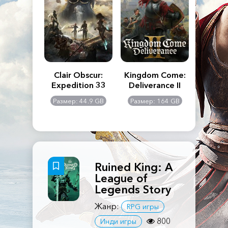
n's Creed
Clair Obscur:
Kingdom Come:
The La
dows
Expedition 33
Deliverance II
Pa
Rema
: 117 GB
Размер: 44.9 GB
Размер: 164 GB
Размер
Ruined King: A
League of
Legends Story
Жанр:
RPG игры
800
Инди игры