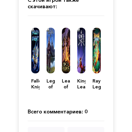
скачивают:
Fallen
Legends
League
King's
Rayman:
Knight
of
of
League
Legends
Ellaria
Legends
II
Всего комментариев: 0