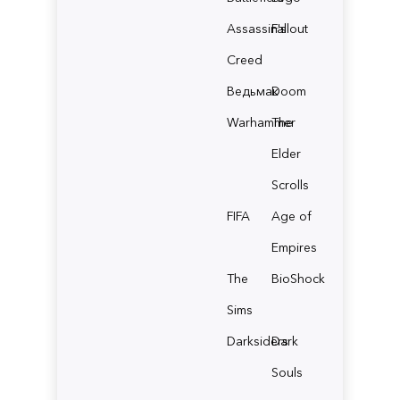
Assassin's
Fallout
Creed
Ведьмак
Doom
Warhammer
The
Elder
Scrolls
FIFA
Age of
Empires
The
BioShock
Sims
Darksiders
Dark
Souls