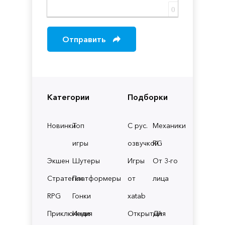
0
Отправить
Категории
Подборки
Новинки
Топ
С рус.
Механики
игры
озвучкой
RG
Экшен
Шутеры
Игры
От 3-го
Стратегии
Платформеры
от
лица
RPG
Гонки
xatab
Приключения
Инди
Открытый
Для