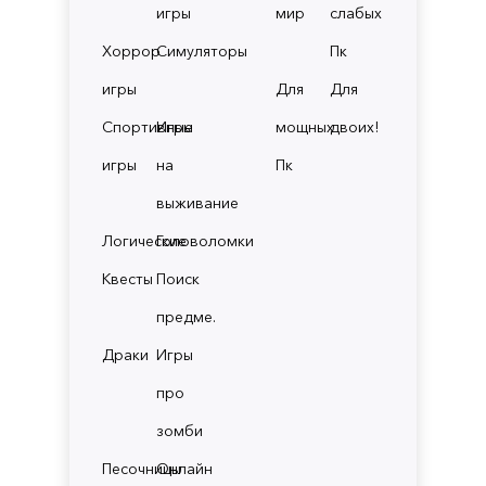
игры
мир
слабых
Хоррор
Симуляторы
Пк
игры
Для
Для
Спортивные
Игры
мощных
двоих!
игры
на
Пк
выживание
Логические
Головоломки
Квесты
Поиск
предме.
Драки
Игры
про
зомби
Песочницы
Онлайн