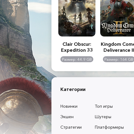
.R. 2:
Assassin's Creed
Clair Obscur:
Kingdom Com
of
Shadows
Expedition 33
Deliverance II
l -
0 GB
Размер: 117 GB
Размер: 44.9 GB
Размер: 164 GB
dition
Категории
Новинки
Топ игры
Экшен
Шутеры
Стратегии
Платформеры