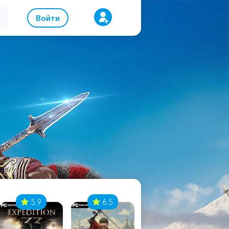
Войти
5.9
6.5
8.1