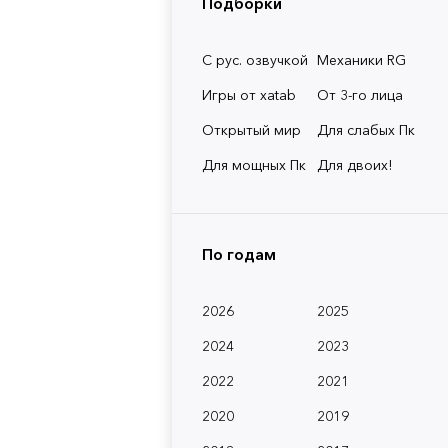
Подборки
С рус. озвучкой
Механики RG
Игры от xatab
От 3-го лица
Открытый мир
Для слабых Пк
Для мощных Пк
Для двоих!
По годам
2026
2025
2024
2023
2022
2021
2020
2019