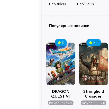
Darksiders
Dark Souls
Популярные новинки
0
3.5
DRAGON
Stronghold
QUEST VII
Crusader:
Reimagined
Definitive
Размер: 7.77 GB
Размер: 7.31 GB
Edition