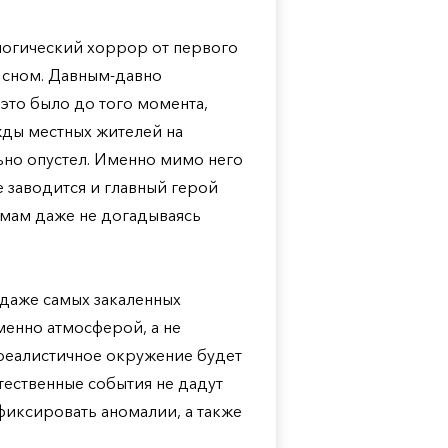
ихологический хоррор от первого
 сном. Давным-давно
это было до того момента,
жды местных жителей на
ьно опустел. Именно мимо него
 заводится и главный герой
омам даже не догадываясь
я даже самых закаленных
т именно атмосферой, а не
 реалистичное окружение будет
тественные события не дадут
 фиксировать аномалии, а также