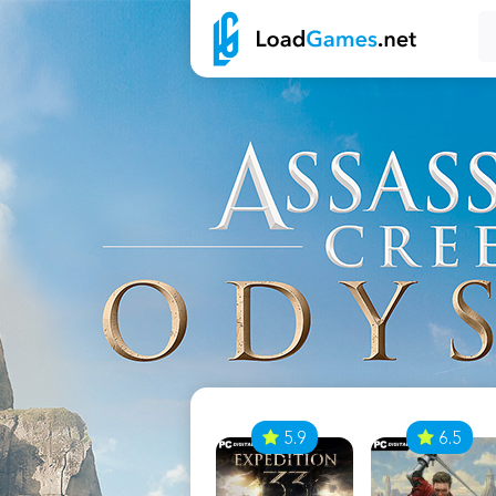
7
5.9
6.5