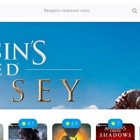
8.1
6.9
7