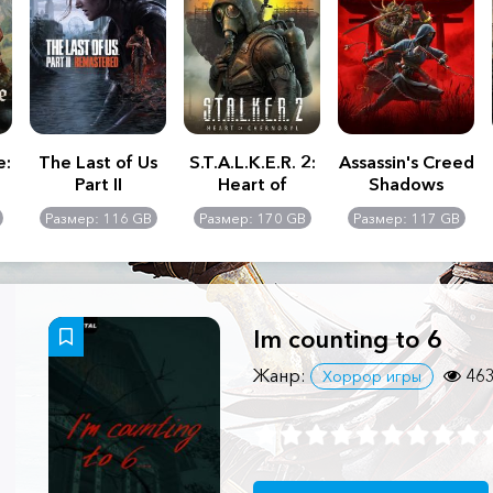
e:
The Last of Us
S.T.A.L.K.E.R. 2:
Assassin's Creed
Part II
Heart of
Shadows
Remastered
Chernobyl -
Размер: 116 GB
Размер: 170 GB
Размер: 117 GB
Ultimate Edition
Im counting to 6
Жанр:
46
Хоррор игры