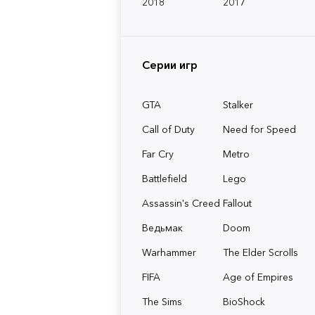
2018
2017
Серии игр
GTA
Stalker
Call of Duty
Need for Speed
Far Cry
Metro
Battlefield
Lego
Assassin's Creed
Fallout
Ведьмак
Doom
Warhammer
The Elder Scrolls
FIFA
Age of Empires
The Sims
BioShock