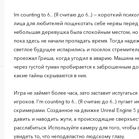
Im counting to 6... (Я считаю до 6...) — короткий пс
лица для любителей пощекотать себе нервы перед
небольшая деревушка была спокойным местом, но 
пока здесь не начали пропадать время. Тогда наде
светлое будущее испарились и поселок стремител
проезжал Гриша, когда угодил в аварию. Машина не
через густой туман пробирается к заброшенным д
какие тайны скрываются в них.
Игра не займет более часа, зато заставит испугатьс
игроков. I'm counting to 6... (Я считаю до 6...) пугае
скримерами. Созданное на движке Unreal Engine 5
давить и наводить жути, а происходящие сверхъес
расслабиться. Используйте камеру для того, чтобы
увидеть то, что неподвластно людскому глазу.