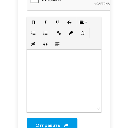
Полужирный
Курсив
Подчеркнутый
Зачеркнутый
Выравнивани
Нумерованный список
Маркированный список
Вставить ссылку
Вставить защищенную с
Вставить смайлик
Вставка скрытого текста
Вставка цитаты
Вставка спойлера
0
Отправить