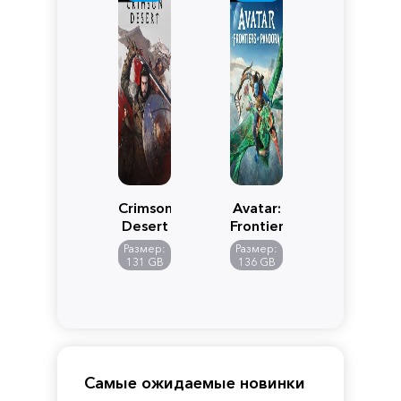
Crimson
Avatar:
Desert
Frontiers
of
Размер:
Размер:
Pandora
131 GB
136 GB
Самые ожидаемые новинки