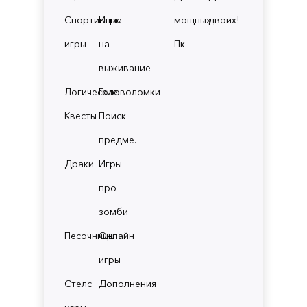
Спортивные
Игры
мощных
двоих!
игры
на
Пк
выживание
Логические
Головоломки
Квесты
Поиск
предме.
Драки
Игры
про
зомби
Песочницы
Онлайн
игры
Стелс
Дополнения