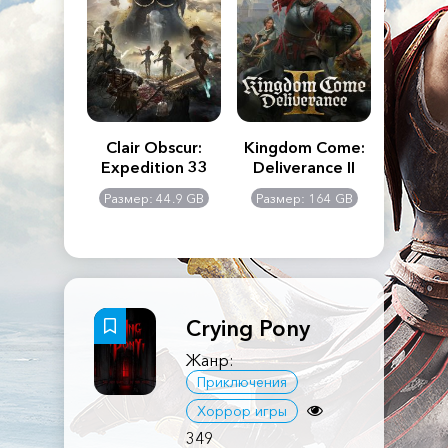
n's Creed
Clair Obscur:
Kingdom Come:
The La
dows
Expedition 33
Deliverance II
Pa
Rema
: 117 GB
Размер: 44.9 GB
Размер: 164 GB
Размер
Crying Pony
Жанр:
Приключения
Хоррор игры
349