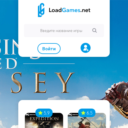
Войти
7
5.9
6.5