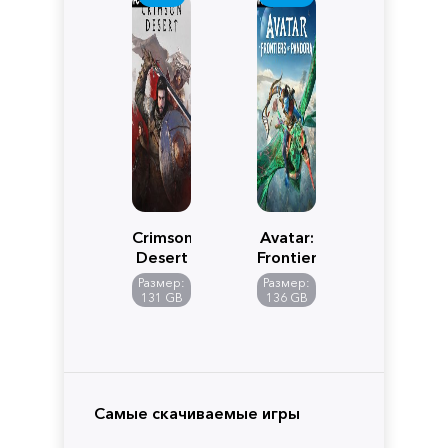
Crimson
Avatar:
Desert
Frontiers
of
Размер:
Размер:
Pandora
131 GB
136 GB
Самые скачиваемые игры