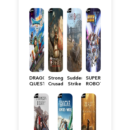
DRAGON
Stronghold
Sudden
SUPER
QUEST
Crusader:
Strike
ROBOT
VII
Definitive
5
WARS
Reimagined
Edition
Y