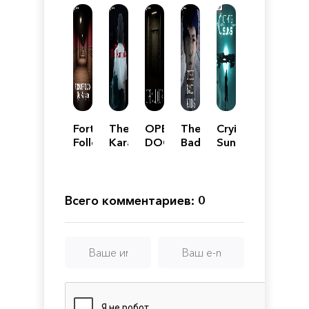
Fortune
The
OPEN
The
Crying
Follow:
Karaoke
DOOR
Bad
Suns
The
Kids
Mansion
Всего комментариев: 0