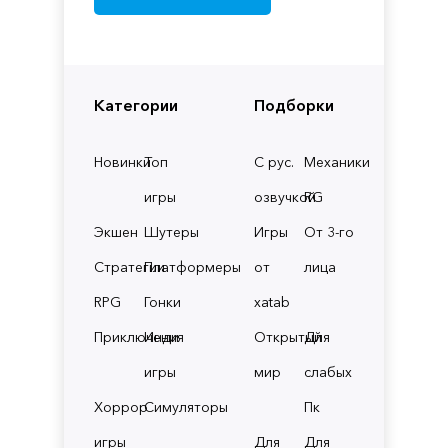
Категории
Подборки
Новинки
Топ
С рус.
Механики
игры
озвучкой
RG
Экшен
Шутеры
Игры
От 3-го
Стратегии
Платформеры
от
лица
RPG
Гонки
xatab
Приключения
Инди
Открытый
Для
игры
мир
слабых
Хоррор
Симуляторы
Пк
игры
Для
Для