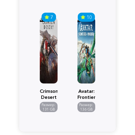
7
10
Crimson
Avatar:
Desert
Frontiers
of
Размер:
Размер:
Pandora
131 GB
136 GB