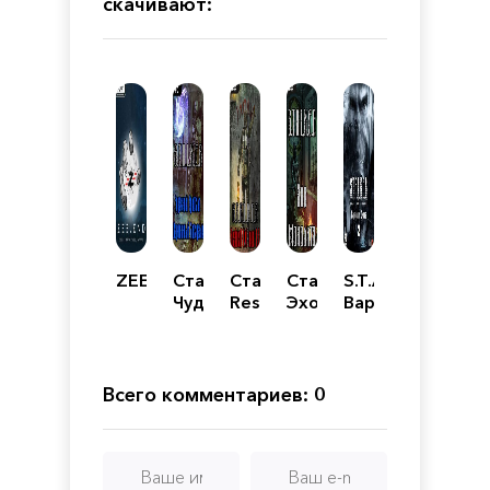
скачивают:
ZEE.END
Сталкер
Сталкер
Сталкер
S.T.A.L.K.E.R.:
Чудесный
Resident
Эхо
Вариант
Кристалл,
Evil
Монолита
Омега
Дарованный
mod
2.
Звездами
0.3
Холодное
лето
Всего комментариев: 0
2014-
го