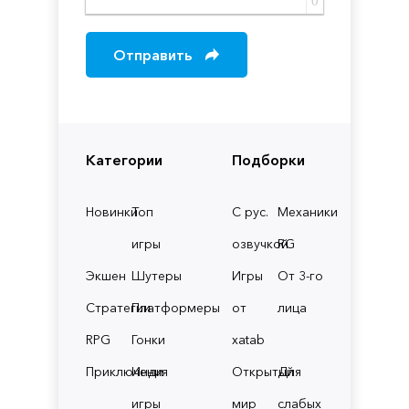
0
Отправить
Категории
Подборки
Новинки
Топ
С рус.
Механики
игры
озвучкой
RG
Экшен
Шутеры
Игры
От 3-го
Стратегии
Платформеры
от
лица
RPG
Гонки
xatab
Приключения
Инди
Открытый
Для
игры
мир
слабых