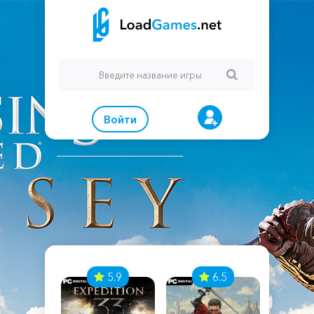
Войти
7
5.9
6.5