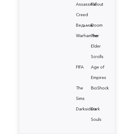
Assassin's
Fallout
Creed
Ведьмак
Doom
Warhammer
The
Elder
Scrolls
FIFA
Age of
Empires
The
BioShock
Sims
Darksiders
Dark
Souls