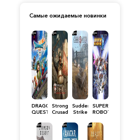
Самые ожидаемые новинки
DRAGON
Stronghold
Sudden
SUPER
QUEST
Crusader:
Strike
ROBOT
VII
Definitive
5
WARS
Reimagined
Edition
Y