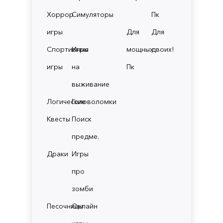
Хоррор
Симуляторы
Пк
игры
Для
Для
Спортивные
Игры
мощных
двоих!
игры
на
Пк
выживание
Логические
Головоломки
Квесты
Поиск
предме.
Драки
Игры
про
зомби
Песочницы
Онлайн