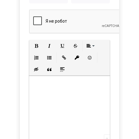
Полужирный
Курсив
Подчеркнутый
Зачеркнутый
Выравнивани
Нумерованный список
Маркированный список
Вставить ссылку
Вставить защищенную с
Вставить смайлик
Вставка скрытого текста
Вставка цитаты
Вставка спойлера