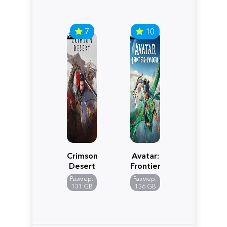
7
10
Crimson
Avatar:
Desert
Frontiers
of
Размер:
Размер:
Pandora
131 GB
136 GB