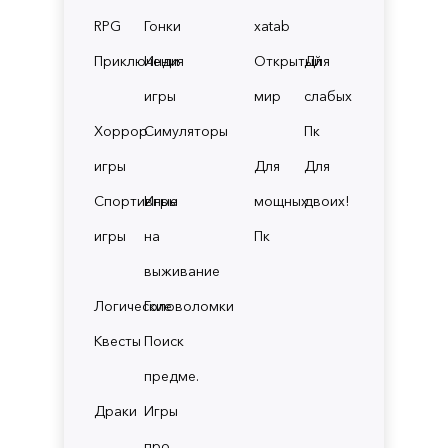
RPG
Гонки
xatab
Приключения
Инди
Открытый
Для
игры
мир
слабых
Хоррор
Симуляторы
Пк
игры
Для
Для
Спортивные
Игры
мощных
двоих!
игры
на
Пк
выживание
Логические
Головоломки
Квесты
Поиск
предме.
Драки
Игры
про