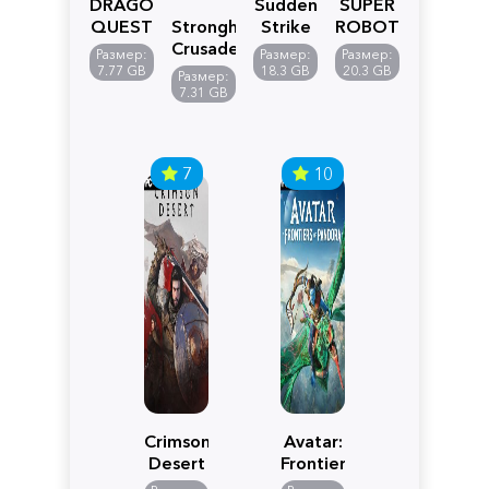
DRAGON
Sudden
SUPER
QUEST
Stronghold
Strike
ROBOT
VII
Crusader:
5
WARS
Размер:
Размер:
Размер:
Reimagined
Definitive
Y
7.77 GB
18.3 GB
20.3 GB
Размер:
Edition
7.31 GB
7
10
Crimson
Avatar:
Desert
Frontiers
of