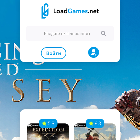
Войти
7
5.9
6.3