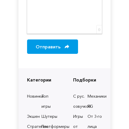
0
Отправить
Категории
Подборки
Новинки
Топ
С рус.
Механики
игры
озвучкой
RG
Экшен
Шутеры
Игры
От 3-го
Стратегии
Платформеры
от
лица