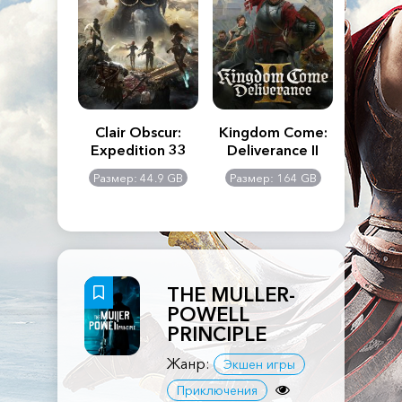
n's Creed
Clair Obscur:
Kingdom Come:
The La
dows
Expedition 33
Deliverance II
Pa
Rema
: 117 GB
Размер: 44.9 GB
Размер: 164 GB
Размер
THE MULLER-
POWELL
PRINCIPLE
Жанр:
Экшен игры
Приключения