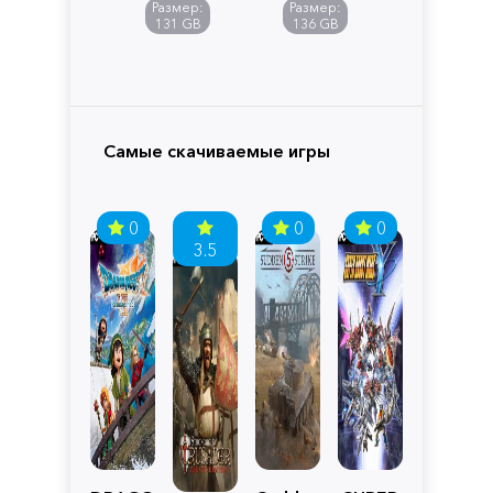
of
Размер:
Размер:
Pandora
131 GB
136 GB
Самые скачиваемые игры
0
0
0
3.5