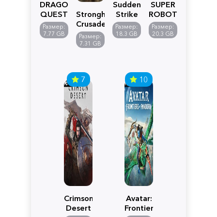
DRAGON
Sudden
SUPER
QUEST
Stronghold
Strike
ROBOT
VII
Crusader:
5
WARS
Размер:
Размер:
Размер:
Reimagined
Definitive
Y
7.77 GB
18.3 GB
20.3 GB
Размер:
Edition
7.31 GB
7
10
Crimson
Avatar:
Desert
Frontiers