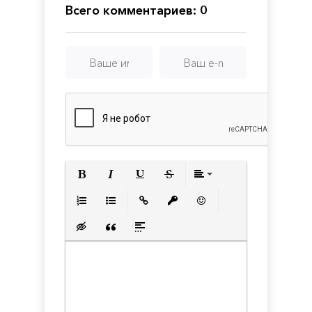
Всего комментариев: 0
Полужирный
Курсив
Подчеркнутый
Зачеркнутый
Выравнивани
Нумерованный список
Маркированный список
Вставить ссылку
Вставить защищенную с
Вставить смайлик
Вставка скрытого текста
Вставка цитаты
Вставка спойлера