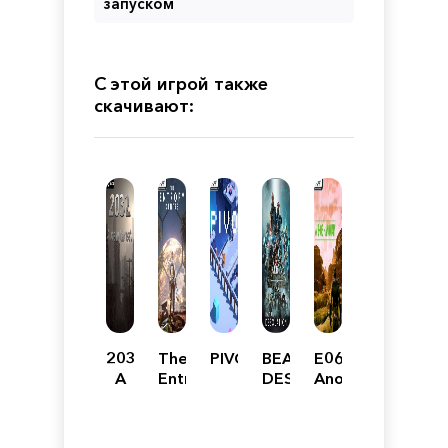
запуском
С этой игрой также
скачивают:
2032:
The
PIVO
BEAUTIFUL
E06-
A
Entropy
DESOLATION
Anomaly
New
Centre
-
Threat
Deluxe
Edition