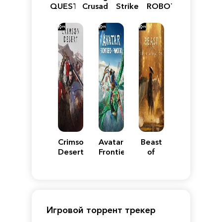
QUEST
Crusader:
Strike
ROBOT
VII
Definitive
5
WARS
Reimagined
Edition
Y
Crimson
Avatar:
Beast
Desert
Frontiers
of
of
Reincarnation
Pandora
Игровой торрент трекер