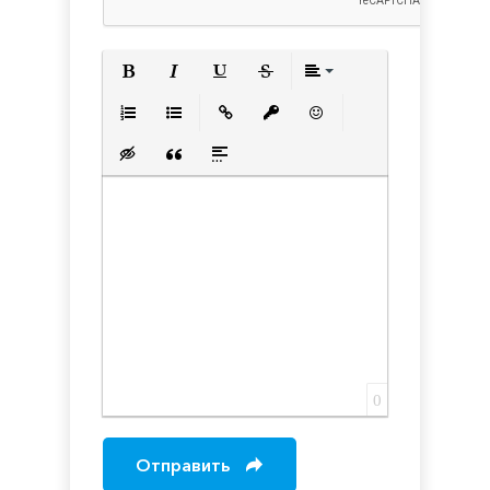
Полужирный
Курсив
Подчеркнутый
Зачеркнутый
Выравнивани
Нумерованный список
Маркированный список
Вставить ссылку
Вставить защищенную с
Вставить смайлик
Вставка скрытого текста
Вставка цитаты
Вставка спойлера
0
Отправить