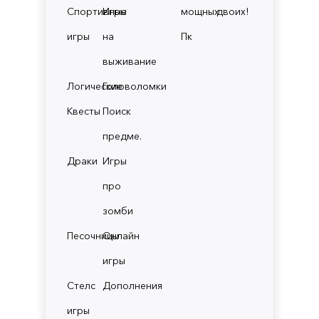
Спортивные
Игры
мощных
двоих!
игры
на
Пк
выживание
Логические
Головоломки
Квесты
Поиск
предме.
Драки
Игры
про
зомби
Песочницы
Онлайн
игры
Стелс
Дополнения
игры