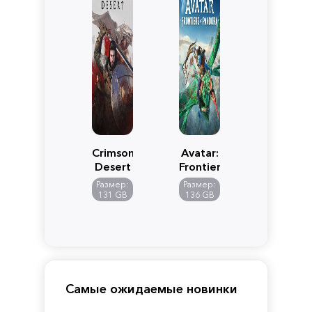
Crimson
Avatar:
Desert
Frontiers
of
Размер:
Размер:
Pandora
131 GB
136 GB
Самые ожидаемые новинки