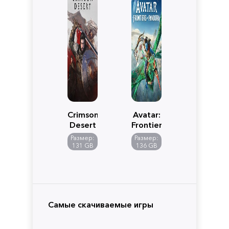
Crimson
Avatar:
Desert
Frontiers
of
Размер:
Размер:
Pandora
131 GB
136 GB
Самые скачиваемые игры