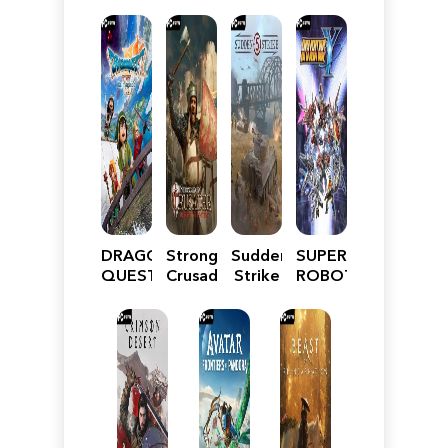
DRAGON
Stronghold
Sudden
SUPER
QUEST
Crusader:
Strike
ROBOT
VII
Definitive
5
WARS
Reimagined
Edition
Y