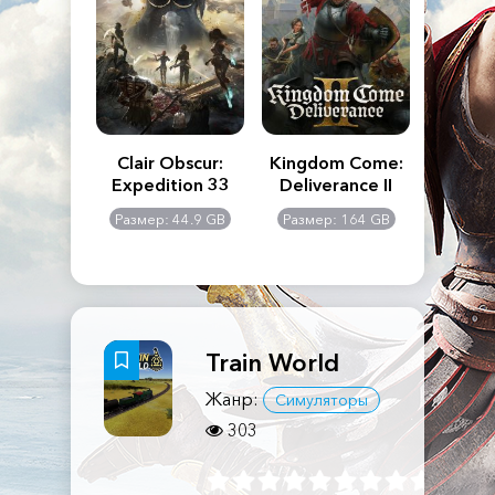
n's Creed
Clair Obscur:
Kingdom Come:
The La
dows
Expedition 33
Deliverance II
Pa
Rema
: 117 GB
Размер: 44.9 GB
Размер: 164 GB
Размер
Train World
Жанр:
Симуляторы
303