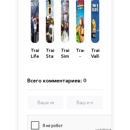
Train
Train
Train
Tracks
Train
Life:
Station
Sim
-
Valley
A
Renovation
World:
The
2
Railway
2020
Family
Simulator
Edition
Friendly
Open
Всего комментариев: 0
World
Train
Set
Game