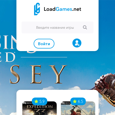
Войти
7
5.9
6.5