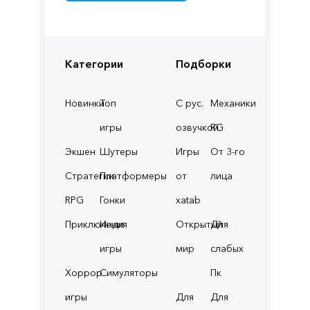
Категории
Подборки
Новинки
Топ
С рус.
Механики
игры
озвучкой
RG
Экшен
Шутеры
Игры
От 3-го
Стратегии
Платформеры
от
лица
RPG
Гонки
xatab
Приключения
Инди
Открытый
Для
игры
мир
слабых
Хоррор
Симуляторы
Пк
игры
Для
Для