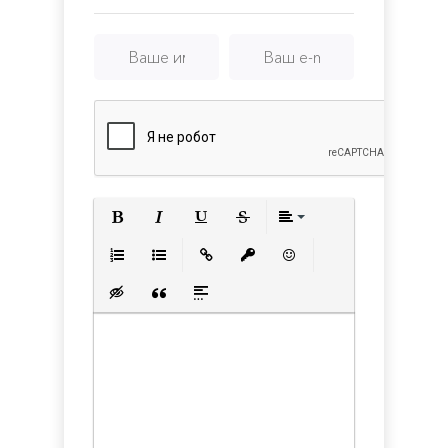
Полужирный
Курсив
Подчеркнутый
Зачеркнутый
Выравнивани
Нумерованный список
Маркированный список
Вставить ссылку
Вставить защищенную с
Вставить смайлик
Вставка скрытого текста
Вставка цитаты
Вставка спойлера