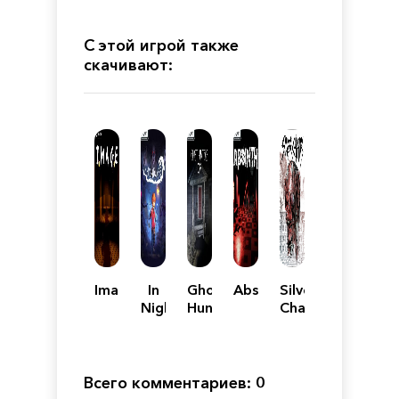
С этой игрой также
скачивают:
Image
In
Ghost
Absinth
Silver
Nightmare
Hunters
Chains
Corp
Всего комментариев: 0