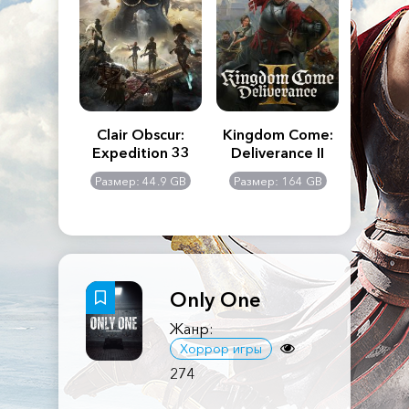
n's Creed
Clair Obscur:
Kingdom Come:
The La
dows
Expedition 33
Deliverance II
Pa
Rema
: 117 GB
Размер: 44.9 GB
Размер: 164 GB
Размер
Only One
Жанр:
Хоррор игры
274