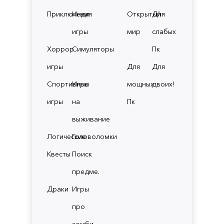
Приключения
Инди
Открытый
Для
игры
мир
слабых
Хоррор
Симуляторы
Пк
игры
Для
Для
Спортивные
Игры
мощных
двоих!
игры
на
Пк
выживание
Логические
Головоломки
Квесты
Поиск
предме.
Драки
Игры
про
зомби