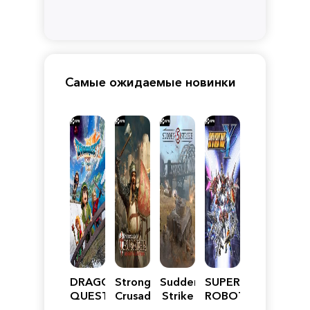
Самые ожидаемые новинки
DRAGON
Stronghold
Sudden
SUPER
QUEST
Crusader:
Strike
ROBOT
VII
Definitive
5
WARS