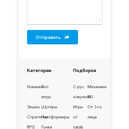
0
Отправить
Категории
Подборки
Новинки
Топ
С рус.
Механики
игры
озвучкой
RG
Экшен
Шутеры
Игры
От 3-го
Стратегии
Платформеры
от
лица
RPG
Гонки
xatab