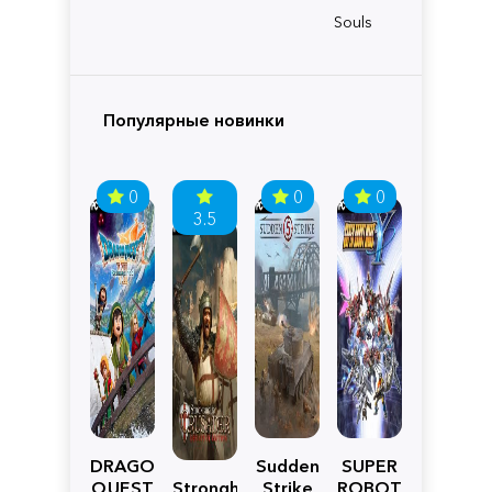
Souls
Популярные новинки
0
0
0
3.5
DRAGON
Sudden
SUPER
QUEST
Stronghold
Strike
ROBOT