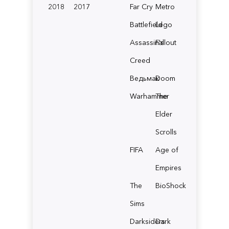
2018
2017
Far Cry
Metro
Battlefield
Lego
Assassin's
Fallout
Creed
Ведьмак
Doom
Warhammer
The
Elder
Scrolls
FIFA
Age of
Empires
The
BioShock
Sims
Darksiders
Dark