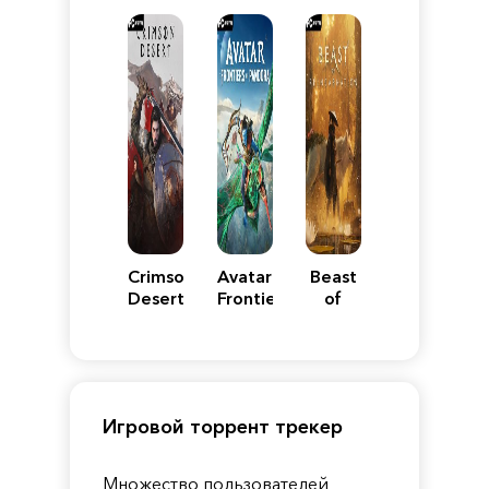
Reimagined
Edition
Y
Crimson
Avatar:
Beast
Desert
Frontiers
of
of
Reincarnation
Pandora
Игровой торрент трекер
Множество пользователей