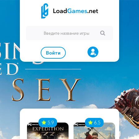
Войти
7
5.9
6.5