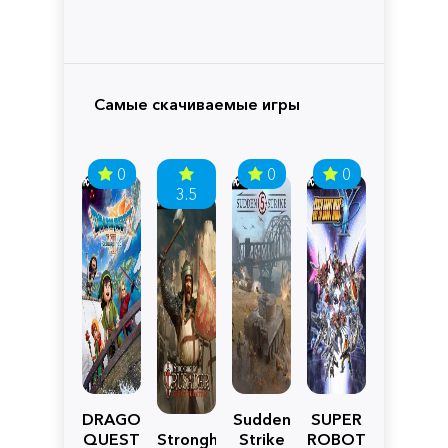
Самые скачиваемые игры
0
0
0
3.5
DRAGON
Sudden
SUPER
QUEST
Stronghold
Strike
ROBOT