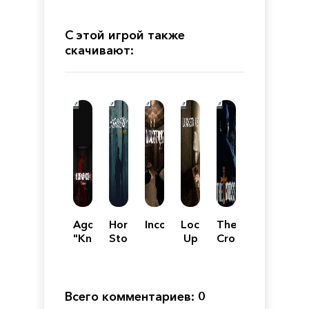
С этой игрой также
скачивают:
Agoraphobia
Horror
Inconsistencies
Locked
The
"Knock
Story:
Up
Cross
Knock"
Hallowseed
Horror
Game
Всего комментариев: 0