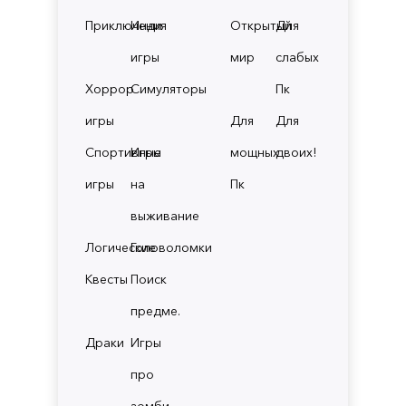
Приключения
Инди
Открытый
Для
игры
мир
слабых
Хоррор
Симуляторы
Пк
игры
Для
Для
Спортивные
Игры
мощных
двоих!
игры
на
Пк
выживание
Логические
Головоломки
Квесты
Поиск
предме.
Драки
Игры
про
зомби