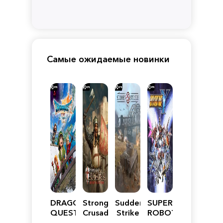
Самые ожидаемые новинки
DRAGON
Stronghold
Sudden
SUPER
QUEST
Crusader:
Strike
ROBOT
VII
Definitive
5
WARS