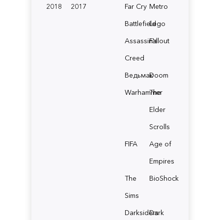
2018
2017
Far Cry
Metro
Battlefield
Lego
Assassin's
Fallout
Creed
Ведьмак
Doom
Warhammer
The
Elder
Scrolls
FIFA
Age of
Empires
The
BioShock
Sims
Darksiders
Dark