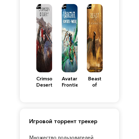
Reimagined
Edition
Y
Crimson
Avatar:
Beast
Desert
Frontiers
of
of
Reincarnation
Pandora
Игровой торрент трекер
Множество пользователей