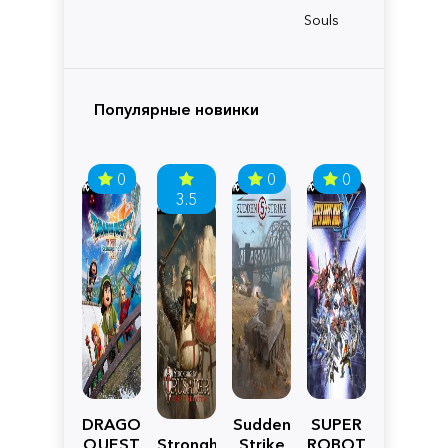
Souls
Популярные новинки
0
0
0
3.5
DRAGON
Sudden
SUPER
QUEST
Stronghold
Strike
ROBOT