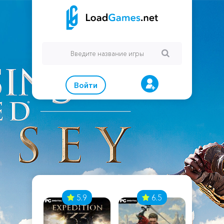
Войти
7
5.9
6.5