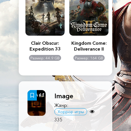
n's Creed
Clair Obscur:
Kingdom Come:
The La
dows
Expedition 33
Deliverance II
Pa
Rema
: 117 GB
Размер: 44.9 GB
Размер: 164 GB
Размер
Image
Жанр:
Хоррор игры
335