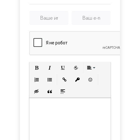
Полужирный
Курсив
Подчеркнутый
Зачеркнутый
Выравнивани
Нумерованный список
Маркированный список
Вставить ссылку
Вставить защищенную с
Вставить смайлик
Вставка скрытого текста
Вставка цитаты
Вставка спойлера