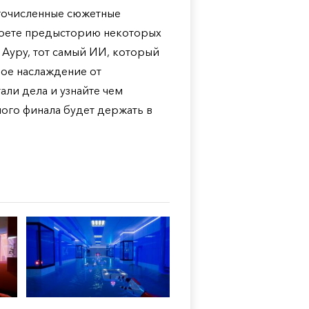
гочисленные сюжетные
кроете предысторию некоторых
 Ауру, тот самый ИИ, который
ное наслаждение от
али дела и узнайте чем
мого финала будет держать в