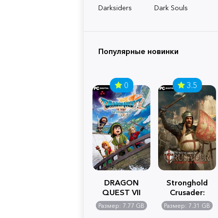
Darksiders
Dark Souls
Популярные новинки
0
3.5
DRAGON
Stronghold
QUEST VII
Crusader:
Reimagined
Definitive
Размер: 7.77 GB
Размер: 7.31 GB
Edition