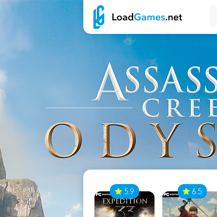
7
5.9
6.5