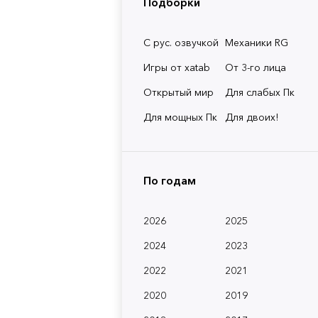
Подборки
С рус. озвучкой
Механики RG
Игры от xatab
От 3-го лица
Открытый мир
Для слабых Пк
Для мощных Пк
Для двоих!
По годам
2026
2025
2024
2023
2022
2021
2020
2019