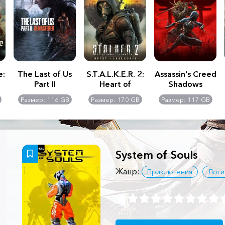
e:
The Last of Us
S.T.A.L.K.E.R. 2:
Assassin's Creed
Part II
Heart of
Shadows
Remastered
Chernobyl -
Размер: 116 GB
Размер: 170 GB
Размер: 117 GB
Ultimate Edition
System of Souls
Жанр:
Приключения
Логи