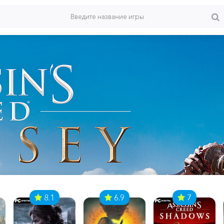
8.1
6.9
7