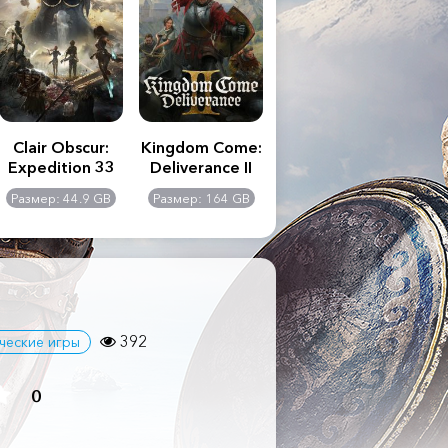
Clair Obscur:
Kingdom Come:
The Last of Us
S.T
Expedition 33
Deliverance II
Part II
Remastered
C
Размер: 44.9 GB
Размер: 164 GB
Размер: 116 GB
Ра
Ult
392
ческие игры
0