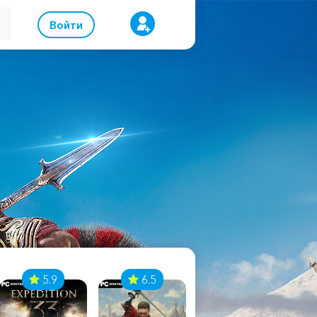
Войти
5.9
6.5
8.1