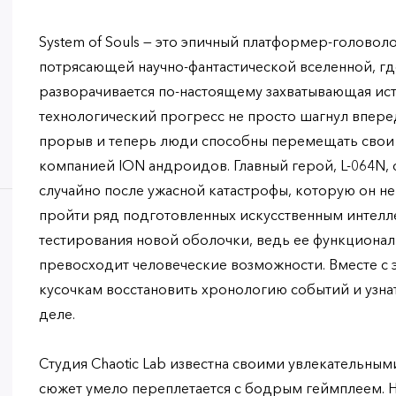
System of Souls — это эпичный платформер-головол
потрясающей научно-фантастической вселенной, где
разворачивается по-настоящему захватывающая ист
технологический прогресс не просто шагнул впер
прорыв и теперь люди способны перемещать свои 
компанией ION андроидов. Главный герой, L-064N, 
случайно после ужасной катастрофы, которую он не
пройти ряд подготовленных искусственным интелл
тестирования новой оболочки, ведь ее функционал
превосходит человеческие возможности. Вместе с 
кусочкам восстановить хронологию событий и узнат
деле.
Студия Chaotic Lab известна своими увлекательны
сюжет умело переплетается с бодрым геймплеем. Н