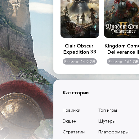
.R. 2:
Assassin's Creed
Clair Obscur:
Kingdom Com
of
Shadows
Expedition 33
Deliverance II
l -
0 GB
Размер: 117 GB
Размер: 44.9 GB
Размер: 164 GB
dition
Категории
Новинки
Топ игры
Экшен
Шутеры
Стратегии
Платформеры