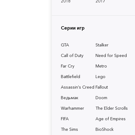
2018
2017
Серии игр
GTA
Stalker
Call of Duty
Need for Speed
Far Cry
Metro
Battlefield
Lego
Assassin's Creed
Fallout
Ведьмак
Doom
Warhammer
The Elder Scrolls
FIFA
Age of Empires
The Sims
BioShock