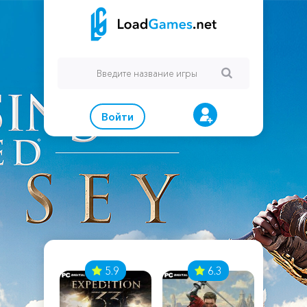
Войти
7
5.9
6.3