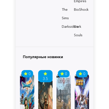
Empires
The
BioShock
Sims
Darksiders
Dark
Souls
Популярные новинки
0
0
0
3.5