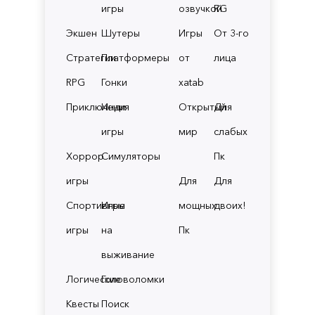
игры
озвучкой
RG
Экшен
Шутеры
Игры
От 3-го
Стратегии
Платформеры
от
лица
RPG
Гонки
xatab
Приключения
Инди
Открытый
Для
игры
мир
слабых
Хоррор
Симуляторы
Пк
игры
Для
Для
Спортивные
Игры
мощных
двоих!
игры
на
Пк
выживание
Логические
Головоломки
Квесты
Поиск