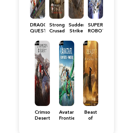
DRAGON
Stronghold
Sudden
SUPER
QUEST
Crusader:
Strike
ROBOT
VII
Definitive
5
WARS
Reimagined
Edition
Y
Crimson
Avatar:
Beast
Desert
Frontiers
of
of
Reincarnation
Pandora