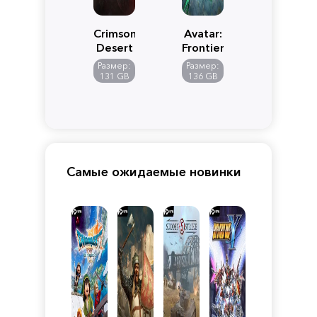
Crimson
Avatar:
Desert
Frontiers
of
Размер:
Размер:
Pandora
131 GB
136 GB
Самые ожидаемые новинки