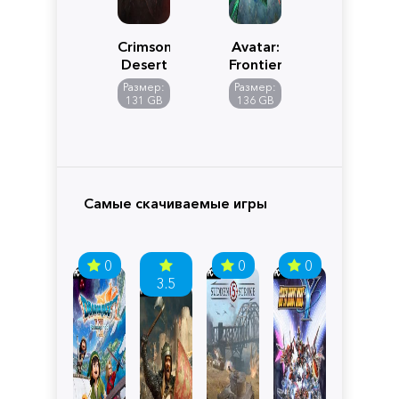
Crimson
Avatar:
Desert
Frontiers
of
Размер:
Размер:
Pandora
131 GB
136 GB
Самые скачиваемые игры
0
0
0
3.5