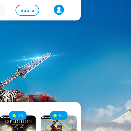
Войти
5.9
6.5
8.1