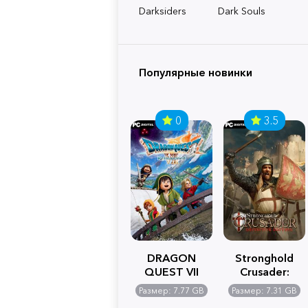
Darksiders
Dark Souls
Популярные новинки
0
3.5
DRAGON
Stronghold
QUEST VII
Crusader:
Reimagined
Definitive
Размер: 7.77 GB
Размер: 7.31 GB
Edition