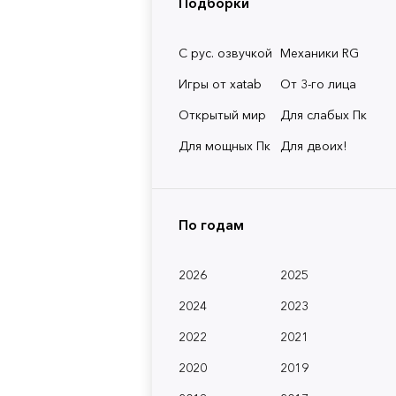
Подборки
С рус. озвучкой
Механики RG
Игры от xatab
От 3-го лица
Открытый мир
Для слабых Пк
Для мощных Пк
Для двоих!
По годам
2026
2025
2024
2023
2022
2021
2020
2019