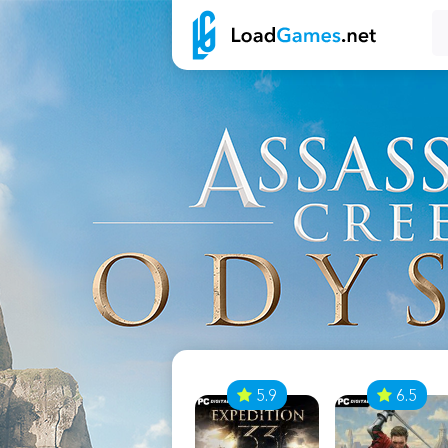
7
5.9
6.5