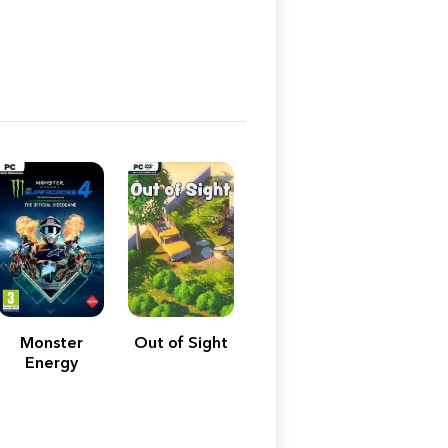
Monster
Out of Sight
Energy
Supercross -
The Official
Videogame 4