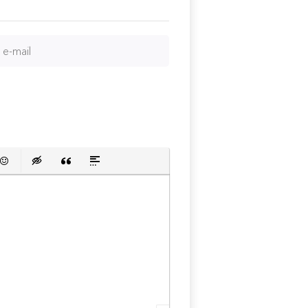
сок
й список
ь ссылку
тавить защищенную ссылку
Вставить смайлик
Вставка скрытого текста
Вставка цитаты
Вставка спойлера