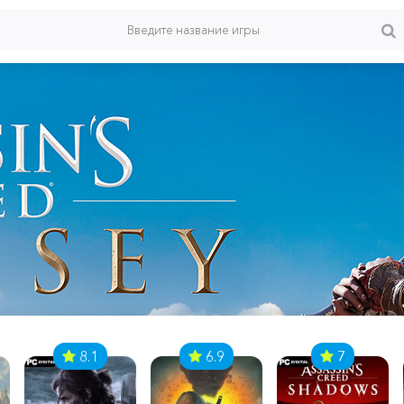
8.1
6.9
7