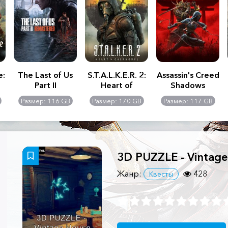
e:
The Last of Us
S.T.A.L.K.E.R. 2:
Assassin's Creed
Part II
Heart of
Shadows
Remastered
Chernobyl -
Размер: 116 GB
Размер: 170 GB
Размер: 117 GB
Ultimate Edition
3D PUZZLE - Vintag
Жанр:
428
Квесты