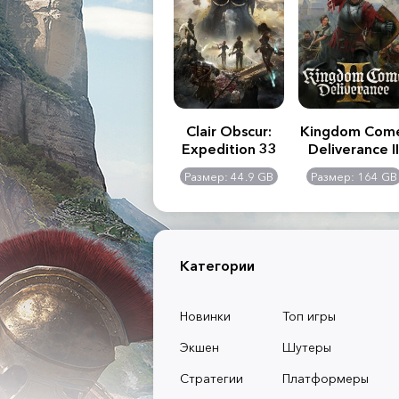
.R. 2:
Assassin's Creed
Clair Obscur:
Kingdom Com
of
Shadows
Expedition 33
Deliverance II
l -
0 GB
Размер: 117 GB
Размер: 44.9 GB
Размер: 164 GB
dition
Категории
Новинки
Топ игры
Экшен
Шутеры
Стратегии
Платформеры