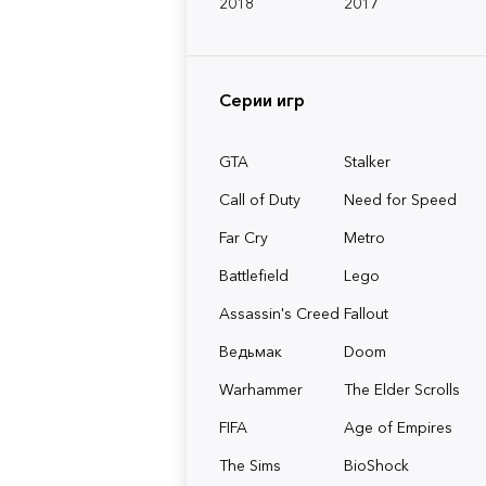
2018
2017
Серии игр
GTA
Stalker
Call of Duty
Need for Speed
Far Cry
Metro
Battlefield
Lego
Assassin's Creed
Fallout
Ведьмак
Doom
Warhammer
The Elder Scrolls
FIFA
Age of Empires
The Sims
BioShock