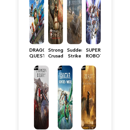
DRAGON
Stronghold
Sudden
SUPER
QUEST
Crusader:
Strike
ROBOT
VII
Definitive
5
WARS
Reimagined
Edition
Y