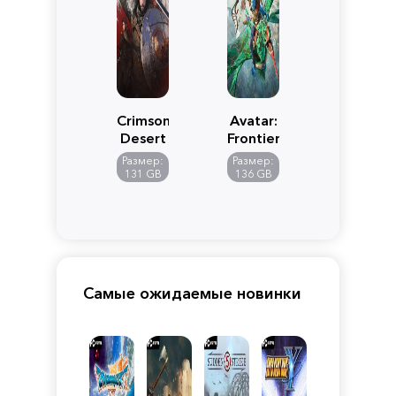
Crimson
Avatar:
Desert
Frontiers
of
Размер:
Размер:
Pandora
131 GB
136 GB
Самые ожидаемые новинки