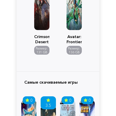
Crimson
Avatar:
Desert
Frontiers
of
Размер:
Размер:
Pandora
131 GB
136 GB
Самые скачиваемые игры
0
0
0
3.5