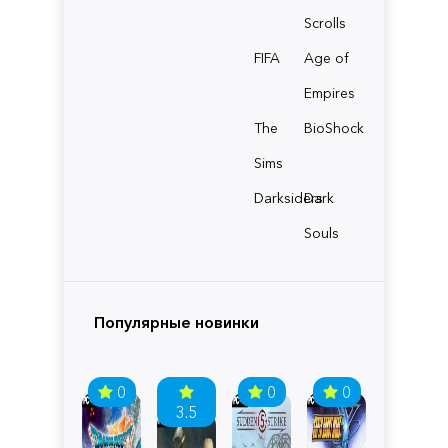
Scrolls
FIFA
Age of
Empires
The
BioShock
Sims
Darksiders
Dark
Souls
Популярные новинки
0
0
0
3.5