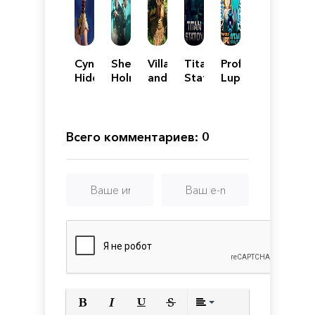
Cynthia:
Sherlock
Village
Titan
Professor
Hidden
Holmes
and
Station
Lupo:
in
The
The
Ocean
the
Awakened
Witch
Moonshadow
Remake
Всего комментариев: 0