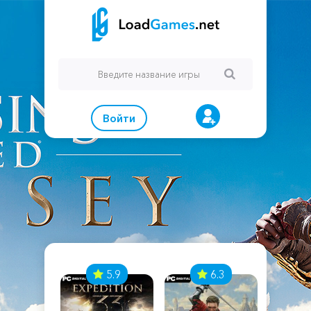
Войти
7
5.9
6.3