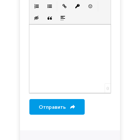
Полужирный
Курсив
Подчеркнутый
Зачеркнутый
Выравнивани
Нумерованный список
Маркированный список
Вставить ссылку
Вставить защищенную с
Вставить смайлик
Вставка скрытого текста
Вставка цитаты
Вставка спойлера
0
Отправить