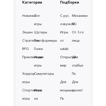
Категории
Подборки
Новинки
Топ
С рус.
Механики
игры
озвучкой
RG
Экшен
Шутеры
Игры
От 3-го
Стратегии
Платформеры
от
лица
RPG
Гонки
xatab
Приключения
Инди
Открытый
Для
игры
мир
слабых
Хоррор
Симуляторы
Пк
игры
Для
Для
Спортивные
Игры
мощных
двоих!
игры
на
Пк