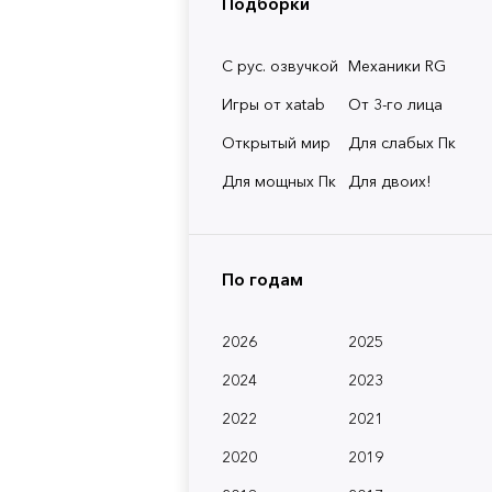
Подборки
С рус. озвучкой
Механики RG
Игры от xatab
От 3-го лица
Открытый мир
Для слабых Пк
Для мощных Пк
Для двоих!
По годам
2026
2025
2024
2023
2022
2021
2020
2019