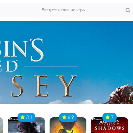
8.1
6.9
7