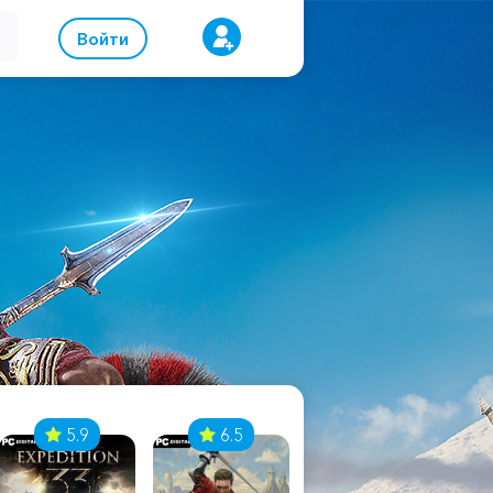
Войти
5.9
6.5
8.1