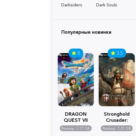
Darksiders
Dark Souls
Популярные новинки
0
3.5
DRAGON
Stronghold
QUEST VII
Crusader:
Reimagined
Definitive
Размер: 7.77 GB
Размер: 7.31 GB
Edition