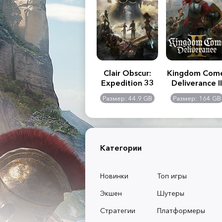
.R. 2:
Assassin's Creed
Clair Obscur:
Kingdom Com
of
Shadows
Expedition 33
Deliverance II
l -
0 GB
Размер: 117 GB
Размер: 44.9 GB
Размер: 164 GB
dition
Категории
Новинки
Топ игры
Экшен
Шутеры
Стратегии
Платформеры