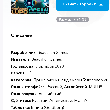
Скачать торрент
Размер: 2.91 GB
Описание
Разработчик:
BeautiFun Games
Издатель:
BeautiFun Games
Год выхода:
5 октября 2020
Версия:
1.0
Категория:
Приключения Инди игры Головоломки
Язык интерфейса:
Русский, Английский, MULTi9
Язык озвучки:
Английский
Субтитры:
Русский, Английский, MULTi9
Таблетка:
Вшита (Goldberg)