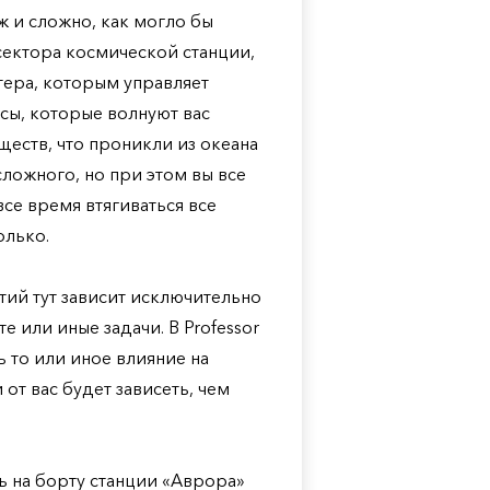
уж и сложно, как могло бы
 сектора космической станции,
тера, которым управляет
осы, которые волнуют вас
ществ, что проникли из океана
сложного, но при этом вы все
все время втягиваться все
олько.
ытий тут зависит исключительно
е или иные задачи. В Professor
 то или иное влияние на
от вас будет зависеть, чем
ь на борту станции «Аврора»