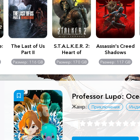
e:
The Last of Us
S.T.A.L.K.E.R. 2:
Assassin's Creed
Part II
Heart of
Shadows
Remastered
Chernobyl -
Размер: 116 GB
Размер: 170 GB
Размер: 117 GB
Ultimate Edition
Professor Lupo: Oc
Жанр:
Приключения
Инди