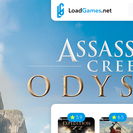
7
5.9
6.5