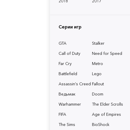
2018
2017
Серии игр
GTA
Stalker
Call of Duty
Need for Speed
Far Cry
Metro
Battlefield
Lego
Assassin's Creed
Fallout
Ведьмак
Doom
Warhammer
The Elder Scrolls
FIFA
Age of Empires
The Sims
BioShock