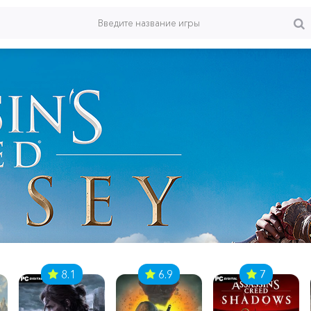
8.1
6.9
7