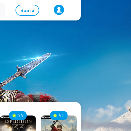
Войти
5.9
6.5
8.1