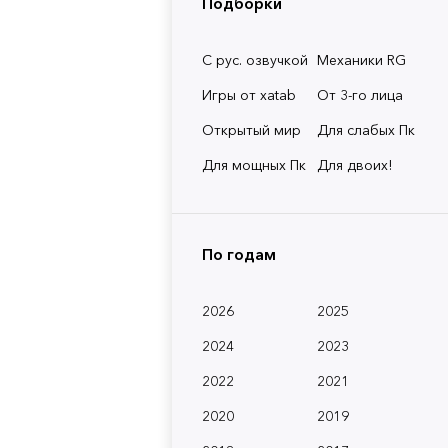
Подборки
С рус. озвучкой
Механики RG
Игры от xatab
От 3-го лица
Открытый мир
Для слабых Пк
Для мощных Пк
Для двоих!
По годам
2026
2025
2024
2023
2022
2021
2020
2019