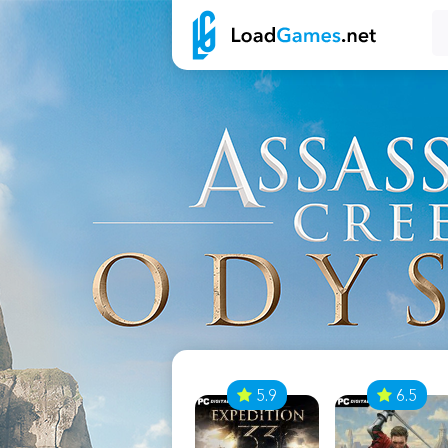
7
5.9
6.5