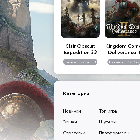
.R. 2:
Assassin's Creed
Clair Obscur:
Kingdom Com
of
Shadows
Expedition 33
Deliverance II
l -
0 GB
Размер: 117 GB
Размер: 44.9 GB
Размер: 164 GB
dition
Категории
Новинки
Топ игры
Экшен
Шутеры
Стратегии
Платформеры