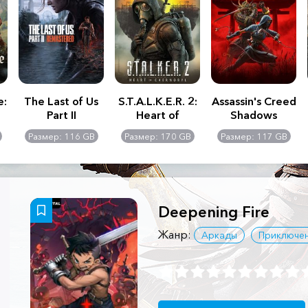
e:
The Last of Us
S.T.A.L.K.E.R. 2:
Assassin's Creed
Part II
Heart of
Shadows
Remastered
Chernobyl -
Размер: 116 GB
Размер: 170 GB
Размер: 117 GB
Ultimate Edition
Deepening Fire
Жанр:
Аркады
Приключе