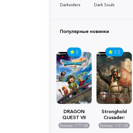
Darksiders
Dark Souls
Популярные новинки
0
3.5
DRAGON
Stronghold
QUEST VII
Crusader:
Reimagined
Definitive
Размер: 7.77 GB
Размер: 7.31 GB
Edition