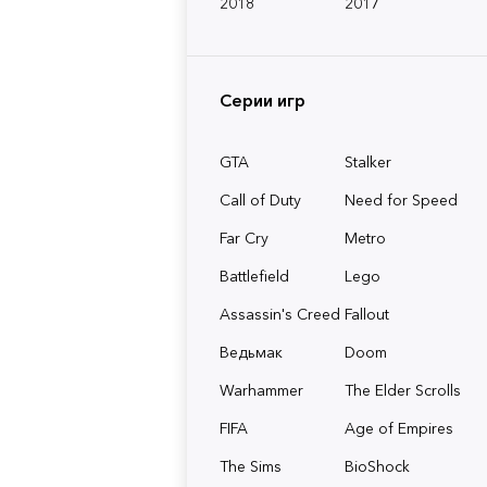
2018
2017
Серии игр
GTA
Stalker
Call of Duty
Need for Speed
Far Cry
Metro
Battlefield
Lego
Assassin's Creed
Fallout
Ведьмак
Doom
Warhammer
The Elder Scrolls
FIFA
Age of Empires
The Sims
BioShock