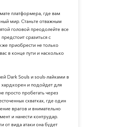
рмате платформера, где вам
йный мир. Станьте отважным
нятой головой преодолейте все
м предстоит сразиться с
кже приобрести не только
вас в конце пути и насколько
й Dark Souls и souls-лайками в
о хардкорен и подойдет для
 не просто пробегать через
есточенных схватках, где один
дение врагов и внимательно
ент и нанести контрудар.
и от вида атаки она будет