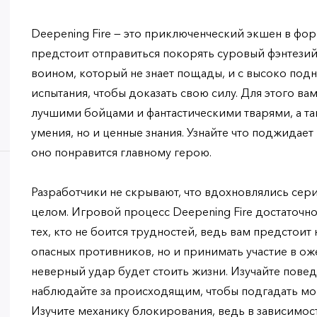
Deepening Fire — это приключенческий экшен в фо
предстоит отправиться покорять суровый фэнтези
воином, который не знает пощады, и с высоко под
испытания, чтобы доказать свою силу. Для этого ва
лучшими бойцами и фантастическими тварями, а та
умения, но и ценные знания. Узнайте что поджидает 
оно понравится главному герою.
Разработчики не скрывают, что вдохновлялись серие
целом. Игровой процесс Deepening Fire достаточн
тех, кто не боится трудностей, ведь вам предстоит
опасных противников, но и принимать участие в ож
неверный удар будет стоить жизни. Изучайте пове
наблюдайте за происходящим, чтобы подгадать мом
Изучите механику блокирования, ведь в зависимост