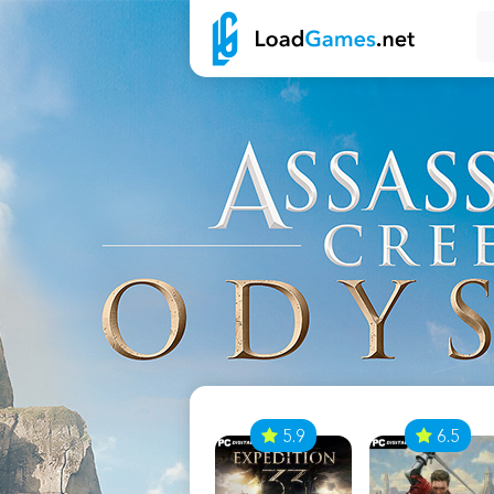
7
5.9
6.5