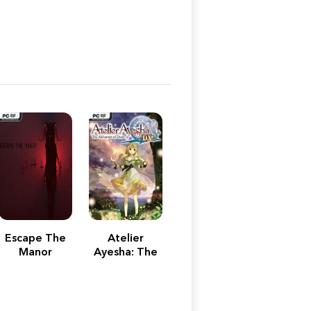
Escape The
Atelier
Manor
Ayesha: The
Alchemist of
Dusk DX