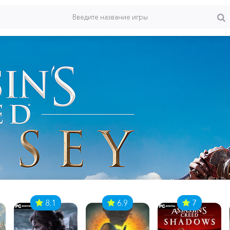
8.1
6.9
7