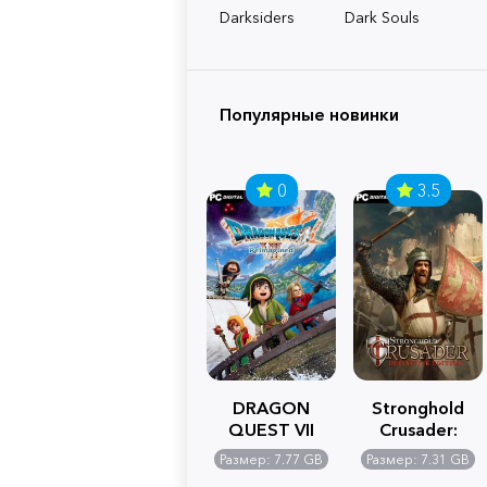
Darksiders
Dark Souls
Популярные новинки
0
3.5
DRAGON
Stronghold
QUEST VII
Crusader:
Reimagined
Definitive
Размер: 7.77 GB
Размер: 7.31 GB
Edition