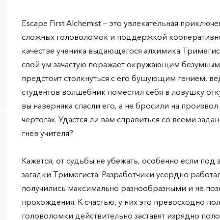
Escape First Alchemist — это увлекательная приклю
сложных головоломок и поддержкой кооперативно
качестве ученика выдающегося алхимика Тримегист
свой ум зачастую поражает окружающим безумными 
предстоит столкнуться с его бушующим гением, вед
студентов волшебник поместил себя в ловушку отку
вы наверняка спасли его, а не бросили на произвол 
чертогах. Удастся ли вам справиться со всеми зада
гнев учителя?
Кажется, от судьбы не убежать, особенно если под
загадки Тримегиста. Разработчики усердно работал
получились максимально разнообразными и не позв
прохождения. К счастью, у них это превосходно по
головоломки действительно заставят изрядно полом