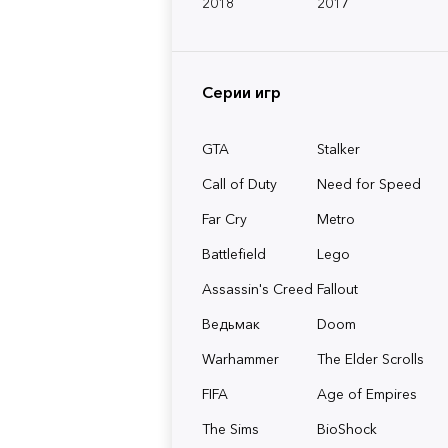
2018
2017
Серии игр
GTA
Stalker
Call of Duty
Need for Speed
Far Cry
Metro
Battlefield
Lego
Assassin's Creed
Fallout
Ведьмак
Doom
Warhammer
The Elder Scrolls
FIFA
Age of Empires
The Sims
BioShock