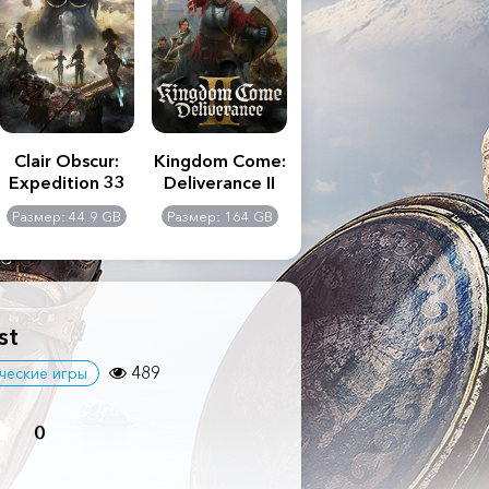
Clair Obscur:
Kingdom Come:
The Last of Us
S.T
Expedition 33
Deliverance II
Part II
Remastered
C
Размер: 44.9 GB
Размер: 164 GB
Размер: 116 GB
Ра
Ult
st
489
ческие игры
0