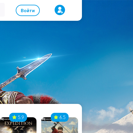
Войти
5.9
6.5
8.1