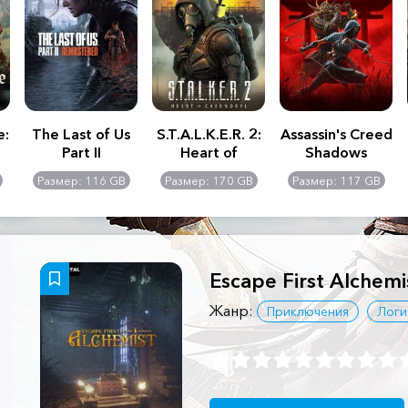
e:
The Last of Us
S.T.A.L.K.E.R. 2:
Assassin's Creed
Part II
Heart of
Shadows
Remastered
Chernobyl -
Размер: 116 GB
Размер: 170 GB
Размер: 117 GB
Ultimate Edition
Escape First Alchemi
Жанр:
Приключения
Логи