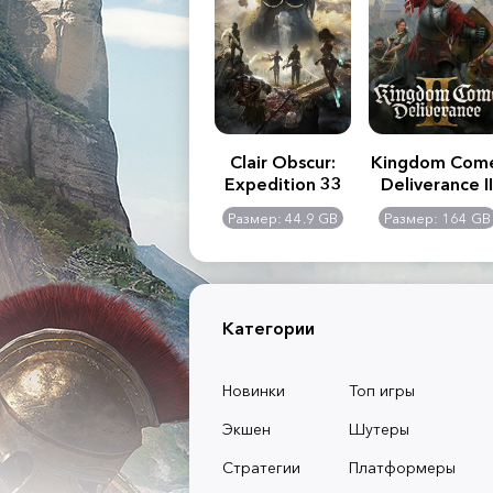
.R. 2:
Assassin's Creed
Clair Obscur:
Kingdom Com
of
Shadows
Expedition 33
Deliverance II
l -
0 GB
Размер: 117 GB
Размер: 44.9 GB
Размер: 164 GB
dition
Категории
Новинки
Топ игры
Экшен
Шутеры
Стратегии
Платформеры