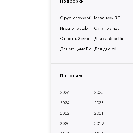
Подборки
С рус. озвучкой
Механики RG
Игры от xatab
От 3-го лица
Открытый мир
Для слабых Пк
Для мощных Пк
Для двоих!
По годам
2026
2025
2024
2023
2022
2021
2020
2019