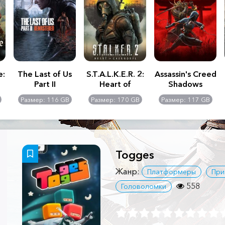
e:
The Last of Us
S.T.A.L.K.E.R. 2:
Assassin's Creed
Part II
Heart of
Shadows
Remastered
Chernobyl -
Размер: 116 GB
Размер: 170 GB
Размер: 117 GB
Ultimate Edition
Togges
Жанр:
Платформеры
При
558
Головоломки