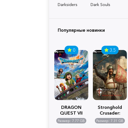
Darksiders
Dark Souls
Популярные новинки
0
3.5
DRAGON
Stronghold
QUEST VII
Crusader:
Reimagined
Definitive
Размер: 7.77 GB
Размер: 7.31 GB
Edition