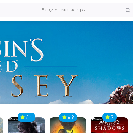
8.1
6.9
7