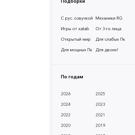
Подборки
С рус. озвучкой
Механики RG
Игры от xatab
От 3-го лица
Открытый мир
Для слабых Пк
Для мощных Пк
Для двоих!
По годам
2026
2025
2024
2023
2022
2021
2020
2019