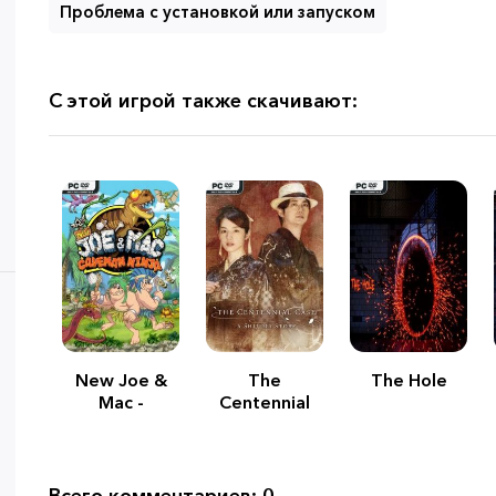
Проблема с установкой или запуском
С этой игрой также скачивают:
New Joe &
The
The Hole
Mac -
Centennial
Caveman
Case: A
Ninja
Shijima Story