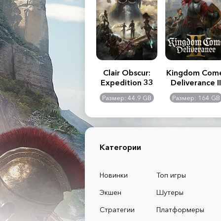
.R. 2:
Assassin's Creed
Clair Obscur:
Kingdom Com
of
Shadows
Expedition 33
Deliverance II
l -
0 GB
Размер: 117 GB
Размер: 44.9 GB
Размер: 164 GB
dition
Категории
Новинки
Топ игры
Экшен
Шутеры
Стратегии
Платформеры