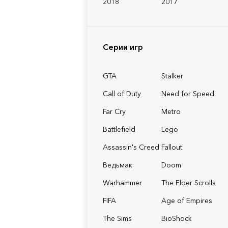
2018
2017
Серии игр
GTA
Stalker
Call of Duty
Need for Speed
Far Cry
Metro
Battlefield
Lego
Assassin's Creed
Fallout
Ведьмак
Doom
Warhammer
The Elder Scrolls
FIFA
Age of Empires
The Sims
BioShock