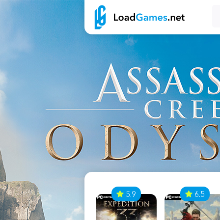
7
5.9
6.5