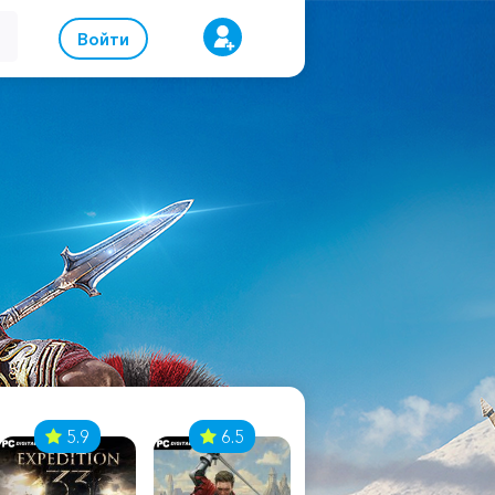
Войти
5.9
6.5
8.1