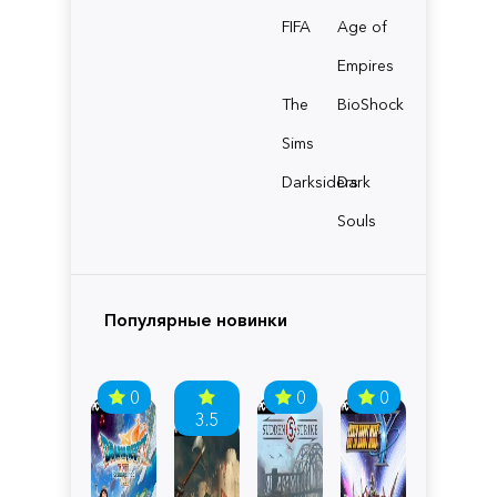
FIFA
Age of
Empires
The
BioShock
Sims
Darksiders
Dark
Souls
Популярные новинки
0
0
0
3.5