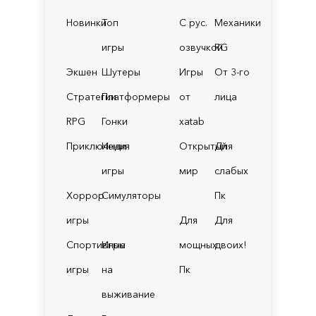
Новинки
Топ
С рус.
Механики
игры
озвучкой
RG
Экшен
Шутеры
Игры
От 3-го
Стратегии
Платформеры
от
лица
RPG
Гонки
xatab
Приключения
Инди
Открытый
Для
игры
мир
слабых
Хоррор
Симуляторы
Пк
игры
Для
Для
Спортивные
Игры
мощных
двоих!
игры
на
Пк
выживание