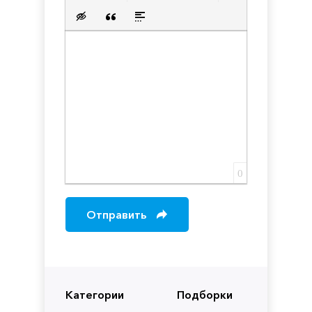
Нумерованный список
Маркированный список
Вставить ссылку
Вставить защищенную с
Вставить смайлик
Вставка скрытого текста
Вставка цитаты
Вставка спойлера
0
Отправить
Категории
Подборки