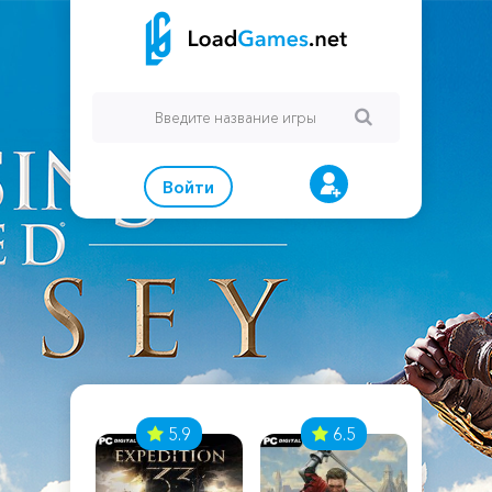
Войти
7
5.9
6.5