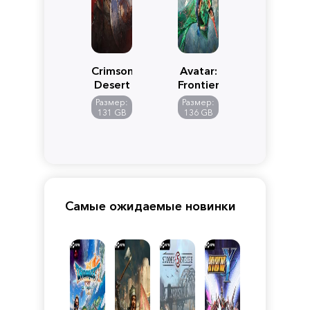
Crimson
Avatar:
Desert
Frontiers
of
Размер:
Размер:
Pandora
131 GB
136 GB
Самые ожидаемые новинки