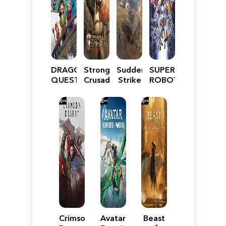
DRAGON
Stronghold
Sudden
SUPER
QUEST
Crusader:
Strike
ROBOT
VII
Definitive
5
WARS
Reimagined
Edition
Y
Crimson
Avatar:
Beast