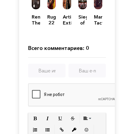
Remorse:
Rugby
Artificial
Siege
MarZ:
The
22
Extinction
of
Tactical
List
Centauri
Base
Defense
Всего комментариев: 0
Полужирный
Курсив
Подчеркнутый
Зачеркнутый
Выравнивани