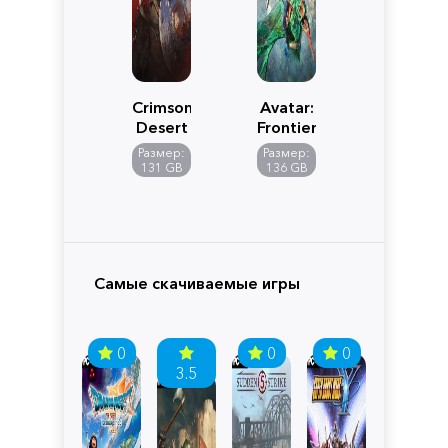
Crimson
Avatar:
Desert
Frontiers
of
Размер:
Размер:
Pandora
131 GB
136 GB
Самые скачиваемые игры
0
0
0
3.5