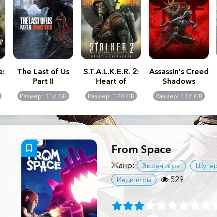
e:
The Last of Us
S.T.A.L.K.E.R. 2:
Assassin's Creed
Part II
Heart of
Shadows
Remastered
Chernobyl -
Размер: 116 GB
Размер: 170 GB
Размер: 117 GB
Ultimate Edition
From Space
Жанр:
Экшен игры
Шуте
529
Инди игры