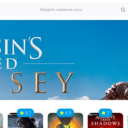
8.1
6.9
7