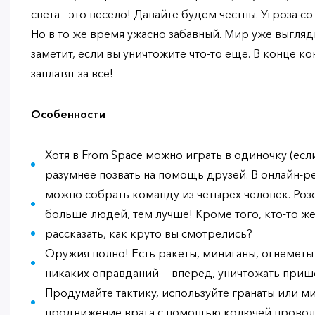
света - это весело! Давайте будем честны. Угроза с
Но в то же время ужасно забавный. Мир уже выгляди
заметит, если вы уничтожите что-то еще. В конце к
заплатят за все!
Особенности
Хотя в From Space можно играть в одиночку (если
разумнее позвать на помощь друзей. В онлайн-
можно собрать команду из четырех человек. Розо
больше людей, тем лучше! Кроме того, кто-то ж
рассказать, как круто вы смотрелись?
Оружия полно! Есть ракеты, миниганы, огнеметы и
никаких оправданий — вперед, уничтожать приш
Продумайте тактику, используйте гранаты или м
продвижение врага с помощью колючей провол