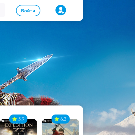
Войти
5.9
6.3
8.1