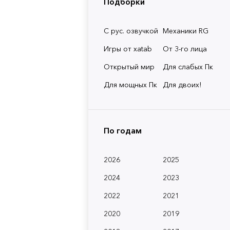
Подборки
С рус. озвучкой
Механики RG
Игры от xatab
От 3-го лица
Открытый мир
Для слабых Пк
Для мощных Пк
Для двоих!
По годам
2026
2025
2024
2023
2022
2021
2020
2019