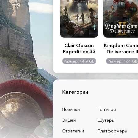
.R. 2:
Assassin's Creed
Clair Obscur:
Kingdom Com
of
Shadows
Expedition 33
Deliverance II
l -
0 GB
Размер: 117 GB
Размер: 44.9 GB
Размер: 164 GB
dition
Категории
Новинки
Топ игры
Экшен
Шутеры
Стратегии
Платформеры