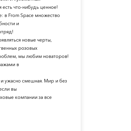
м есть что-нибудь ценное!
е: в From Space множество
бности и
отряд!
являться новые черты,
твенных розовых
проблем, мы любим новаторов!
нажами в
о и ужасно смешная. Мир и без
 если вы
аховые компании за все