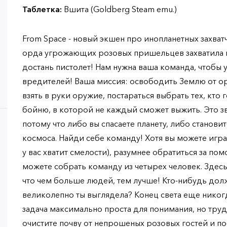
Таблетка:
Вшита (Goldberg Steam emu.)
From Space - новый экшен про инопланетных захват
орда угрожающих розовых пришельцев захватила на
достань пистолет! Нам нужна ваша команда, чтобы
вредителей! Ваша миссия: освободить Землю от о
взять в руки оружие, постараться выбрать тех, кто 
бойню, в которой не каждый сможет выжить. Это зву
потому что либо вы спасаете планету, либо станов
космоса. Найди себе команду! Хотя вы можете игра
у вас хватит смелости), разумнее обратиться за п
можете собрать команду из четырех человек. Здесь
что чем больше людей, тем лучше! Кто-нибудь дол
великолепно ты выглядела? Конец света еще никог
задача максимально проста для понимания, но труд
очистите почву от непрошеных розовых гостей и по