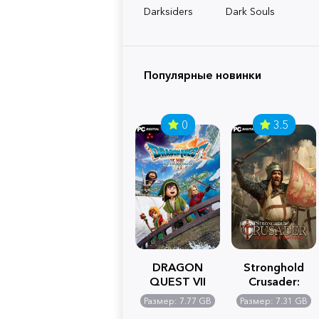
Darksiders
Dark Souls
Популярные новинки
0
3.5
DRAGON
Stronghold
QUEST VII
Crusader:
Reimagined
Definitive
Размер: 7.77 GB
Размер: 7.31 GB
Edition