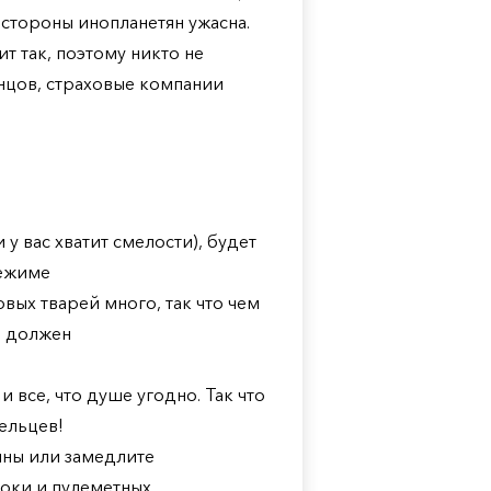
о стороны инопланетян ужасна.
т так, поэтому никто не
онцов, страховые компании
 у вас хватит смелости), будет
режиме
вых тварей много, так что чем
е должен
 все, что душе угодно. Так что
ельцев!
ины или замедлите
оки и пулеметных