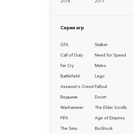
2018
2017
Серии игр
GTA
Stalker
Call of Duty
Need for Speed
Far Cry
Metro
Battlefield
Lego
Assassin's Creed
Fallout
Ведьмак
Doom
Warhammer
The Elder Scrolls
FIFA
Age of Empires
The Sims
BioShock