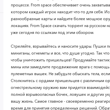
процессе. From space обеспечивает очень захваты
котором каждый игрок находит что-то для себя. И
разнообразные карты и найдите более мощное ору
локациях. From Space скачать торрент на русском 
уже сегодня по ссылкам под этим обзором.
Стреляйте, взрывайтесь и наносите удары. Пушки п
миниганы, огнеметы и все, что душе угодно. Так чт
чтобы уничтожить пришельцев! Продумайте тактику
мины или замедлите продвижение врага с помощь
пулеметных вышек. Не забудьте обыскать тела, если
Столкнитесь с ордами пришельцев с различным ор
огнестрельному оружию вам придется взаимодейс
полной взрывоопасных бочек, ловушек и других ук
вашу жизнь. Самое главное - своевременно реагиро
время для принятия определенных решений. Обрат