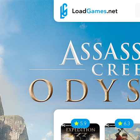
7
5.9
6.3