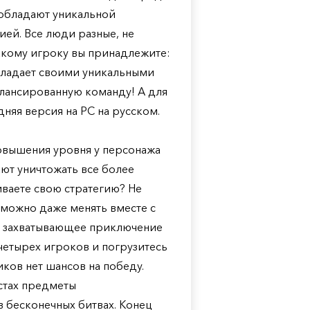
 обладают уникальной
ей. Все люди разные, не
какому игроку вы принадлежите:
бладает своими уникальными
лансированную команду! А для
дняя версия на PC на русском.
повышения уровня у персонажа
ют уничтожать все более
ваете свою стратегию? Не
 можно даже менять вместе с
в захватывающее приключение
четырех игроков и погрузитесь
иков нет шансов на победу.
стах предметы
 бесконечных битвах. Конец