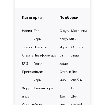
Категории
Подборки
Новинки
Топ
С рус.
Механики
игры
озвучкой
RG
Экшен
Шутеры
Игры
От 3-го
Стратегии
Платформеры
от
лица
RPG
Гонки
xatab
Приключения
Инди
Открытый
Для
игры
мир
слабых
Хоррор
Симуляторы
Пк
игры
Для
Для
Спортивные
Игры
мощных
двоих!