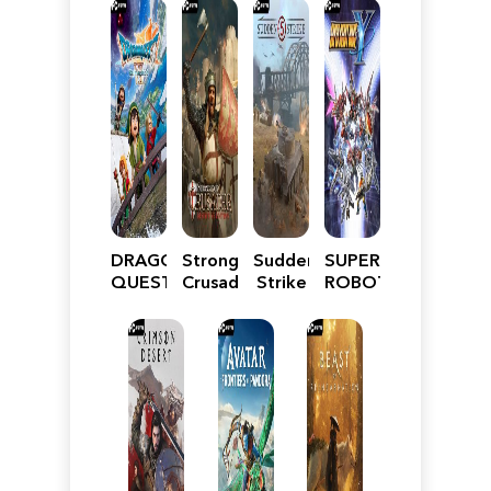
DRAGON
Stronghold
Sudden
SUPER
QUEST
Crusader:
Strike
ROBOT
VII
Definitive
5
WARS
Reimagined
Edition
Y