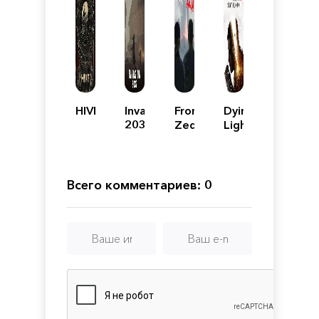
HIVE
Invasion
Frontline
Dying
2037
Zed
Light
2
Stay
Human:
Reloaded
Всего комментариев: 0
Edition