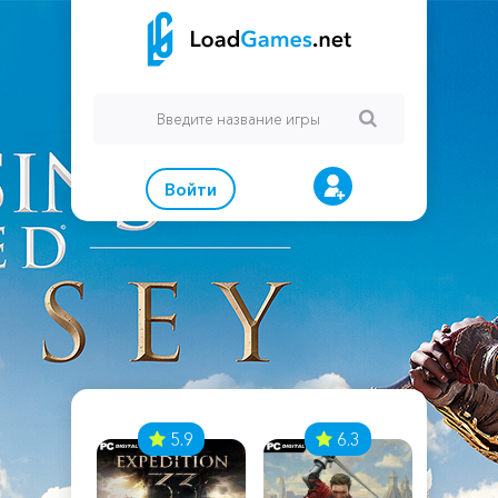
Войти
7
5.9
6.3