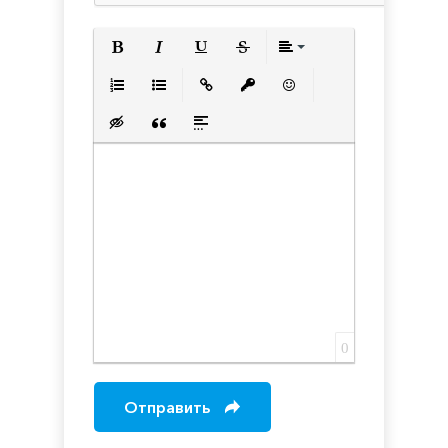
Полужирный
Курсив
Подчеркнутый
Зачеркнутый
Выравнивани
Нумерованный список
Маркированный список
Вставить ссылку
Вставить защищенную с
Вставить смайлик
Вставка скрытого текста
Вставка цитаты
Вставка спойлера
0
Отправить