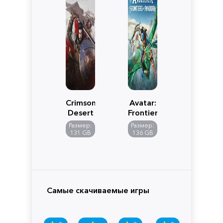
Crimson
Avatar:
Desert
Frontiers
of
Размер:
Размер:
Pandora
131 GB
136 GB
Самые скачиваемые игры