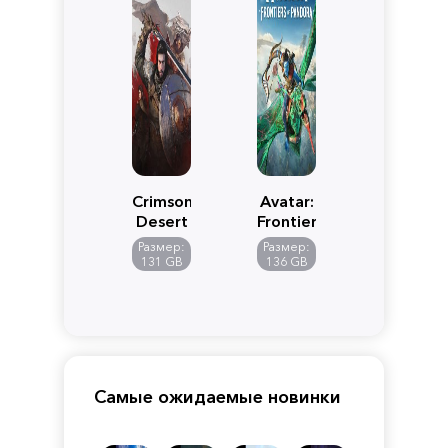
Crimson
Avatar:
Desert
Frontiers
of
Размер:
Размер:
Pandora
131 GB
136 GB
Самые ожидаемые новинки