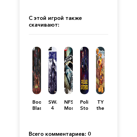
С этой игрой также
скачивают:
Boom
SWAT
NFS
Police
TY
Blaster
4
Most
Stories
the
Wanted
Tasmanian
2005
Tiger
Механики
Всего комментариев: 0