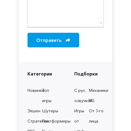
0
Отправить
Категории
Подборки
Новинки
Топ
С рус.
Механики
игры
озвучкой
RG
Экшен
Шутеры
Игры
От 3-го
Стратегии
Платформеры
от
лица