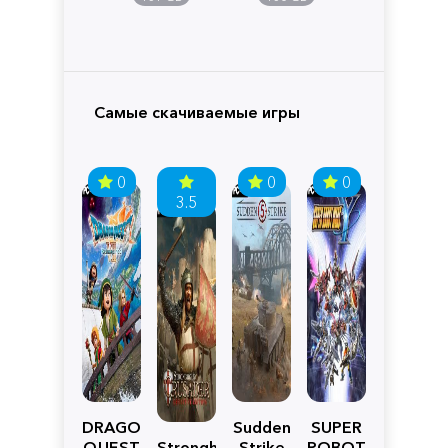
Самые скачиваемые игры
0
0
0
3.5
DRAGON
Sudden
SUPER
QUEST
Stronghold
Strike
ROBOT