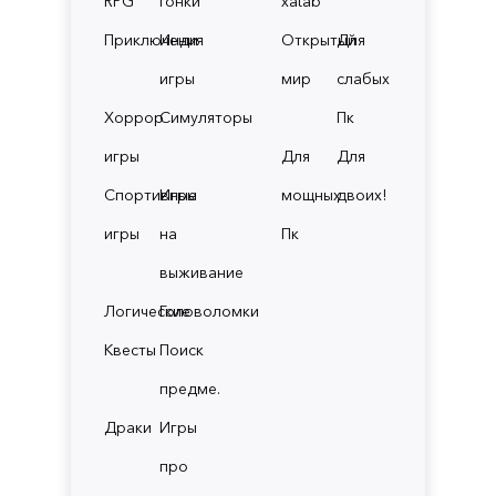
RPG
Гонки
xatab
Приключения
Инди
Открытый
Для
игры
мир
слабых
Хоррор
Симуляторы
Пк
игры
Для
Для
Спортивные
Игры
мощных
двоих!
игры
на
Пк
выживание
Логические
Головоломки
Квесты
Поиск
предме.
Драки
Игры
про