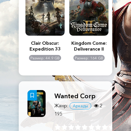
n's Creed
Clair Obscur:
Kingdom Come:
The La
dows
Expedition 33
Deliverance II
Pa
Rema
: 117 GB
Размер: 44.9 GB
Размер: 164 GB
Размер
Wanted Corp
Жанр:
2
Аркады
195