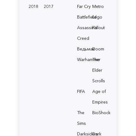
2018
2017
Far Cry
Metro
Battlefield
Lego
Assassin's
Fallout
Creed
Ведьмак
Doom
Warhammer
The
Elder
Scrolls
FIFA
Age of
Empires
The
BioShock
Sims
Darksiders
Dark