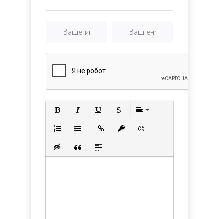
Полужирный
Курсив
Подчеркнутый
Зачеркнутый
Выравнивани
Нумерованный список
Маркированный список
Вставить ссылку
Вставить защищенную с
Вставить смайлик
Вставка скрытого текста
Вставка цитаты
Вставка спойлера