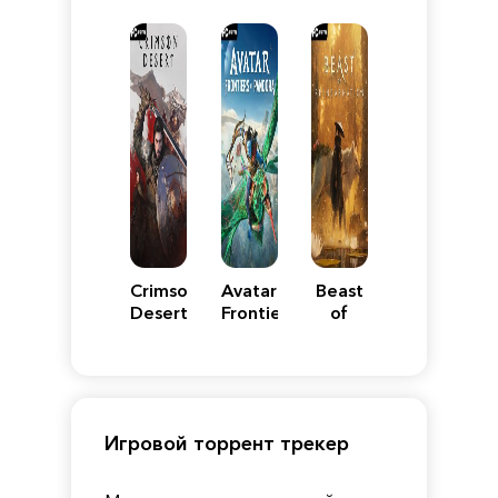
VII
Definitive
5
WARS
Reimagined
Edition
Y
Crimson
Avatar:
Beast
Desert
Frontiers
of
of
Reincarnation
Pandora
Игровой торрент трекер