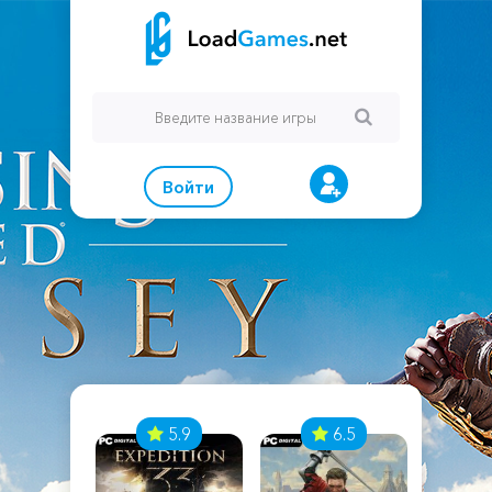
Войти
7
5.9
6.5