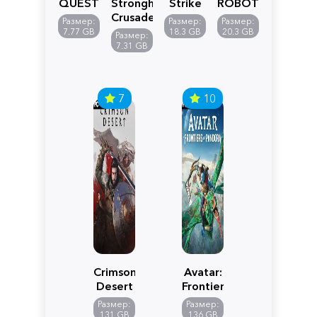
QUEST
Stronghold
Strike
ROBOT
VII
Crusader:
5
WARS
Размер:
Размер:
Размер:
Reimagined
Definitive
Y
7.77 GB
18.3 GB
20.3 GB
Размер:
Edition
7.31 GB
7
10
Crimson
Avatar:
Desert
Frontiers
of
Размер:
Размер:
Pandora
131 GB
136 GB