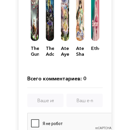
The
The
Atelier
Atelier
Etherborn
Gunk
Addams
Ayesha:
Shallie:
Family:
The
Alchemists
Mansion
Alchemist
of
Mayhem
of
the
Dusk
Dusk
Всего комментариев: 0
DX
Sea
DX