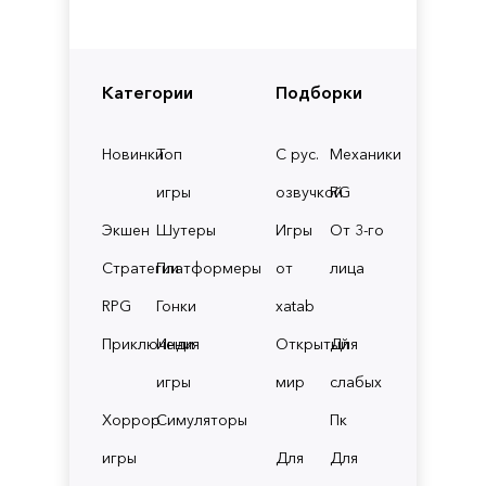
Категории
Подборки
Новинки
Топ
С рус.
Механики
игры
озвучкой
RG
Экшен
Шутеры
Игры
От 3-го
Стратегии
Платформеры
от
лица
RPG
Гонки
xatab
Приключения
Инди
Открытый
Для
игры
мир
слабых
Хоррор
Симуляторы
Пк
игры
Для
Для