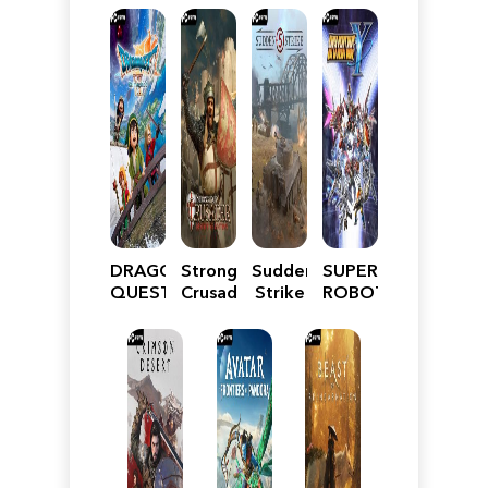
DRAGON
Stronghold
Sudden
SUPER
QUEST
Crusader:
Strike
ROBOT
VII
Definitive
5
WARS
Reimagined
Edition
Y