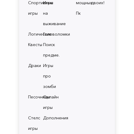
Спортивные
Игры
мощных
двоих!
игры
на
Пк
выживание
Логические
Головоломки
Квесты
Поиск
предме.
Драки
Игры
про
зомби
Песочницы
Онлайн
игры
Стелс
Дополнения
игры