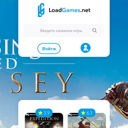
Войти
7
5.9
6.3