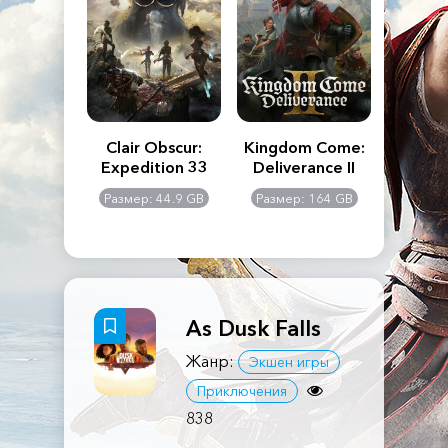
n's Creed
Clair Obscur:
Kingdom Come:
The La
dows
Expedition 33
Deliverance II
Pa
Rema
: 117 GB
Размер: 44.9 GB
Размер: 164 GB
Размер
As Dusk Falls
Жанр:
Экшен игры
Приключения
838