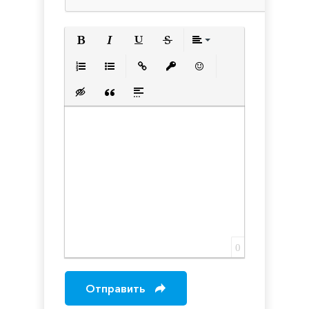
Полужирный
Курсив
Подчеркнутый
Зачеркнутый
Выравнивани
Нумерованный список
Маркированный список
Вставить ссылку
Вставить защищенную с
Вставить смайлик
Вставка скрытого текста
Вставка цитаты
Вставка спойлера
0
Отправить