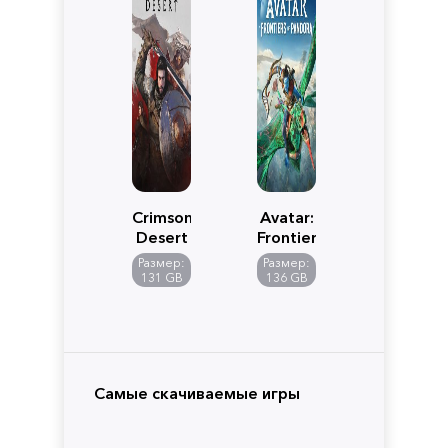
Crimson
Avatar:
Desert
Frontiers
of
Размер:
Размер:
Pandora
131 GB
136 GB
Самые скачиваемые игры