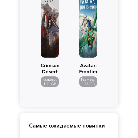
Crimson
Avatar:
Desert
Frontiers
of
Размер:
Размер:
Pandora
131 GB
136 GB
Самые ожидаемые новинки