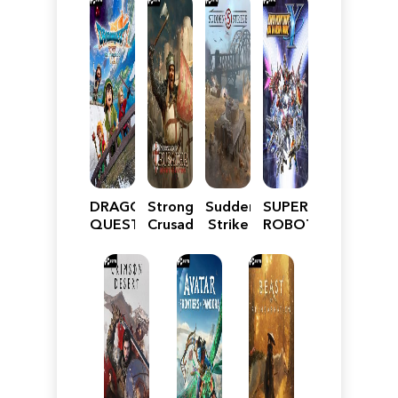
DRAGON
Stronghold
Sudden
SUPER
QUEST
Crusader:
Strike
ROBOT
VII
Definitive
5
WARS
Reimagined
Edition
Y