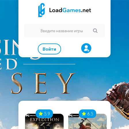
Войти
7
5.9
6.5