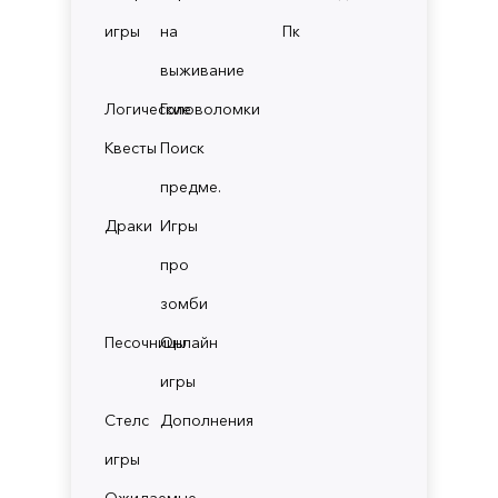
игры
на
Пк
выживание
Логические
Головоломки
Квесты
Поиск
предме.
Драки
Игры
про
зомби
Песочницы
Онлайн
игры
Стелс
Дополнения
игры
Ожидаемые