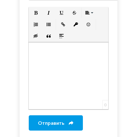
Полужирный
Курсив
Подчеркнутый
Зачеркнутый
Выравнивани
Нумерованный список
Маркированный список
Вставить ссылку
Вставить защищенную с
Вставить смайлик
Вставка скрытого текста
Вставка цитаты
Вставка спойлера
0
Отправить