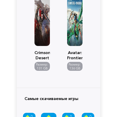
Crimson
Avatar:
Desert
Frontiers
of
Размер:
Размер:
Pandora
131 GB
136 GB
Самые скачиваемые игры
0
0
0