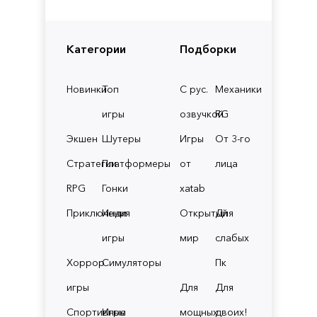
Категории
Подборки
Новинки
Топ
С рус.
Механики
игры
озвучкой
RG
Экшен
Шутеры
Игры
От 3-го
Стратегии
Платформеры
от
лица
RPG
Гонки
xatab
Приключения
Инди
Открытый
Для
игры
мир
слабых
Хоррор
Симуляторы
Пк
игры
Для
Для
Спортивные
Игры
мощных
двоих!