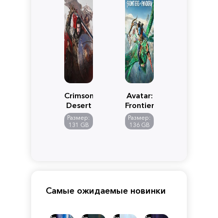
Crimson
Avatar:
Desert
Frontiers
of
Размер:
Размер:
Pandora
131 GB
136 GB
Самые ожидаемые новинки