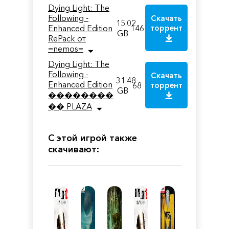
Dying Light: The
Following -
Скачать
15.02
Enhanced Edition
146
торрент
GB
RePack от
=nemos=
Dying Light: The
Following -
Скачать
31.48
Enhanced Edition
68
торрент
GB
��������
�� PLAZA
С этой игрой также
скачивают: