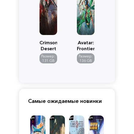
Crimson
Avatar:
Desert
Frontiers
of
Размер:
Размер:
Pandora
131 GB
136 GB
Самые ожидаемые новинки