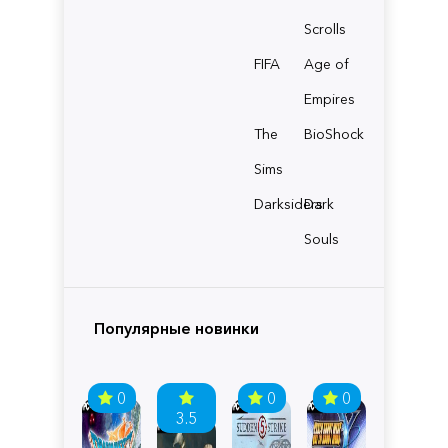
Scrolls
FIFA
Age of
Empires
The
BioShock
Sims
Darksiders
Dark
Souls
Популярные новинки
0
0
0
3.5