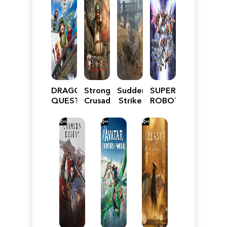
DRAGON
Stronghold
Sudden
SUPER
QUEST
Crusader:
Strike
ROBOT
VII
Definitive
5
WARS
Reimagined
Edition
Y