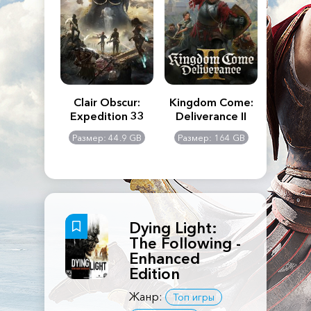
n's Creed
Clair Obscur:
Kingdom Come:
The La
dows
Expedition 33
Deliverance II
Pa
Rema
: 117 GB
Размер: 44.9 GB
Размер: 164 GB
Размер
Dying Light:
The Following -
Enhanced
Edition
Жанр:
Топ игры