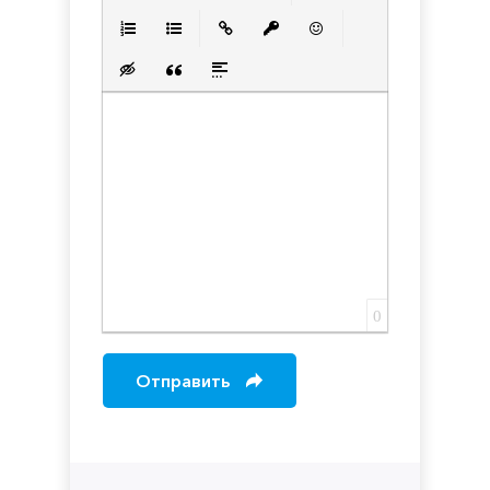
Полужирный
Курсив
Подчеркнутый
Зачеркнутый
Выравнивани
Нумерованный список
Маркированный список
Вставить ссылку
Вставить защищенную с
Вставить смайлик
Вставка скрытого текста
Вставка цитаты
Вставка спойлера
0
Отправить