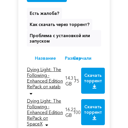
Есть жалоба?
Как скачать через торрент?
Проблема с установкой или
запуском
Название
Размер
Скачали
Dying Light: The
Following -
Скачать
14.31
Enhanced Edition
75
торрент
GB
RePack от xatab
Dying Light: The
Following -
Скачать
16.21
Enhanced Edition
100
торрент
GB
RePack от
SpaceX