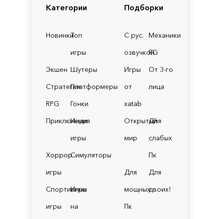
Категории
Подборки
Новинки
Топ
С рус.
Механики
игры
озвучкой
RG
Экшен
Шутеры
Игры
От 3-го
Стратегии
Платформеры
от
лица
RPG
Гонки
xatab
Приключения
Инди
Открытый
Для
игры
мир
слабых
Хоррор
Симуляторы
Пк
игры
Для
Для
Спортивные
Игры
мощных
двоих!
игры
на
Пк