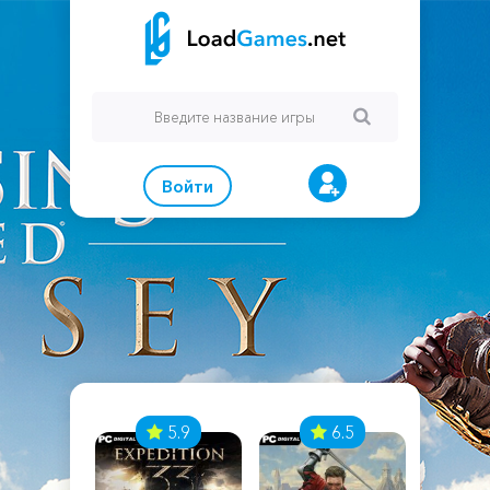
Войти
7
5.9
6.5