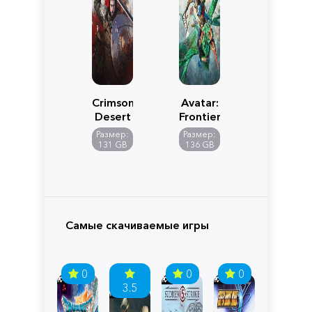
Crimson
Avatar:
Desert
Frontiers
of
Размер:
Размер:
Pandora
131 GB
136 GB
Самые скачиваемые игры
0
0
0
3.5