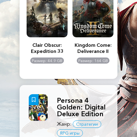
n's Creed
Clair Obscur:
Kingdom Come:
The La
dows
Expedition 33
Deliverance II
Pa
Rema
: 117 GB
Размер: 44.9 GB
Размер: 164 GB
Размер
Persona 4
Golden: Digital
Deluxe Edition
Жанр:
Стратегии
RPG игры