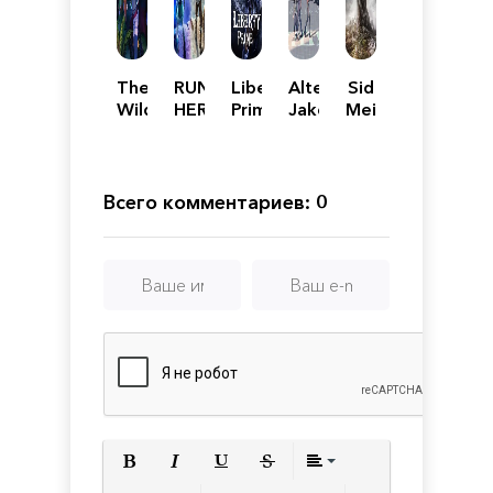
The
RUNNER
Liberty
Alternate
Sid
Wild
HEROES:
Prime
Jake
Meier's
Age
The
Hunter:
Civilization
curse
DAEDALUS
VI -
of
The
Platinum
night
Awakening
Edition
Всего комментариев: 0
and
of
day
Golden
Jazz
Полужирный
Курсив
Подчеркнутый
Зачеркнутый
Выравнивани