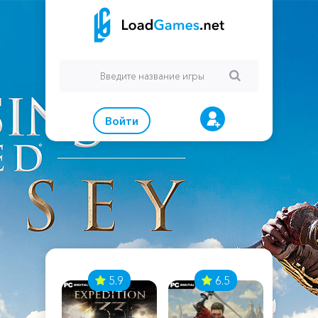
Войти
7
5.9
6.5