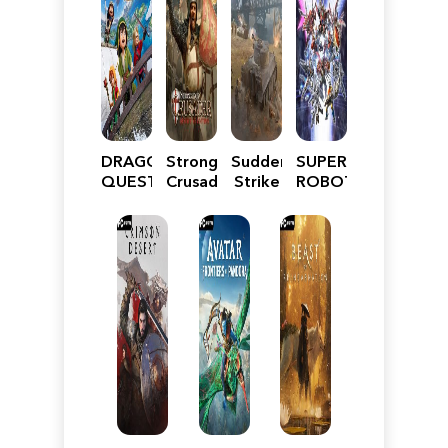
DRAGON
Stronghold
Sudden
SUPER
QUEST
Crusader:
Strike
ROBOT
VII
Definitive
5
WARS
Reimagined
Edition
Y