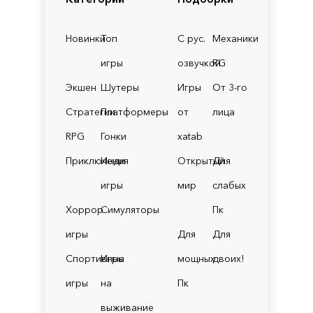
Новинки
Топ
С рус.
Механики
игры
озвучкой
RG
Экшен
Шутеры
Игры
От 3-го
Стратегии
Платформеры
от
лица
RPG
Гонки
xatab
Приключения
Инди
Открытый
Для
игры
мир
слабых
Хоррор
Симуляторы
Пк
игры
Для
Для
Спортивные
Игры
мощных
двоих!
игры
на
Пк
выживание