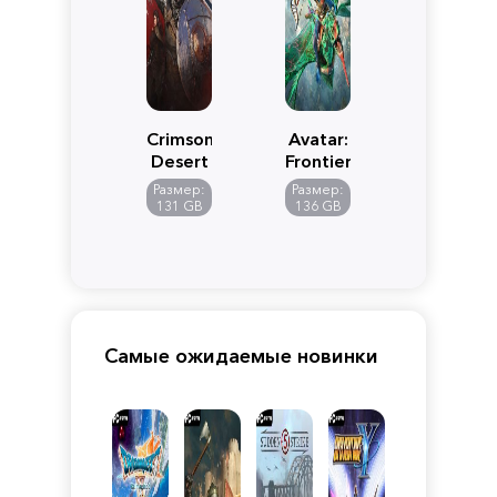
Crimson
Avatar:
Desert
Frontiers
of
Размер:
Размер:
Pandora
131 GB
136 GB
Самые ожидаемые новинки