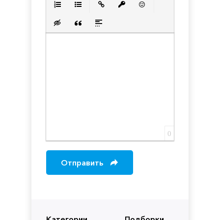
Нумерованный список
Маркированный список
Вставить ссылку
Вставить защищенную с
Вставить смайлик
Вставка скрытого текста
Вставка цитаты
Вставка спойлера
0
Отправить
Категории
Подборки