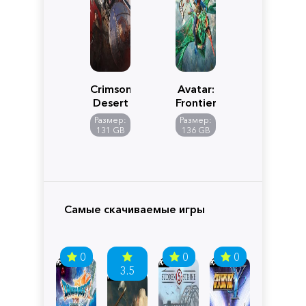
Crimson
Avatar:
Desert
Frontiers
of
Размер:
Размер:
Pandora
131 GB
136 GB
Самые скачиваемые игры
0
0
0
3.5