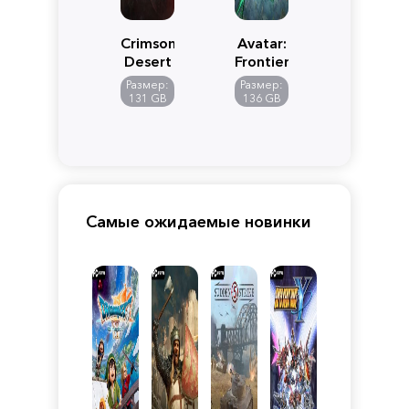
Crimson
Avatar:
Desert
Frontiers
of
Размер:
Размер:
Pandora
131 GB
136 GB
Самые ожидаемые новинки