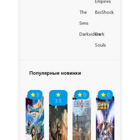
Empires
The
BioShock
Sims
Darksiders
Dark
Souls
Популярные новинки
0
0
0
3.5