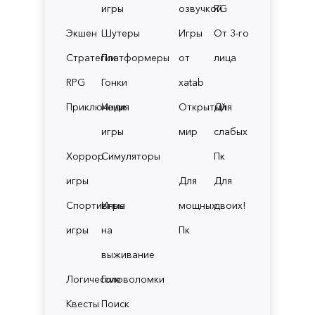
игры
озвучкой
RG
Экшен
Шутеры
Игры
От 3-го
Стратегии
Платформеры
от
лица
RPG
Гонки
xatab
Приключения
Инди
Открытый
Для
игры
мир
слабых
Хоррор
Симуляторы
Пк
игры
Для
Для
Спортивные
Игры
мощных
двоих!
игры
на
Пк
выживание
Логические
Головоломки
Квесты
Поиск