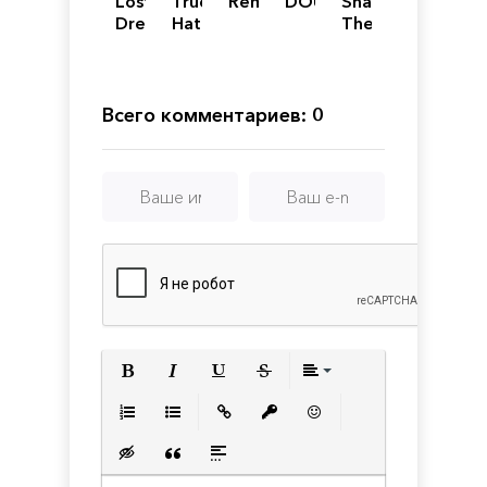
Lost
True
Remedy
DOUDY
Shapik:
Dream
Hate
The
Moon
Quest
Всего комментариев: 0
Полужирный
Курсив
Подчеркнутый
Зачеркнутый
Выравнивани
Нумерованный список
Маркированный список
Вставить ссылку
Вставить защищенную с
Вставить смайлик
Вставка скрытого текста
Вставка цитаты
Вставка спойлера