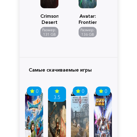
Crimson
Avatar:
Desert
Frontiers
of
Размер:
Размер:
Pandora
131 GB
136 GB
Самые скачиваемые игры
0
0
0
3.5