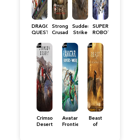
DRAGON
Stronghold
Sudden
SUPER
QUEST
Crusader:
Strike
ROBOT
VII
Definitive
5
WARS
Reimagined
Edition
Y
Crimson
Avatar:
Beast
Desert
Frontiers
of
of
Reincarnation
Pandora