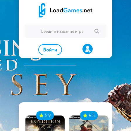
Войти
7
5.9
6.5