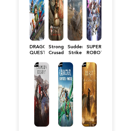
DRAGON
Stronghold
Sudden
SUPER
QUEST
Crusader:
Strike
ROBOT
VII
Definitive
5
WARS
Reimagined
Edition
Y