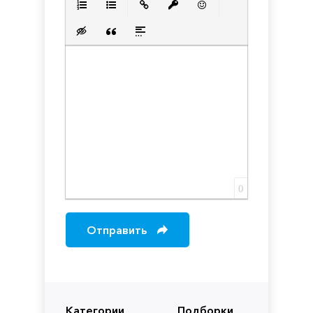
Нумерованный список
Маркированный список
Вставить ссылку
Вставить защищенную с
Вставить смайлик
Вставка скрытого текста
Вставка цитаты
Вставка спойлера
0
Отправить
Категории
Подборки