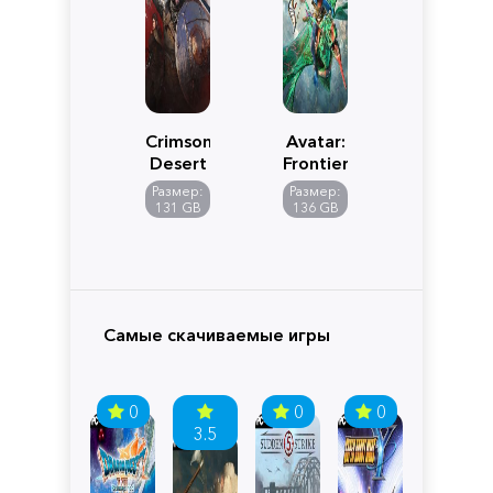
Crimson
Avatar:
Desert
Frontiers
of
Размер:
Размер:
Pandora
131 GB
136 GB
Самые скачиваемые игры
0
0
0
3.5