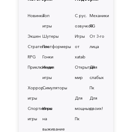
Новинки
Топ
С рус.
Механики
игры
озвучкой
RG
Экшен
Шутеры
Игры
От 3-го
Стратегии
Платформеры
от
лица
RPG
Гонки
xatab
Приключения
Инди
Открытый
Для
игры
мир
слабых
Хоррор
Симуляторы
Пк
игры
Для
Для
Спортивные
Игры
мощных
двоих!
игры
на
Пк
выживание