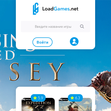
Войти
7
5.9
6.3