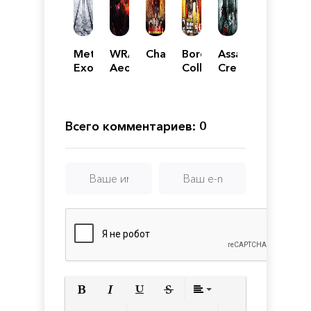
Metro
WRATH:
Chasm
Borderlands
Assassin's
Exodus
Aeon
Collection
Creed
Enhanced
of
Enhanced
3:
Edition
Ruin
Remastered
Remastered
Механики
Всего комментариев: 0
Полужирный
Курсив
Подчеркнутый
Зачеркнутый
Выравнивани