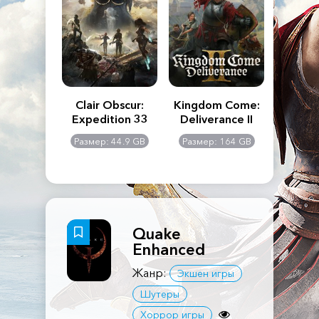
n's Creed
Clair Obscur:
Kingdom Come:
The La
dows
Expedition 33
Deliverance II
Pa
Rema
: 117 GB
Размер: 44.9 GB
Размер: 164 GB
Размер
Quake
Enhanced
Жанр:
Экшен игры
Шутеры
Хоррор игры