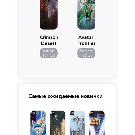
Crimson
Avatar:
Desert
Frontiers
of
Размер:
Размер:
Pandora
131 GB
136 GB
Самые ожидаемые новинки