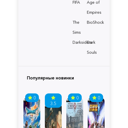
FIFA
Age of
Empires
The
BioShock
Sims
Darksiders
Dark
Souls
Популярные новинки
0
0
0
3.5