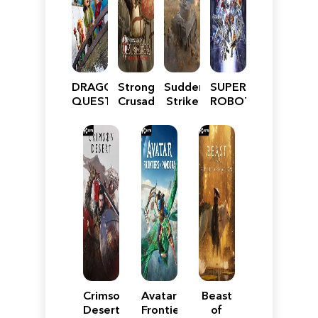
DRAGON
Stronghold
Sudden
SUPER
QUEST
Crusader:
Strike
ROBOT
VII
Definitive
5
WARS
Reimagined
Edition
Y
Crimson
Avatar:
Beast
Desert
Frontiers
of