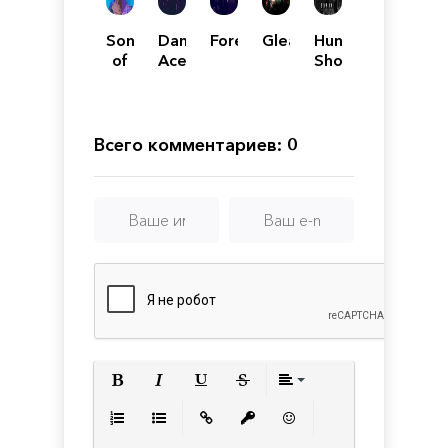
Song
Dandy
Foregone
Gleamlight
Hunt:
of
Ace
Showdown
Farca
Всего комментариев: 0
Полужирный
Курсив
Подчеркнутый
Зачеркнутый
Выравнивани
Нумерованный список
Маркированный список
Вставить ссылку
Вставить защищенную с
Вставить смайлик