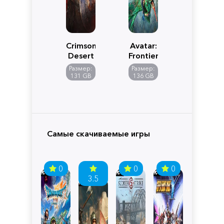
Crimson
Avatar:
Desert
Frontiers
of
Размер:
Размер:
Pandora
131 GB
136 GB
Самые скачиваемые игры
0
0
0
3.5