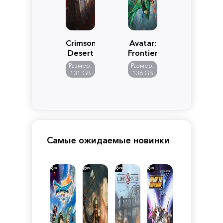
Crimson
Avatar:
Desert
Frontiers
of
Размер:
Размер:
Pandora
131 GB
136 GB
Самые ожидаемые новинки