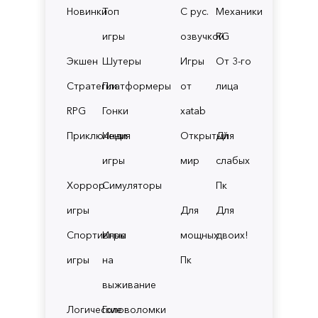
Новинки
Топ
С рус.
Механики
игры
озвучкой
RG
Экшен
Шутеры
Игры
От 3-го
Стратегии
Платформеры
от
лица
RPG
Гонки
xatab
Приключения
Инди
Открытый
Для
игры
мир
слабых
Хоррор
Симуляторы
Пк
игры
Для
Для
Спортивные
Игры
мощных
двоих!
игры
на
Пк
выживание
Логические
Головоломки