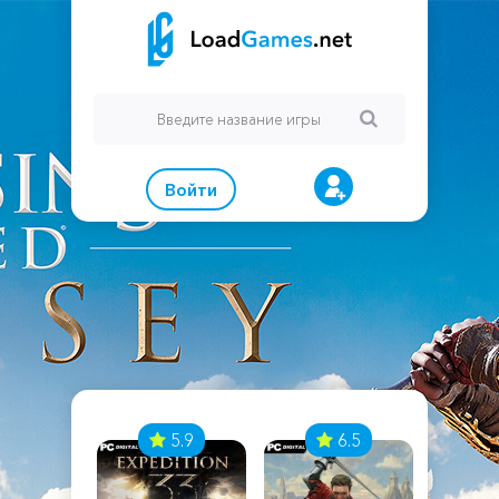
Войти
7
5.9
6.5