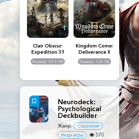
n's Creed
Clair Obscur:
Kingdom Come:
The La
dows
Expedition 33
Deliverance II
Pa
Rema
: 117 GB
Размер: 44.9 GB
Размер: 164 GB
Размер
Neurodeck:
Psychological
Deckbuilder
Жанр:
Стратегии
570
Инди игры