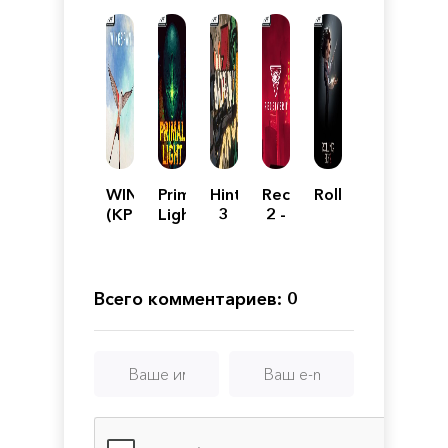
WINGSPAN
Primal
Hinterhalt
Receiver
RollingSky2
(КРЫЛЬЯ)
Light
3
2 -
The
Compound
Всего комментариев: 0