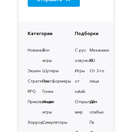
Категории
Подборки
Новинки
Топ
С рус.
Механики
игры
озвучкой
RG
Экшен
Шутеры
Игры
От 3-го
Стратегии
Платформеры
от
лица
RPG
Гонки
xatab
Приключения
Инди
Открытый
Для
игры
мир
слабых
Хоррор
Симуляторы
Пк