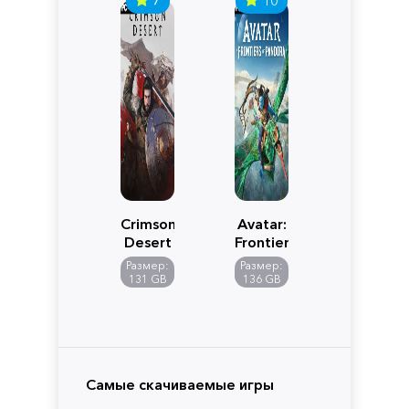
Crimson
Avatar:
Desert
Frontiers
of
Размер:
Размер:
Pandora
131 GB
136 GB
Самые скачиваемые игры