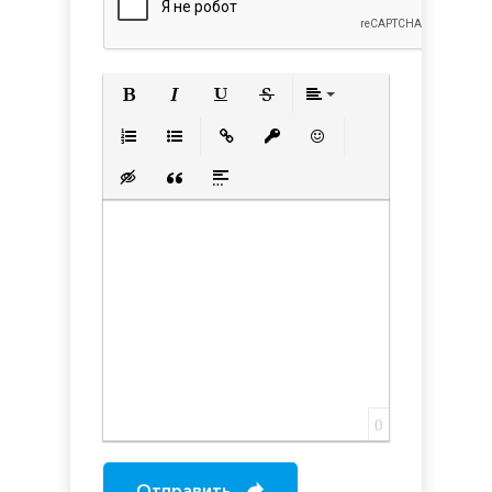
Полужирный
Курсив
Подчеркнутый
Зачеркнутый
Выравнивани
Нумерованный список
Маркированный список
Вставить ссылку
Вставить защищенную с
Вставить смайлик
Вставка скрытого текста
Вставка цитаты
Вставка спойлера
0
Отправить