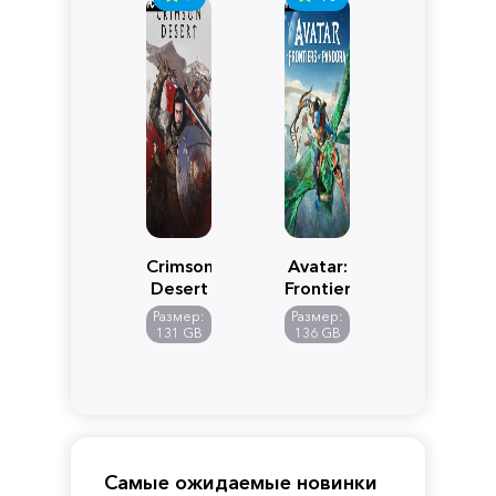
Crimson
Avatar:
Desert
Frontiers
of
Размер:
Размер:
Pandora
131 GB
136 GB
Самые ожидаемые новинки