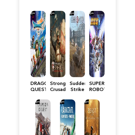
DRAGON
Stronghold
Sudden
SUPER
QUEST
Crusader:
Strike
ROBOT
VII
Definitive
5
WARS
Reimagined
Edition
Y