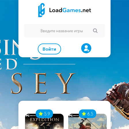
Войти
7
5.9
6.5