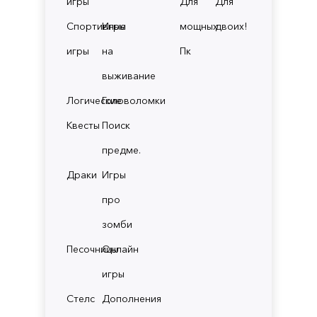
игры
Для
Для
Спортивные
Игры
мощных
двоих!
игры
на
Пк
выживание
Логические
Головоломки
Квесты
Поиск
предме.
Драки
Игры
про
зомби
Песочницы
Онлайн
игры
Стелс
Дополнения