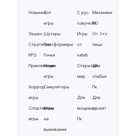
Новинки
Топ
С рус.
Механики
игры
озвучкой
RG
Экшен
Шутеры
Игры
От 3-го
Стратегии
Платформеры
от
лица
RPG
Гонки
xatab
Приключения
Инди
Открытый
Для
игры
мир
слабых
Хоррор
Симуляторы
Пк
игры
Для
Для
Спортивные
Игры
мощных
двоих!
игры
на
Пк
выживание