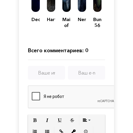
Deceased
Harthorn
Maid
Nerved
Bunker
of
56
Sker
Всего комментариев: 0
Полужирный
Курсив
Подчеркнутый
Зачеркнутый
Выравнивани