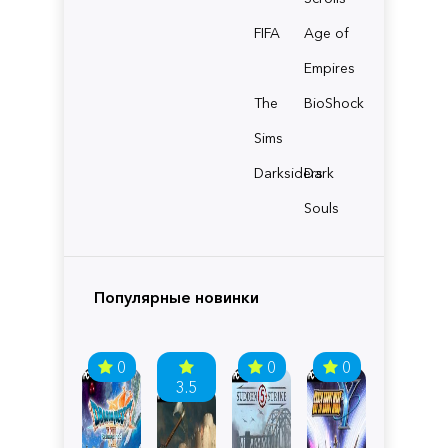
FIFA
Age of
Empires
The
BioShock
Sims
Darksiders
Dark
Souls
Популярные новинки
0
0
0
3.5