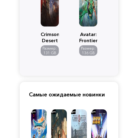
Crimson
Avatar:
Desert
Frontiers
of
Размер:
Размер:
Pandora
131 GB
136 GB
Самые ожидаемые новинки