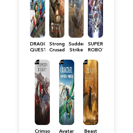
DRAGON
Stronghold
Sudden
SUPER
QUEST
Crusader:
Strike
ROBOT
VII
Definitive
5
WARS
Reimagined
Edition
Y
Crimson
Avatar:
Beast