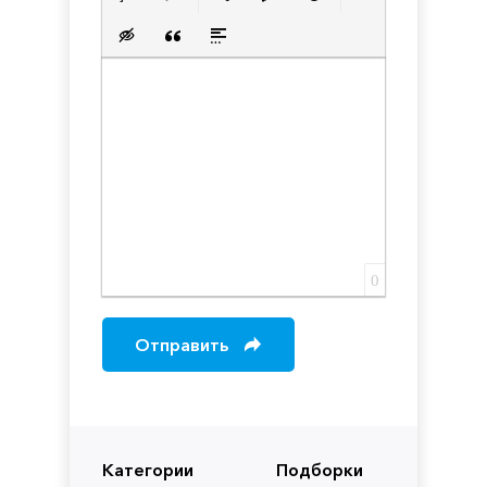
Нумерованный список
Маркированный список
Вставить ссылку
Вставить защищенную с
Вставить смайлик
Вставка скрытого текста
Вставка цитаты
Вставка спойлера
0
Отправить
Категории
Подборки