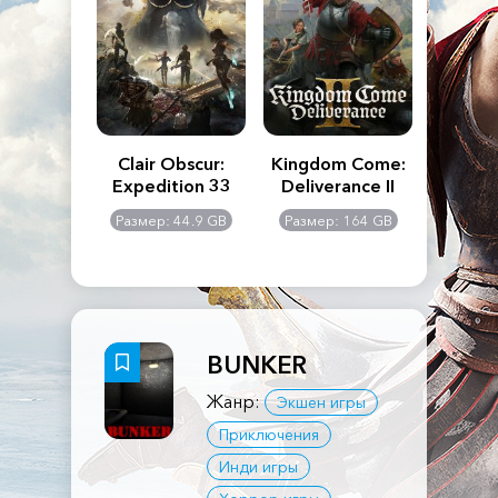
n's Creed
Clair Obscur:
Kingdom Come:
The La
dows
Expedition 33
Deliverance II
Pa
Rema
: 117 GB
Размер: 44.9 GB
Размер: 164 GB
Размер
BUNKER
Жанр:
Экшен игры
Приключения
Инди игры