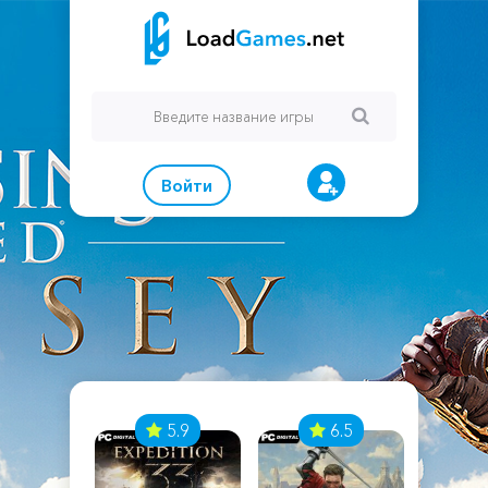
Войти
7
5.9
6.5