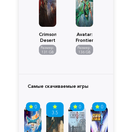
Crimson
Avatar:
Desert
Frontiers
of
Размер:
Размер:
Pandora
131 GB
136 GB
Самые скачиваемые игры
0
0
0
3.5