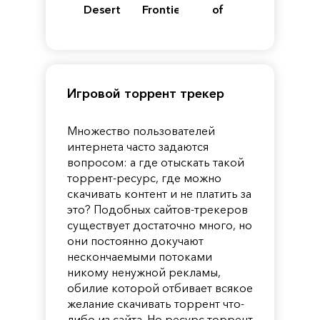
Desert
Frontiers
of
of
Reincarnation
Pandora
Игровой торрент трекер
Множество пользователей
интернета часто задаются
вопросом: а где отыскать такой
торрент-ресурс, где можно
скачивать контент и не платить за
это? Подобных сайтов-трекеров
существует достаточно много, но
они постоянно докучают
нескончаемыми потоками
никому ненужной рекламы,
обилие которой отбивает всякое
желание скачивать торрент что-
либо из сайта. Но ресурс торрент