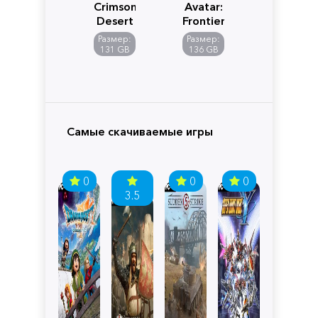
Crimson
Avatar:
Desert
Frontiers
of
Размер:
Размер:
Pandora
131 GB
136 GB
Самые скачиваемые игры
0
0
0
3.5