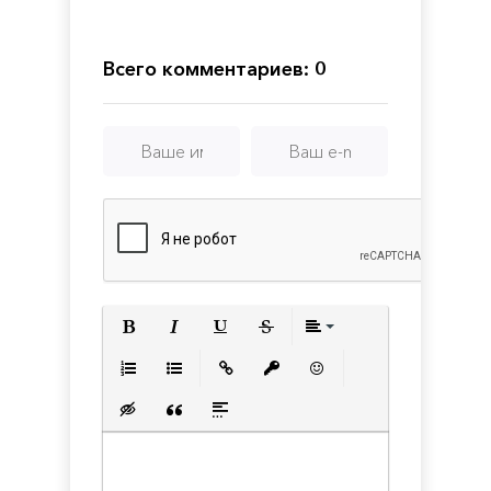
7
-
Завершение
1
Дилогия
Всего комментариев: 0
Полужирный
Курсив
Подчеркнутый
Зачеркнутый
Выравнивани
Нумерованный список
Маркированный список
Вставить ссылку
Вставить защищенную с
Вставить смайлик
Вставка скрытого текста
Вставка цитаты
Вставка спойлера