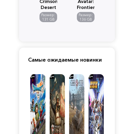
Crimson
Avatar:
Desert
Frontiers
of
Размер:
Размер:
Pandora
131 GB
136 GB
Самые ожидаемые новинки