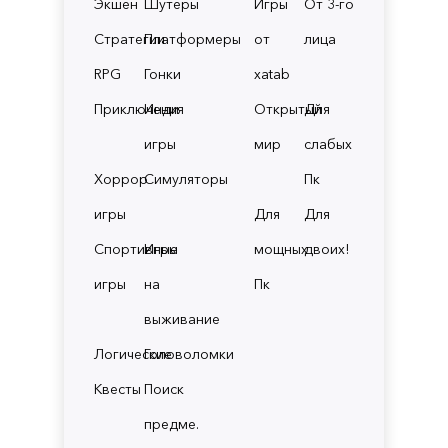
Экшен
Шутеры
Игры
От 3-го
Стратегии
Платформеры
от
лица
RPG
Гонки
xatab
Приключения
Инди
Открытый
Для
игры
мир
слабых
Хоррор
Симуляторы
Пк
игры
Для
Для
Спортивные
Игры
мощных
двоих!
игры
на
Пк
выживание
Логические
Головоломки
Квесты
Поиск
предме.