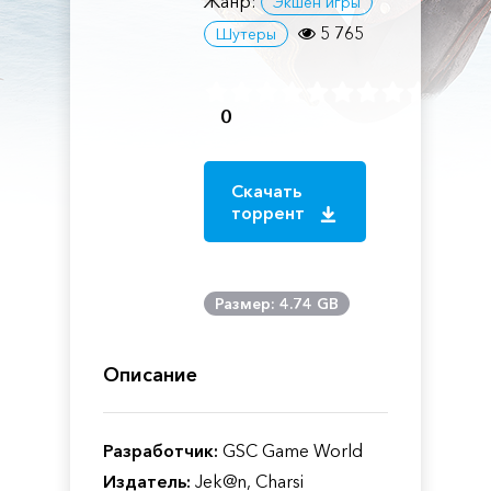
Жанр:
Экшен игры
5 765
Шутеры
0
Скачать
торрент
Размер: 4.74 GB
Описание
Разработчик:
GSC Game World
Издатель:
Jek@n, Charsi