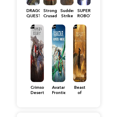
DRAGON
Stronghold
Sudden
SUPER
QUEST
Crusader:
Strike
ROBOT
VII
Definitive
5
WARS
Reimagined
Edition
Y
Crimson
Avatar:
Beast
Desert
Frontiers
of
of
Reincarnation
Pandora