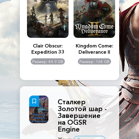
n's Creed
Clair Obscur:
Kingdom Come:
The La
dows
Expedition 33
Deliverance II
Pa
Rema
: 117 GB
Размер: 44.9 GB
Размер: 164 GB
Размер
Сталкер
Золотой шар -
Завершение
на OGSR
Engine