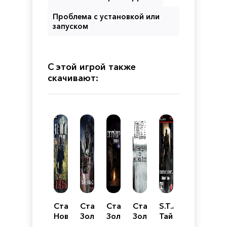
Проблема с установкой или
запуском
С этой игрой также
скачивают:
Сталкер
Сталкер
Сталкер
Сталкер
S.T.A.L.K.E.R.
Новый
Золотой
Золотой
Золотой
Тайные
Арсенал
Обоз
Шар
Шар
Тропы