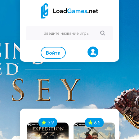
Войти
7
5.9
6.5