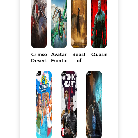
Crimson
Avatar:
Beast
Quasimorph
Desert
Frontiers
of
of
Reincarnation
Pandora