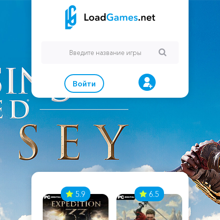
Войти
7
5.9
6.5