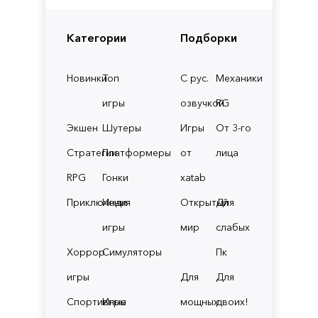
Категории
Подборки
Новинки
Топ
С рус.
Механики
игры
озвучкой
RG
Экшен
Шутеры
Игры
От 3-го
Стратегии
Платформеры
от
лица
RPG
Гонки
xatab
Приключения
Инди
Открытый
Для
игры
мир
слабых
Хоррор
Симуляторы
Пк
игры
Для
Для
Спортивные
Игры
мощных
двоих!