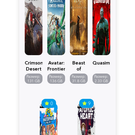
Crimson
Avatar:
Beast
Quasimorph
Desert
Frontiers
of
of
Reincarnation
Размер:
Размер:
Размер:
Размер:
Pandora
131 GB
136 GB
31.8 GB
2.33 GB
0
9