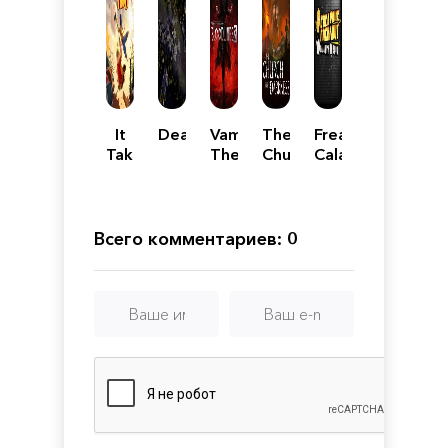
It
Deadsiege
Vampire:
The
Freakout:
Takes
The
Church
Calamity
Two
Masquerade
in
TV
-
the
Show
Bloodlines
Darkness
2
Всего комментариев: 0