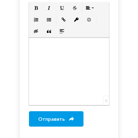
Полужирный
Курсив
Подчеркнутый
Зачеркнутый
Выравнивани
Нумерованный список
Маркированный список
Вставить ссылку
Вставить защищенную с
Вставить смайлик
Вставка скрытого текста
Вставка цитаты
Вставка спойлера
0
Отправить