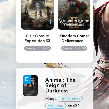
n's Creed
Clair Obscur:
Kingdom Come:
The La
dows
Expedition 33
Deliverance II
Pa
Rema
: 117 GB
Размер: 44.9 GB
Размер: 164 GB
Размер
Anima : The
Reign of
Darkness
Жанр:
Экшен игры
631
RPG игры