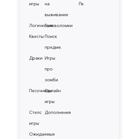
игры
на
Пк
выживание
Логические
Головоломки
Квесты
Поиск
предме.
Драки
Игры
про
зомби
Песочницы
Онлайн
игры
Стелс
Дополнения
игры
Ожидаемые