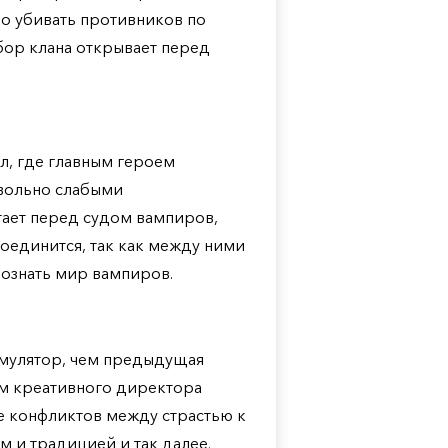
о убивать противников по
ор клана открывает перед
л, где главным героем
овольно слабыми
тает перед судом вампиров,
соединится, так как между ними
познать мир вампиров.
имулятор, чем предыдущая
ам креативного директора
е конфликтов между страстью к
м и традицией и так далее.