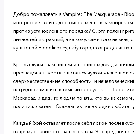
Добро пожаловать в Vampire: The Masquerade - Bloo
интереснее: занять достойное место в вампирском
против установленного порядка? Сиэтл полон притя
личностей и фракций, а на кону, сами того не зная,
культовой Bloodlines судьбу города определят ваш
Кровь служит вам пищей и топливом для дисципли
преследовать жертв и питаться чужой жизненной си
сверхъестественные способности, и нечеловечески
нетрудно заманить в темный переулок. Но берегите
Маскарад и дадите людям понять, кто вы на самом 
полиция, а затем... Скажем так: не вы одни любите г
Каждый бой оставляет после себя яркое послевкуси
напрямую зависят от вашего клана. Что предпочтет