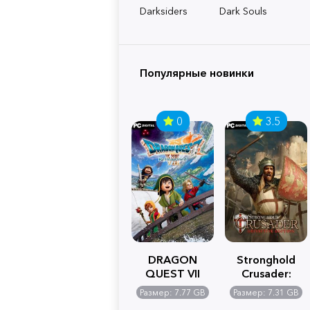
Darksiders
Dark Souls
Популярные новинки
0
3.5
DRAGON
Stronghold
QUEST VII
Crusader:
Reimagined
Definitive
Размер: 7.77 GB
Размер: 7.31 GB
Edition