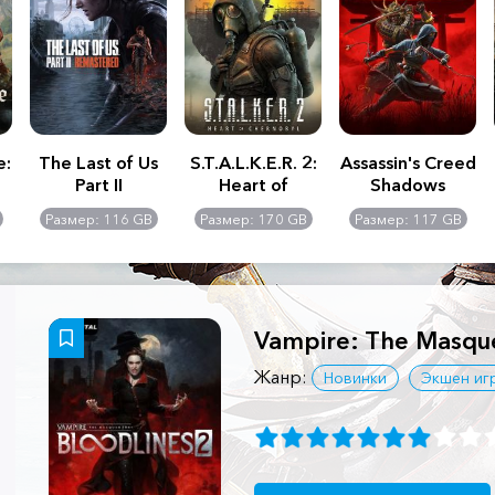
e:
The Last of Us
S.T.A.L.K.E.R. 2:
Assassin's Creed
Part II
Heart of
Shadows
Remastered
Chernobyl -
Размер: 116 GB
Размер: 170 GB
Размер: 117 GB
Ultimate Edition
Vampire: The Masque
Жанр:
Новинки
Экшен иг