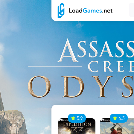
7
5.9
6.5