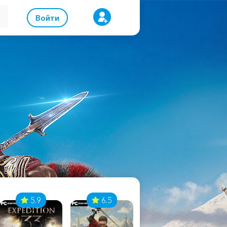
Войти
5.9
6.5
8.1