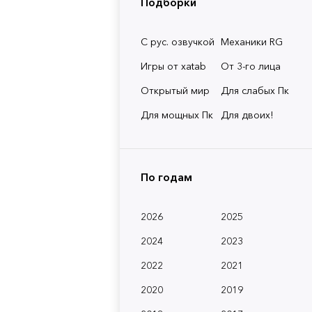
Подборки
С рус. озвучкой
Механики RG
Игры от xatab
От 3-го лица
Открытый мир
Для слабых Пк
Для мощных Пк
Для двоих!
По годам
2026
2025
2024
2023
2022
2021
2020
2019