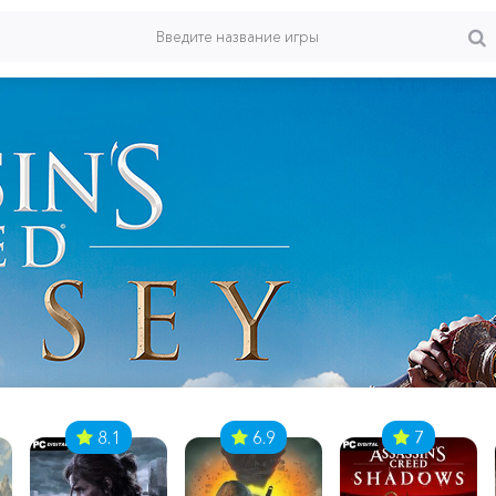
8.1
6.9
7