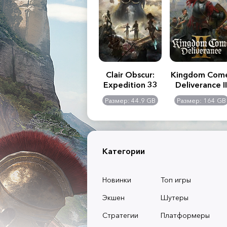
.R. 2:
Assassin's Creed
Clair Obscur:
Kingdom Com
of
Shadows
Expedition 33
Deliverance II
l -
0 GB
Размер: 117 GB
Размер: 44.9 GB
Размер: 164 GB
dition
Категории
Новинки
Топ игры
Экшен
Шутеры
Стратегии
Платформеры