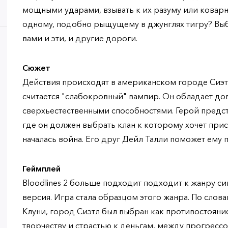
мощными ударами, взывать к их разуму или коварн
одному, подобно рыщущему в джунглях тигру? Выб
вами и эти, и другие дороги.
Сюжет
Действия происходят в американском городе Сиэт
считается "слабокровный" вампир. Он обладает д
сверхьестественными способностями. Герой предс
где он должен выбрать клан к которому хочет при
началась война. Его друг Дейл Талли поможет ему 
Геймплей
Bloodlines 2 больше подходит подходит к жанру с
версия. Игра стала образцом этого жанра. По слов
Клуни, город Сиэтл был выбран как противостояни
творчеству и страстью к деньгам, между прогрессо