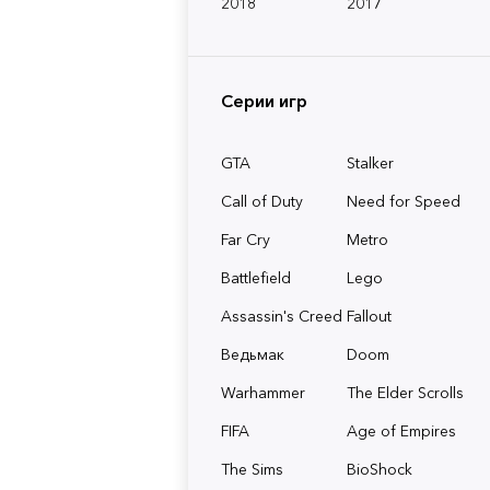
2018
2017
Серии игр
GTA
Stalker
Call of Duty
Need for Speed
Far Cry
Metro
Battlefield
Lego
Assassin's Creed
Fallout
Ведьмак
Doom
Warhammer
The Elder Scrolls
FIFA
Age of Empires
The Sims
BioShock