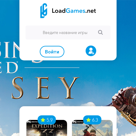
Войти
7
5.9
6.3