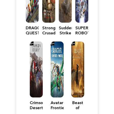
DRAGON
Stronghold
Sudden
SUPER
QUEST
Crusader:
Strike
ROBOT
VII
Definitive
5
WARS
Reimagined
Edition
Y
Crimson
Avatar:
Beast
Desert
Frontiers
of
of
Reincarnation