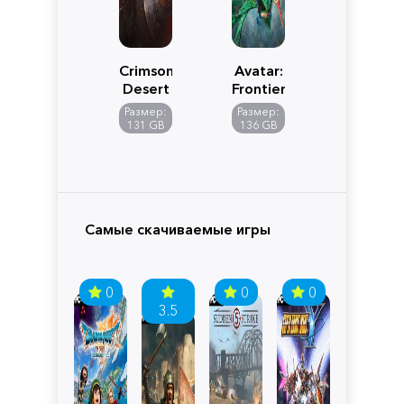
Crimson
Avatar:
Desert
Frontiers
of
Размер:
Размер:
Pandora
131 GB
136 GB
Самые скачиваемые игры
0
0
0
3.5