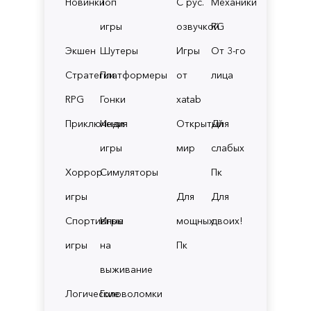
Новинки
Топ
С рус.
Механики
игры
озвучкой
RG
Экшен
Шутеры
Игры
От 3-го
Стратегии
Платформеры
от
лица
RPG
Гонки
xatab
Приключения
Инди
Открытый
Для
игры
мир
слабых
Хоррор
Симуляторы
Пк
игры
Для
Для
Спортивные
Игры
мощных
двоих!
игры
на
Пк
выживание
Логические
Головоломки