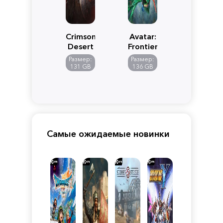
Crimson
Avatar:
Desert
Frontiers
of
Размер:
Размер:
Pandora
131 GB
136 GB
Самые ожидаемые новинки