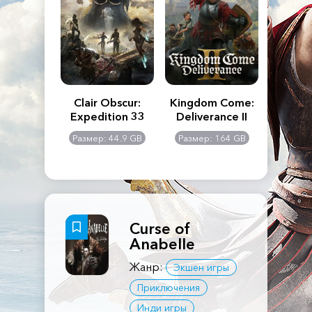
n's Creed
Clair Obscur:
Kingdom Come:
The La
dows
Expedition 33
Deliverance II
Pa
Rema
: 117 GB
Размер: 44.9 GB
Размер: 164 GB
Размер
Curse of
Anabelle
Жанр:
Экшен игры
Приключения
Инди игры