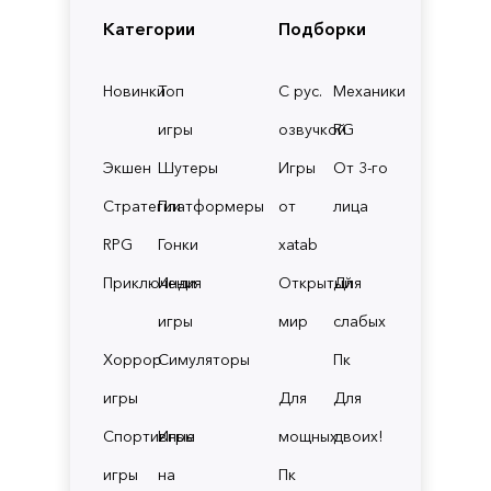
Категории
Подборки
Новинки
Топ
С рус.
Механики
игры
озвучкой
RG
Экшен
Шутеры
Игры
От 3-го
Стратегии
Платформеры
от
лица
RPG
Гонки
xatab
Приключения
Инди
Открытый
Для
игры
мир
слабых
Хоррор
Симуляторы
Пк
игры
Для
Для
Спортивные
Игры
мощных
двоих!
игры
на
Пк