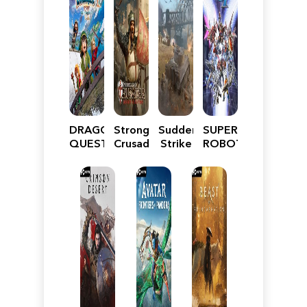
DRAGON
Stronghold
Sudden
SUPER
QUEST
Crusader:
Strike
ROBOT
VII
Definitive
5
WARS
Reimagined
Edition
Y