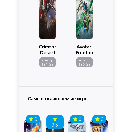
Crimson
Avatar:
Desert
Frontiers
of
Размер:
Размер:
Pandora
131 GB
136 GB
Самые скачиваемые игры
0
0
0
3.5