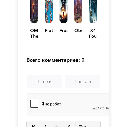
OMEGA:
Flotsam
Frostpunk
Obduction
X4
The
Foundations
Beginning
-
-
Collector's
Episode
Edition
1
Всего комментариев: 0