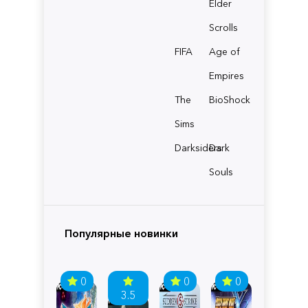
Elder
Scrolls
FIFA
Age of
Empires
The
BioShock
Sims
Darksiders
Dark
Souls
Популярные новинки
0
0
0
3.5