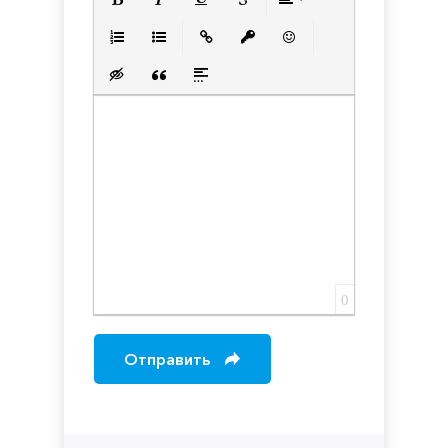
Полужирный
Курсив
Подчеркнутый
Зачеркнутый
Выравнивани
Нумерованный список
Маркированный список
Вставить ссылку
Вставить защищенную с
Вставить смайлик
Вставка скрытого текста
Вставка цитаты
Вставка спойлера
0
Отправить