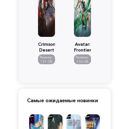
Crimson
Avatar:
Desert
Frontiers
of
Размер:
Размер:
Pandora
131 GB
136 GB
Самые ожидаемые новинки