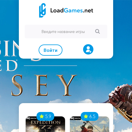
Войти
7
5.9
6.5