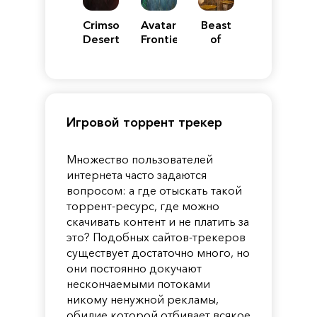
Crimson
Avatar:
Beast
Desert
Frontiers
of
of
Reincarnation
Pandora
Игровой торрент трекер
Множество пользователей
интернета часто задаются
вопросом: а где отыскать такой
торрент-ресурс, где можно
скачивать контент и не платить за
это? Подобных сайтов-трекеров
существует достаточно много, но
они постоянно докучают
нескончаемыми потоками
никому ненужной рекламы,
обилие которой отбивает всякое