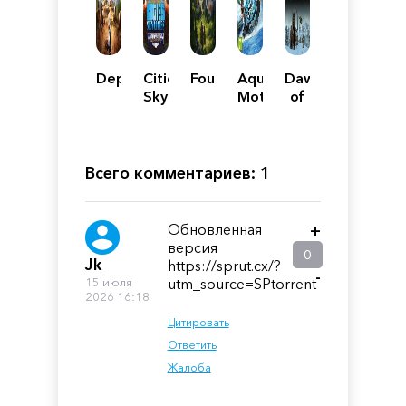
Depraved
Cities:
Foundation
Aqua
Dawn
Skylines
Moto
of
Racing
Man
Utopia
Всего комментариев: 1
Обновленная
+
версия
0
Jk
https://sprut.cx/?
-
15 июля
utm_source=SPtorrent
2026 16:18
Цитировать
Ответить
Жалоба