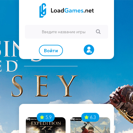
Войти
7
5.9
6.3