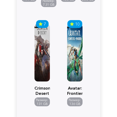
Размер:
Edition
7.31 GB
7
10
Crimson
Avatar:
Desert
Frontiers
of
Размер:
Размер:
Pandora
131 GB
136 GB