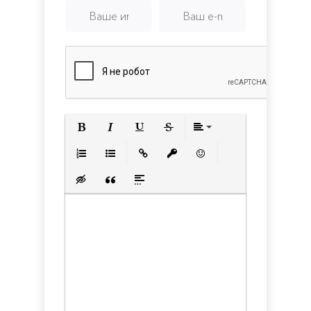
Полужирный
Курсив
Подчеркнутый
Зачеркнутый
Выравнивани
Нумерованный список
Маркированный список
Вставить ссылку
Вставить защищенную с
Вставить смайлик
Вставка скрытого текста
Вставка цитаты
Вставка спойлера