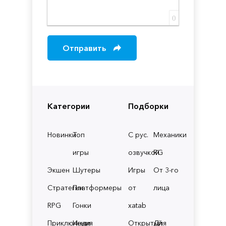
0
Отправить
Категории
Подборки
Новинки
Топ
С рус.
Механики
игры
озвучкой
RG
Экшен
Шутеры
Игры
От 3-го
Стратегии
Платформеры
от
лица
RPG
Гонки
xatab
Приключения
Инди
Открытый
Для