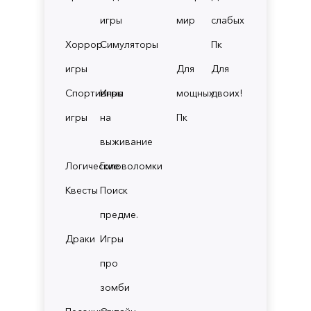
игры
мир
слабых
Хоррор
Симуляторы
Пк
игры
Для
Для
Спортивные
Игры
мощных
двоих!
игры
на
Пк
выживание
Логические
Головоломки
Квесты
Поиск
предме.
Драки
Игры
про
зомби