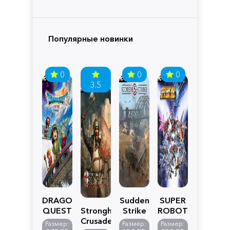
Популярные новинки
0
0
0
3.5
DRAGON
Sudden
SUPER
QUEST
Stronghold
Strike
ROBOT
VII
Crusader:
5
WARS
Размер:
Размер:
Размер: