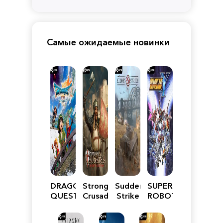
Самые ожидаемые новинки
DRAGON
Stronghold
Sudden
SUPER
QUEST
Crusader:
Strike
ROBOT
VII
Definitive
5
WARS
Reimagined
Edition
Y