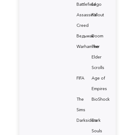
Battlefield
Lego
Assassin's
Fallout
Creed
Ведьмак
Doom
Warhammer
The
Elder
Scrolls
FIFA
Age of
Empires
The
BioShock
Sims
Darksiders
Dark
Souls