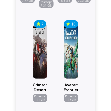
Reimagined
Definitive
Y
7.77 GB
18.3 GB
20.3 GB
Размер:
Edition
7.31 GB
7
10
Crimson
Avatar:
Desert
Frontiers
of
Размер:
Размер:
Pandora
131 GB
136 GB