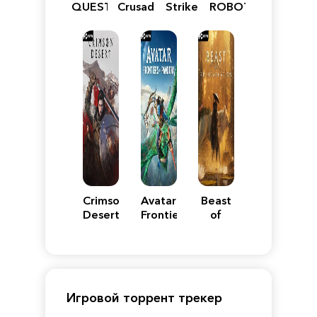
QUEST
Crusader:
Strike
ROBOT
VII
Definitive
5
WARS
Reimagined
Edition
Y
Crimson
Avatar:
Beast
Desert
Frontiers
of
of
Reincarnation
Pandora
Игровой торрент трекер