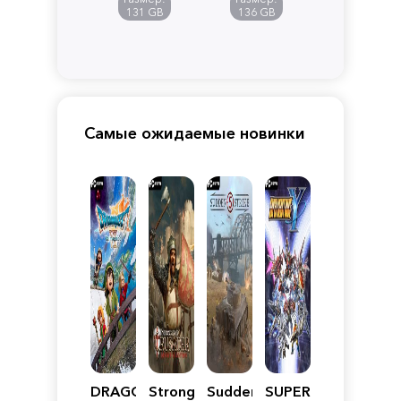
Pandora
131 GB
136 GB
Самые ожидаемые новинки
DRAGON
Stronghold
Sudden
SUPER