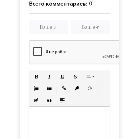
Всего комментариев: 0
Полужирный
Курсив
Подчеркнутый
Зачеркнутый
Выравнивани
Нумерованный список
Маркированный список
Вставить ссылку
Вставить защищенную с
Вставить смайлик
Вставка скрытого текста
Вставка цитаты
Вставка спойлера