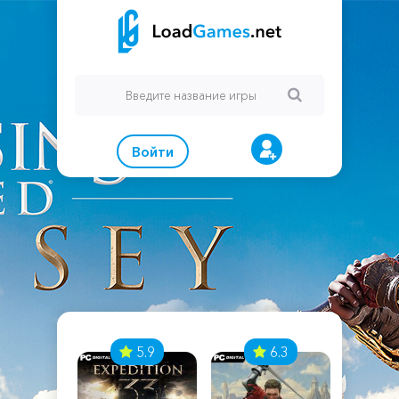
Войти
7
5.9
6.3