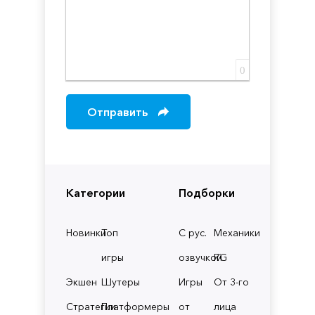
0
Отправить
Категории
Подборки
Новинки
Топ
С рус.
Механики
игры
озвучкой
RG
Экшен
Шутеры
Игры
От 3-го
Стратегии
Платформеры
от
лица