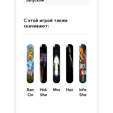
запуском
С этой игрой также
скачивают:
Bang-
Hidden
Morkredd
Hasfax
Infected
On
Shelter
Shelter
Balls:
Chronicles