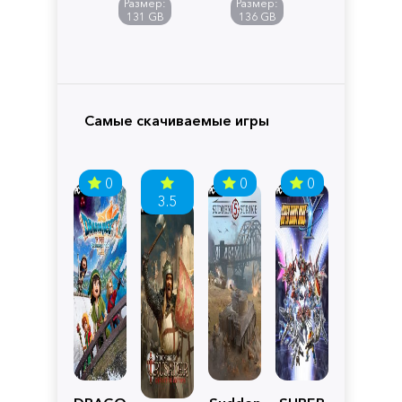
Размер:
Размер:
Pandora
131 GB
136 GB
Самые скачиваемые игры
0
0
0
3.5