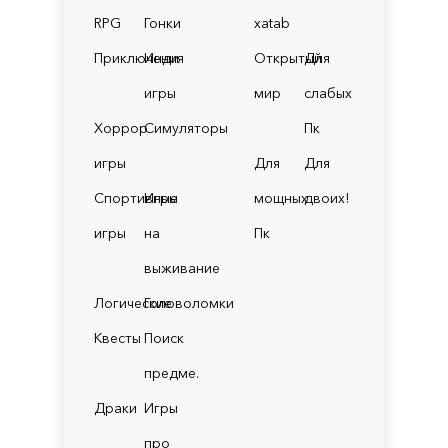
RPG
Гонки
xatab
Приключения
Инди
Открытый
Для
игры
мир
слабых
Хоррор
Симуляторы
Пк
игры
Для
Для
Спортивные
Игры
мощных
двоих!
игры
на
Пк
выживание
Логические
Головоломки
Квесты
Поиск
предме.
Драки
Игры
про