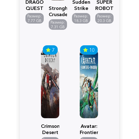
DRAGON
Sudden
SUPER
QUEST
Stronghold
Strike
ROBOT
VII
Crusader:
5
WARS
Размер:
Размер:
Размер:
Reimagined
Definitive
Y
7.77 GB
18.3 GB
20.3 GB
Размер:
Edition
7.31 GB
7
10
Crimson
Avatar:
Desert
Frontiers
of